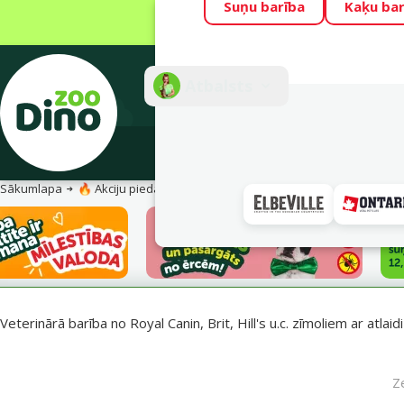
Suņu barība
Kaķu bar
Visu mēnesi Din
Fotokonkurss “G
Atbalsts
E-veik
Sākumlapa
🔥 Akciju piedāvājumi
Veterinārā barība – Izdevīgi!
Veterinārā barība no Royal Canin, Brit, Hill's u.c. zīmoliem ar atla
Z