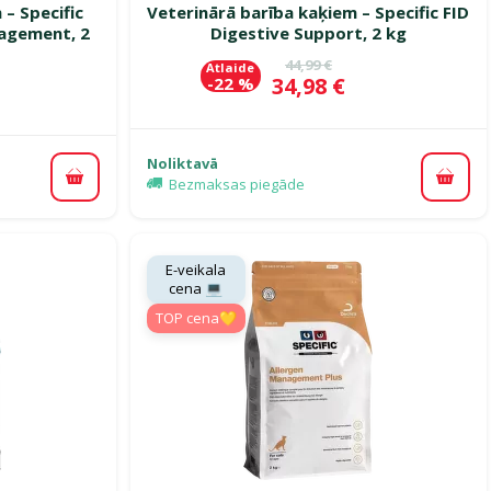
 – Specific
Veterinārā barība kaķiem – Specific FID
agement, 2
Digestive Support, 2 kg
Oriģinālā cena
44,99 €
Atlaide
Cena
34,98 €
-22 %
ena
Noliktavā
Bezmaksas piegāde
Pievi
Pievienot grozam
E-veikala
cena 💻
TOP cena💛