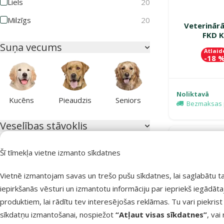
Liels
20
Milzīgs
20
Veterinārā
FKD K
Suņa vecums
Atlaid
-18 
Noliktavā
Kucēns
Pieaudzis
Seniors
Bezmaksas 
Veselības stāvoklis
Atlasīt pēc: veselības stāvoklis
E-veikala
cena 💻
Šī tīmekļa vietne izmanto sīkdatnes
TOP cena💛
Aknu mazspēja
1
Vietnē izmantojam savas un trešo pušu sīkdatnes, lai saglabātu t
iepirkšanās vēsturi un izmantotu informāciju par iepriekš iegādāt
Aknu veselībai
0
produktiem, lai rādītu tev interesējošas reklāmas. Tu vari piekrist
Alerģijas
9
sīkdatņu izmantošanai, nospiežot
“Atļaut visas sīkdatnes”
, vai