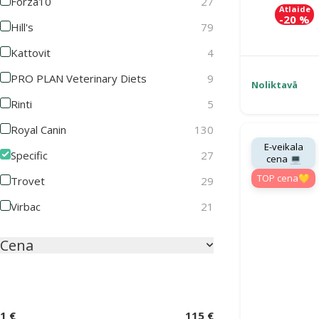
Forza10
27
Atlaide
-20 %
Hill's
79
Kattovit
4
PRO PLAN Veterinary Diets
9
Noliktavā
Rinti
5
Royal Canin
130
E-veikala
Specific
27
cena 💻
TOP cena💛
Trovet
29
Virbac
21
Cena
1 €
115 €