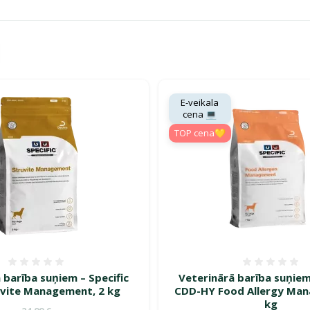
nārā barība – Izdevīgi!"
E-veikala
cena 💻
TOP cena💛
Atsauksmes 0%
Atsauk
 barība suņiem – Specific
Veterinārā barība suņiem
vite Management, 2 kg
CDD-HY Food Allergy Man
kg
Oriģinālā cena