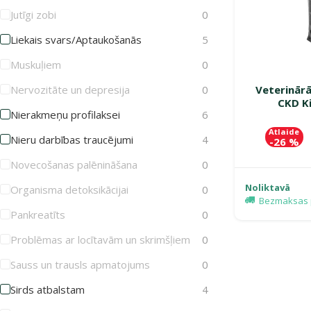
Jutīgi zobi
0
Liekais svars/Aptaukošanās
5
Muskuļiem
0
Veterinārā
Nervozitāte un depresija
0
CKD K
Nierakmeņu profilaksei
6
Atlaide
Nieru darbības traucējumi
4
-26 %
Novecošanas palēnināšana
0
Noliktavā
Organisma detoksikācijai
0
Bezmaksas 
Pankreatīts
0
Problēmas ar locītavām un skrimšļiem
0
Sauss un trausls apmatojums
0
Sirds atbalstam
4