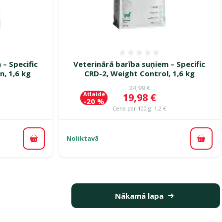
smes 0%
Atsauksmes 0%
 – Specific
Veterinārā barība suņiem – Specific
, 1,6 kg
CRD-2, Weight Control, 1,6 kg
ena
Oriģinālā cena
24,99 €
Atlaide
Cena
19,98 €
-20 %
Cena par 100 g: 1,2 €
Noliktavā
Pievienot grozam
Pievi
Nākamā lapa