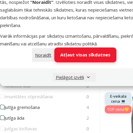
Apmatojuma izkrišana
0
tās, nospiežot
“Noraidīt”
. Izvēloties noraidīt visas sīkdatnes, vi
saglabāsim tikai tehniskās sīkdatnes, kuras nepieciešamas vietne
Apmatojuma kamoli kuņģī
0
darbības nodrošināšanai, un kuru lietošanai nav nepieciešama lieto
Atveseļošanās periodam
0
piekrišana.
Veterinārā
CRD-1 W
Bez veselības traucējumiem
0
Vairāk informācijas par sīkdatņu izmantošanu, pārvaldīšanu, piekr
Cistīts
0
mainīšanu vai atcelšanu atradīsi
sīkdatņu politikā
.
Atlaide
-28 %
Diabēts
3
Atļaut visas sīkdatnes
Noraidīt
Fiziska slodze
0
Noliktavā
Bezmaksas 
Gremošanas sistēmas atbalstam
4
Pielāgot izvēli
Iekaisusi āda
0
E-veikala
Imunitātes stiprināšanai
0
cena 💻
Jutīga gremošana
4
TOP cena💛
Jutīga āda
2
Jutīgas locītavas
0