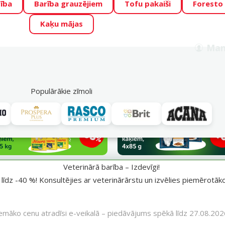
ība
Barība grauzējiem
Tofu pakaiši
Foresto
o Zoo piedāvā lieliskas cenas mīluļu TOP barībām! 🍖
→
Skat
Kaķu mājas
ADA ŪSAIŅI”!
Varbūt tieši Tavs mīlulis būs 2027. gada zvai
Man
Meklēt
als
Akciju piedāvājumi
Veikali
Pakalpojumi
P
39
Populārākie zīmoli
Veterinārā barība – Izdevīgi!
idi līdz -40 %! Konsultējies ar veterinārārstu un izvēlies piemērotā
emāko cenu atradīsi e-veikalā – piedāvājums spēkā līdz 27.08.202