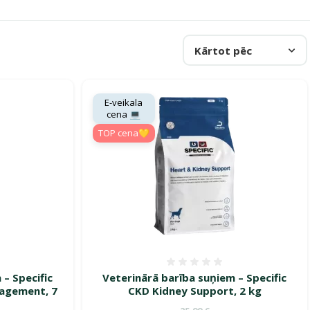
Kārtot pēc
E-veikala
cena 💻
TOP cena💛
smes 0%
Atsauksmes 0%
 – Specific
Veterinārā barība suņiem – Specific
agement, 7
CKD Kidney Support, 2 kg
Oriģinālā cena