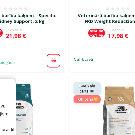
Atsauksmes 0%
Atsauk
 barība kaķiem – Specific
Veterinārā barība kaķiem
idney Support, 2 kg
FRD Weight Reduction,
Oriģinālā cena
Oriģinālā c
26,99 €
22,99 €
e
Atlaide
Cena
Cena
21,98 €
17,98 €
%
-21 %
Noliktavā
piegāde
Pievienot grozam
E-veikala
cena 💻
TOP cena💛
avu
ajiem
 noraidīt