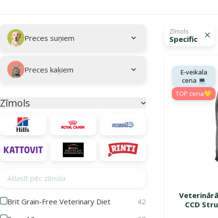
Apakškategorija
Atlasītie filtri
Zīmols
Preces suņiem
Specific
Kampaņa: "Veteri
Preces kaķiem
E-veikala
cena 💻
TOP cena💛
Zīmols
Parametriskais filtrs
Atlasīt pēc zīmola
Veterinārā
Brit Grain-Free Veterinary Diet
42
CCD Stru