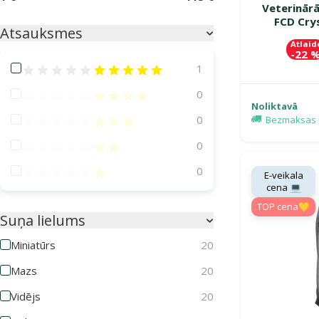
Veterinārā
FCD Cry
Atsauksmes
Atlaid
-22 
Atsauksmes 100%
1
Atsauksmes 80%
0
Noliktavā
Atsauksmes 60%
0
Bezmaksas 
Atsauksmes 40%
0
Atsauksmes 20%
0
E-veikala
cena 💻
TOP cena💛
Suņa lielums
Miniatūrs
20
Mazs
20
Vidējs
20