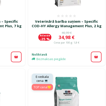
smes 0%
Atsauksmes 0%
 – Specific
Veterinārā barība suņiem – Specific
t Plus, 7 kg
COD-HY Allergy Management Plus, 2 kg
cena
Oriģinālā cena
46,99 €
Atlaide
Cena
34,98 €
-25 %
Cena par 100 g: 1,8 €
Noliktavā
Pievienot grozam
Pievi
Bezmaksas piegāde
E-veikala
cena 💻
TOP cena💛