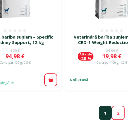
Atsauksmes 0%
Atsauk
 barība suņiem – Specific
Veterinārā barība suņiem
idney Support, 12 kg
CRD-1 Weight Reduction
Oriģinālā cena
Oriģinālā c
129 €
24,99 €
Atlaide
Cena
Cena
94,98 €
19,98 €
-20 %
Cena par 100 g: 0,8 €
Cena par 100 g: 1,2 €
Noliktavā
Pievienot grozam
piegāde
1
2