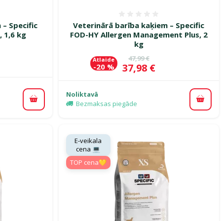
smes 0%
Atsauksmes 0%
 – Specific
Veterinārā barība kaķiem – Specific
 1,6 kg
FOD-HY Allergen Management Plus, 2
kg
ena
Oriģinālā cena
47,99 €
Atlaide
Cena
37,98 €
-20 %
Noliktavā
Pievienot grozam
Pievi
Bezmaksas piegāde
E-veikala
cena 💻
TOP cena💛