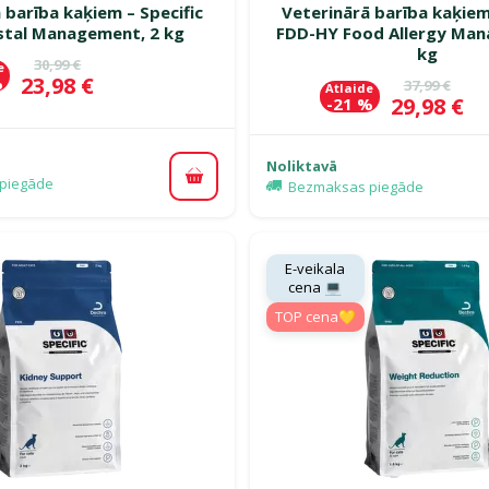
 barība kaķiem – Specific
Veterinārā barība kaķiem
stal Management, 2 kg
FDD-HY Food Allergy Man
kg
Oriģinālā cena
30,99 €
e
Cena
23,98 €
%
Oriģinālā c
37,99 €
Atlaide
Cena
29,98 €
-21 %
Noliktavā
piegāde
Pievienot grozam
Bezmaksas piegāde
E-veikala
cena 💻
TOP cena💛