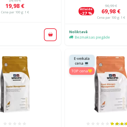
24,99 €
Cena
19,98 €
Oriģinālā c
96,99 €
Atlaide
Cena
69,98 €
Cena par 100 g: 1 €
-27 %
Cena par 100 g: 1 €
Noliktavā
Pievienot grozam
Bezmaksas piegāde
E-veikala
cena 💻
TOP cena💛
1×
atsau
Atsauksmes 0%
Atsauksm