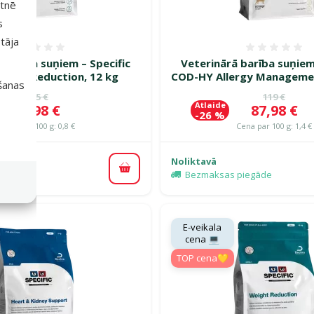
etnē
s
tāja
Atsauksmes 0%
Atsauk
 barība suņiem – Specific
Veterinārā barība suņiem
eight Reduction, 12 kg
COD-HY Allergy Managemen
išanas
Oriģinālā cena
Oriģinālā 
125 €
119 €
Atlaide
Cena
Cena
89,98 €
87,98 €
-26 %
Cena par 100 g: 0,8 €
Cena par 100 g: 1,4 €
Noliktavā
Pievienot grozam
piegāde
Bezmaksas piegāde
E-veikala
cena 💻
TOP cena💛