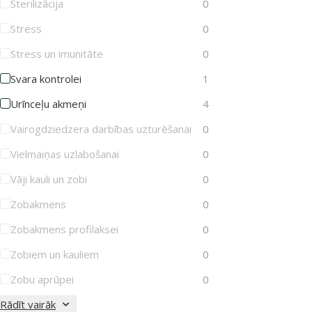
Sterilizācija
0
Stress
0
Stress un imunitāte
0
Svara kontrolei
1
Urīnceļu akmeņi
4
Vairogdziedzera darbības uzturēšanai
0
Vielmaiņas uzlabošanai
0
Vāji kauli un zobi
0
Zobakmens
0
Zobakmens profilaksei
0
Zobiem un kauliem
0
Zobu aprūpei
0
Rādīt vairāk