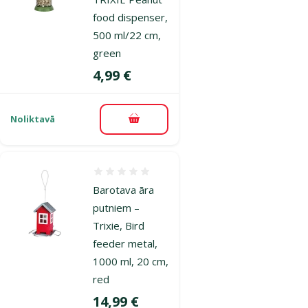
food dispenser,
500 ml/22 cm,
green
Cena
4,99 €
Noliktavā
Pievienot grozam
Atsauksmes 0%
Barotava āra
putniem –
Trixie, Bird
feeder metal,
1000 ml, 20 cm,
red
Cena
14,99 €