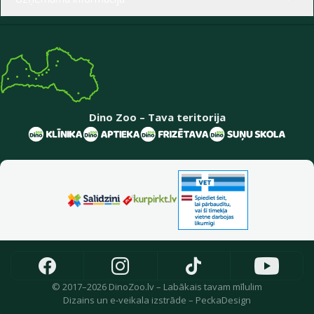
Dino Zoo – Tava teritorija
© 2017–2026 DinoZoo.lv – Labākais tavam mīlulim
Dizains
un
e-veikala izstrāde
–
PeckaDesign