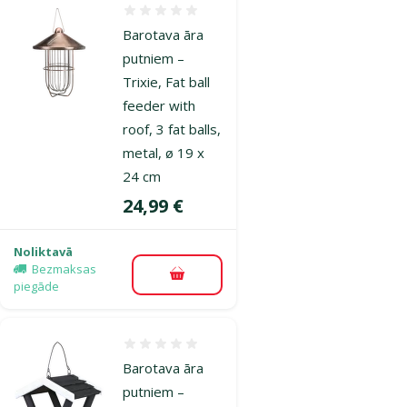
Atsauksmes 0%
Barotava āra
putniem –
Trixie, Fat ball
feeder with
roof, 3 fat balls,
metal, ø 19 x
24 cm
Cena
24,99 €
Noliktavā
Bezmaksas
Pievienot grozam
piegāde
Atsauksmes 0%
Barotava āra
putniem –