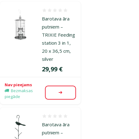
Atsauksmes 0%
Barotava āra
putniem –
TRIXIE Feeding
station 3 in 1,
20 x 36,5 cm,
silver
Cena
29,99 €
Nav pieejams
Bezmaksas
Apskatīt
piegāde
Atsauksmes 0%
Barotava āra
putniem –