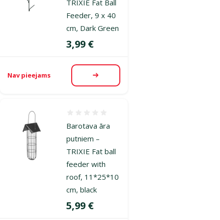
TRIXIE Fat Ball
Feeder, 9 x 40
cm, Dark Green
Cena
3,99 €
Nav pieejams
Apskatīt
Atsauksmes 0%
Barotava āra
putniem –
TRIXIE Fat ball
feeder with
roof, 11*25*10
cm, black
Cena
5,99 €