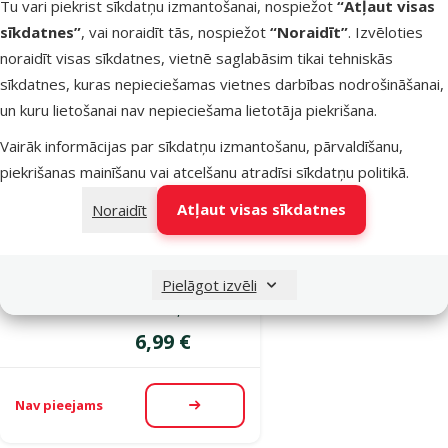
Tu vari piekrist sīkdatņu izmantošanai, nospiežot
“Atļaut visas
Cena
14,99 €
sīkdatnes”
, vai noraidīt tās, nospiežot
“Noraidīt”
. Izvēloties
noraidīt visas sīkdatnes, vietnē saglabāsim tikai tehniskās
Nav pieejams
Apskatīt
sīkdatnes, kuras nepieciešamas vietnes darbības nodrošināšanai,
un kuru lietošanai nav nepieciešama lietotāja piekrišana.
Vairāk informācijas par sīkdatņu izmantošanu, pārvaldīšanu,
Atsauksmes 0%
piekrišanas mainīšanu vai atcelšanu atradīsi
sīkdatņu politikā
.
Barotava āra
putniem –
Atļaut visas sīkdatnes
Noraidīt
TRIXIE Fat ball
feeder/roof, 4
fat balls, 10 x
Pielāgot izvēli
21 cm, black
Cena
6,99 €
Nav pieejams
Apskatīt