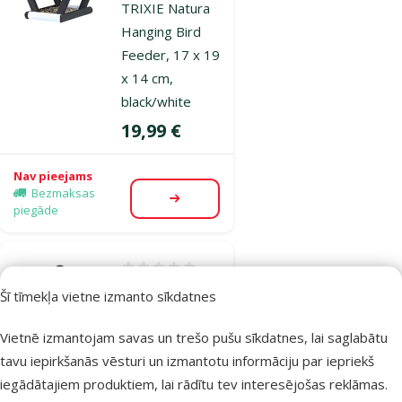
TRIXIE Natura
Hanging Bird
Feeder, 17 x 19
x 14 cm,
black/white
Cena
19,99 €
Nav pieejams
Bezmaksas
Apskatīt
piegāde
Atsauksmes 0%
Barotava āra
Šī tīmekļa vietne izmanto sīkdatnes
putniem –
Trixie Acorn,
Vietnē izmantojam savas un trešo pušu sīkdatnes, lai saglabātu
700 ml, 14 x 22
tavu iepirkšanās vēsturi un izmantotu informāciju par iepriekš
cm
iegādātajiem produktiem, lai rādītu tev interesējošas reklāmas.