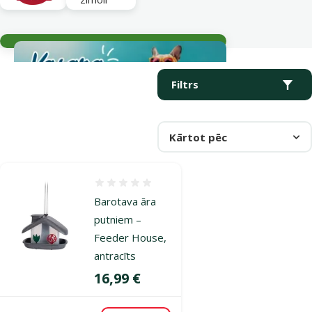
Aktuālie notikumi
Parametriskais filtrs
Atlasītie filtri
Produkti kategorijā Barotavas āra putniem
Filtrs
Kārtot pēc
Atsauksmes 0%
Barotava āra
putniem –
Feeder House,
antracīts
Cena
16,99 €