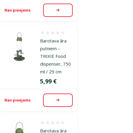
Nav pieejams
Apskatīt
Atsauksmes 0%
Barotava āra
putniem –
TRIXIE Food
dispenser, 750
ml / 29 cm
Cena
5,99 €
Nav pieejams
Apskatīt
Atsauksmes 0%
Barotava āra