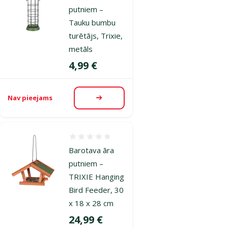
putniem –
Tauku bumbu
turētājs, Trixie,
metāls
Cena
4,99 €
Nav pieejams
Apskatīt
Atsauksmes 0%
Barotava āra
putniem –
TRIXIE Hanging
Bird Feeder, 30
x 18 x 28 cm
Cena
24,99 €