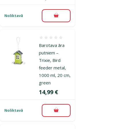
Noliktavā
Pievienot grozam
Atsauksmes 0%
Barotava āra
putniem –
Trixie, Bird
feeder metal,
1000 ml, 20 cm,
green
Cena
14,99 €
Noliktavā
Pievienot grozam