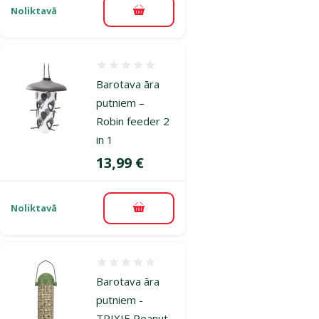
Noliktavā
Pievienot grozam
Atsauksmes 0%
Barotava āra
putniem –
Robin feeder 2
in 1
Cena
13,99 €
Noliktavā
Pievienot grozam
Atsauksmes 0%
Barotava āra
putniem -
TRIXIE Peanut