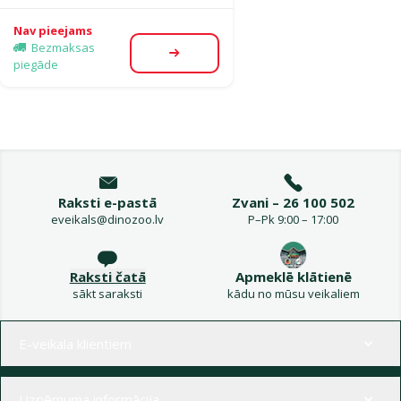
Nav pieejams
Bezmaksas
Apskatīt
piegāde
Raksti e-pastā
Zvani – 26 100 502
eveikals@dinozoo.lv
P–Pk 9:00 – 17:00
Raksti čatā
Apmeklē klātienē
sākt saraksti
kādu no mūsu veikaliem
Izvēlne kājenē
E-veikala klientiem
Uzņēmuma informācija