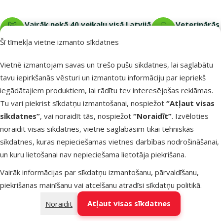
Vairāk nekā 40 veikalu visā Latvijā
Veterinārās 
Mūsu speciālisti vienmēr gatavi palīdzēt.
Viss tava mājdz
Šī tīmekļa vietne izmanto sīkdatnes
Vietnē izmantojam savas un trešo pušu sīkdatnes, lai saglabātu
tavu iepirkšanās vēsturi un izmantotu informāciju par iepriekš
iegādātajiem produktiem, lai rādītu tev interesējošas reklāmas.
Raksti e-pastā
Zvani – 26 100 502
eveikals@dinozoo.lv
P–Pk 9:00 – 17:00
Tu vari piekrist sīkdatņu izmantošanai, nospiežot
“Atļaut visas
sīkdatnes”
, vai noraidīt tās, nospiežot
“Noraidīt”
. Izvēloties
noraidīt visas sīkdatnes, vietnē saglabāsim tikai tehniskās
Raksti čatā
Apmeklē klātienē
sīkdatnes, kuras nepieciešamas vietnes darbības nodrošināšanai,
sākt saraksti
kādu no mūsu veikaliem
un kuru lietošanai nav nepieciešama lietotāja piekrišana.
Izvēlne kājenē
E-veikala klientiem
Vairāk informācijas par sīkdatņu izmantošanu, pārvaldīšanu,
piekrišanas mainīšanu vai atcelšanu atradīsi
sīkdatņu politikā
.
Uzņēmuma informācija
Atļaut visas sīkdatnes
Noraidīt