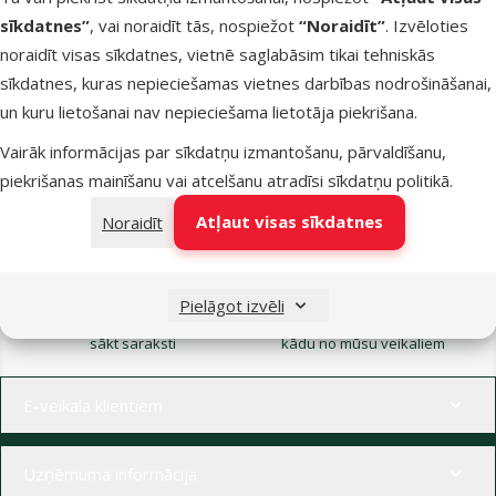
sīkdatnes”
, vai noraidīt tās, nospiežot
“Noraidīt”
. Izvēloties
Noliktavā
noraidīt visas sīkdatnes, vietnē saglabāsim tikai tehniskās
Pievienot grozam
sīkdatnes, kuras nepieciešamas vietnes darbības nodrošināšanai,
un kuru lietošanai nav nepieciešama lietotāja piekrišana.
Vairāk informācijas par sīkdatņu izmantošanu, pārvaldīšanu,
piekrišanas mainīšanu vai atcelšanu atradīsi
sīkdatņu politikā
.
Atļaut visas sīkdatnes
Noraidīt
Raksti e-pastā
Zvani – 26 100 502
eveikals@dinozoo.lv
P–Pk 9:00 – 17:00
Pielāgot izvēli
Raksti čatā
Apmeklē klātienē
sākt saraksti
kādu no mūsu veikaliem
Izvēlne kājenē
E-veikala klientiem
Uzņēmuma informācija