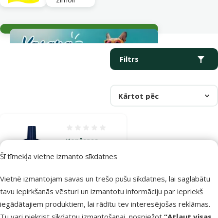
Aktuālie notikumi
Parametriskais filtrs
Atlasītie filtri
Produkti kategorijā CO2 akvārijā
Filtrs
Kārtot pēc
Atsauksmes 0%
Kopšanas
līdzeklis akvārija
Šī tīmekļa vietne izmanto sīkdatnes
augiem – Tetra
Vietnē izmantojam savas un trešo pušu sīkdatnes, lai saglabātu
CO2 Plus, 250
tavu iepirkšanās vēsturi un izmantotu informāciju par iepriekš
ml
iegādātajiem produktiem, lai rādītu tev interesējošas reklāmas.
Cena
8,99 €
Tu vari piekrist sīkdatņu izmantošanai, nospiežot
“Atļaut visas