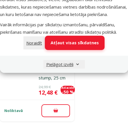
sīkdatnes, kuras nepieciešamas vietnes darbības nodrošināšanai,
Noliktavā
Pievienot grozam
un kuru lietošanai nav nepieciešama lietotāja piekrišana.
Vairāk informācijas par sīkdatņu izmantošanu, pārvaldīšanu,
piekrišanas mainīšanu vai atcelšanu atradīsi
sīkdatņu politikā
.
Atsauksmes 0%
Dekors
Atļaut visas sīkdatnes
Noraidīt
akvārijiem un
terārijiem -
Rock plateau
Pielāgot izvēli
with tree
stump, 25 cm
Oriģinālā cena
24,99 €
Atlaide
Cena
12,48 €
-50 %
Noliktavā
Pievienot grozam