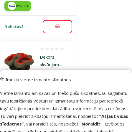
iesaka
Noliktavā
Pievienot grozam
Atsauksmes 0%
Dekors
akvārijam -
Aqua Excellent,
Šī tīmekļa vietne izmanto sīkdatnes
Sea Coral, red
and white, 12 x
Vietnē izmantojam savas un trešo pušu sīkdatnes, lai saglabātu
11,5 x 6 cm
tavu iepirkšanās vēsturi un izmantotu informāciju par iepriekš
Oriģinālā cena
14,99 €
Atlaide
iegādātajiem produktiem, lai rādītu tev interesējošas reklāmas.
Cena
7,48 €
-50 %
Tu vari piekrist sīkdatņu izmantošanai, nospiežot
“Atļaut visas
iesaka
sīkdatnes”
, vai noraidīt tās, nospiežot
“Noraidīt”
. Izvēloties
noraidīt visas sīkdatnes, vietnē saglabāsim tikai tehniskās