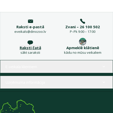
Raksti e-pastā
Zvani – 26 100 502
eveikals@dinozoo.lv
P–Pk 9:00 – 17:00
Raksti čatā
Apmeklē klātienē
sākt saraksti
kādu no mūsu veikaliem
Izvēlne kājenē
E-veikala klientiem
Uzņēmuma informācija