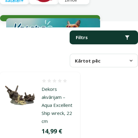
Aktuālie notikumi
Parametriskais filtrs
Atlasītie filtri
Produkti kategorijā Dekori
Filtrs
Kārtot pēc
Atsauksmes 0%
Dekors
akvārijam –
Aqua Excellent
Ship wreck, 22
cm
Cena
14,99 €