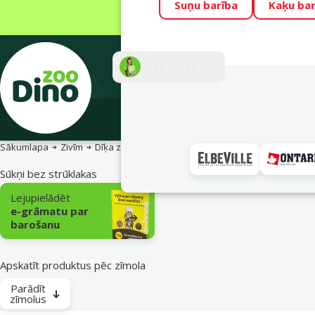
Suņu barība
Kaķu bar
Visu mēnesi Din
Fotokonkurss “G
Atbalsts
E-veik
Sākumlapa
Zivīm
Dīķa zivīm
Aprīkojums un rezerves daļas
Ūdens
Sūkņi bez strūklakas
Apakškategorija
Lejupielādēt
e-grāmatu par
barošanu
Apskatīt produktus pēc zīmola
Parādīt
zīmolus