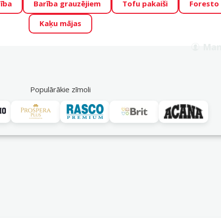
ība
Barība grauzējiem
Tofu pakaiši
Foresto
o Zoo piedāvā lieliskas cenas mīluļu TOP barībām! 🍖
→
Skat
Kaķu mājas
ADA ŪSAIŅI”!
Varbūt tieši Tavs mīlulis būs 2027. gada zvai
Man
Meklēt
als
Akciju piedāvājumi
Veikali
Pakalpojumi
P
39
Populārākie zīmoli
 sūkņi
Sūkņi bez strūklakas