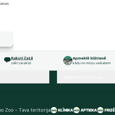
išanas
Raksti čatā
Apmeklē klātienē
sākt saraksti
kādu no mūsu veikaliem
Uzņēmuma informācija
no Zoo – Tava teritorija