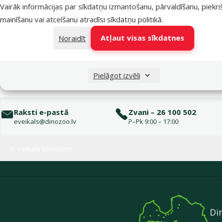
Vairāk informācijas par sīkdatņu izmantošanu, pārvaldīšanu, piekr
Atsauksmes 40%
0
mainīšanu vai atcelšanu atradīsi
sīkdatņu politikā
.
Atsauksmes 20%
0
Atļaut visas sīkdatnes
Noraidīt
Pielāgot izvēli
Raksti e-pastā
Zvani – 26 100 502
eveikals@dinozoo.lv
P–Pk 9:00 – 17:00
Izvēlne kājenē
E-veikala klientiem
Di