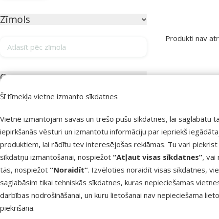
Parametriskais filtrs
Atlasītie filtri
Zīmols
Produkti nav atr
Atlasīt pēc zīmola
Produkti kategor
Cena
Šī tīmekļa vietne izmanto sīkdatnes
Vietnē izmantojam savas un trešo pušu sīkdatnes, lai saglabātu t
0 €
0 €
iepirkšanās vēsturi un izmantotu informāciju par iepriekš iegādāt
produktiem, lai rādītu tev interesējošas reklāmas. Tu vari piekrist
Atsauksmes
sīkdatņu izmantošanai, nospiežot
“Atļaut visas sīkdatnes”
, vai
tās, nospiežot
“Noraidīt”
. Izvēloties noraidīt visas sīkdatnes, vi
Atsauksmes 100%
0
saglabāsim tikai tehniskās sīkdatnes, kuras nepieciešamas vietne
Atsauksmes 80%
0
darbības nodrošināšanai, un kuru lietošanai nav nepieciešama lieto
piekrišana.
Atsauksmes 60%
0