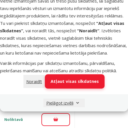
Vietnē izmantojam savas un trešo pušu sīkdatnes, lai saglabātu
tavu iepirkšanās vēsturi un izmantotu informāciju par iepriekš
Noliktavā
iegādātajiem produktiem, lai rādītu tev interesējošas reklāmas.
Pievienot grozam
Tu vari piekrist sīkdatņu izmantošanai, nospiežot
“Atļaut visas
sīkdatnes”
, vai noraidīt tās, nospiežot
“Noraidīt”
. Izvēloties
noraidīt visas sīkdatnes, vietnē saglabāsim tikai tehniskās
Atsauksmes 0%
Ūdens
sīkdatnes, kuras nepieciešamas vietnes darbības nodrošināšanai,
kopšanas l­
un kuru lietošanai nav nepieciešama lietotāja piekrišana.
īdzeklis – Tetra
Vairāk informācijas par sīkdatņu izmantošanu, pārvaldīšanu,
Easy Balance,
piekrišanas mainīšanu vai atcelšanu atradīsi
sīkdatņu politikā
.
250 ml
Atļaut visas sīkdatnes
Noraidīt
Oriģinālā cena
8,99 €
Atlaide
Cena
6,98 €
-22 %
Izdevīgi 🛍️
Pielāgot izvēli
Noliktavā
Pievienot grozam