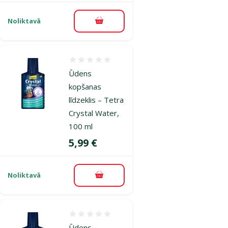
Noliktavā
Pievienot grozam
Atsauksmes 0%
Ūdens
kopšanas
līdzeklis – Tetra
Crystal Water,
100 ml
Cena
5,99 €
Noliktavā
Pievienot grozam
Atsauksmes 0%
Ūdens