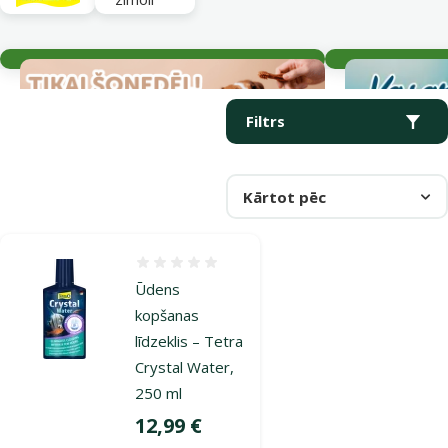
Aktuālie notikumi
Parametriskais filtrs
Atlasītie filtri
Produkti kategorijā Ķīmija ūdens attīrīšanai
Filtrs
Kārtot pēc
Atsauksmes 0%
Ūdens
kopšanas
līdzeklis – Tetra
Crystal Water,
250 ml
Cena
12,99 €