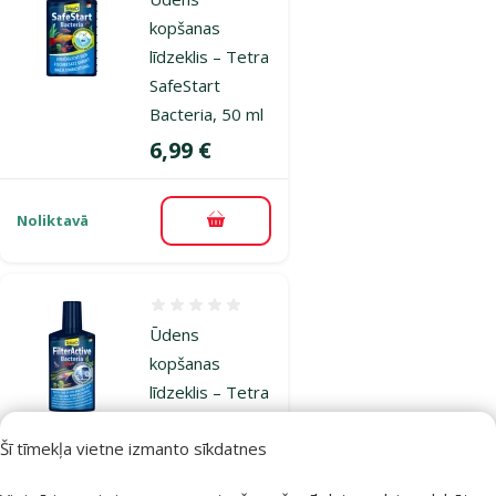
kopšanas
līdzeklis – Tetra
SafeStart
Bacteria, 50 ml
Cena
6,99 €
Noliktavā
Pievienot grozam
Atsauksmes 0%
Ūdens
kopšanas
līdzeklis – Tetra
FilterActive,
Šī tīmekļa vietne izmanto sīkdatnes
100 ml
Cena
7,99 €