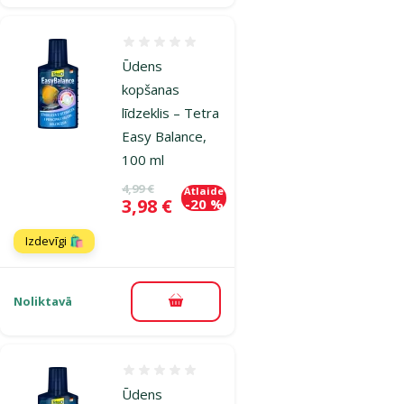
Atsauksmes 0%
Ūdens
kopšanas
līdzeklis – Tetra
Easy Balance,
100 ml
Oriģinālā cena
4,99 €
Atlaide
Cena
3,98 €
-20 %
Izdevīgi 🛍️
Noliktavā
Pievienot grozam
Atsauksmes 0%
Ūdens