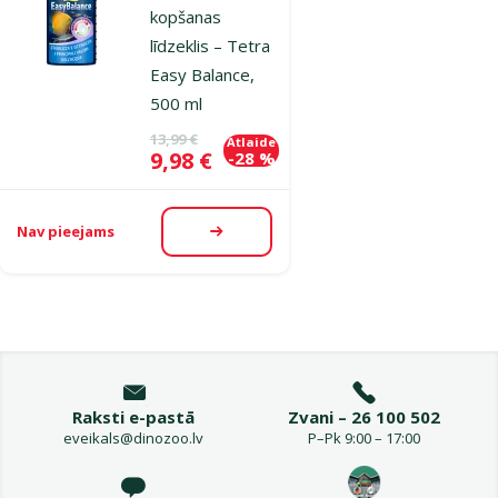
kopšanas
līdzeklis – Tetra
Easy Balance,
500 ml
Oriģinālā cena
13,99 €
Atlaide
Cena
9,98 €
-28 %
Nav pieejams
Apskatīt
Raksti e-pastā
Zvani – 26 100 502
eveikals@dinozoo.lv
P–Pk 9:00 – 17:00