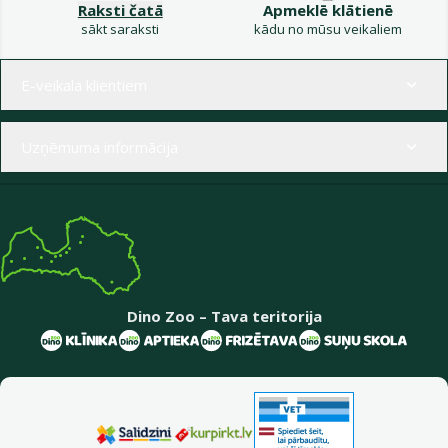
Raksti čatā
Apmeklē klātienē
sākt saraksti
kādu no mūsu veikaliem
Izvēlne kājenē
E-veikala klientiem
Uzņēmuma informācija
Dino Zoo – Tava teritorija