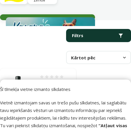
Aktuālie notikumi
Parametriskais filtrs
Atlasītie filtri
Produkti kategorijā Sūkņi
Filtrs
Kārtot pēc
Atsauksmes 0%
Sūknis
Šī tīmekļa vietne izmanto sīkdatnes
akvārijam –
TETRA WP 600
Vietnē izmantojam savas un trešo pušu sīkdatnes, lai saglabātu
Oriģinālā cena
29,99 €
tavu iepirkšanās vēsturi un izmantotu informāciju par iepriekš
Atlaide
Cena
19,98 €
-33 %
iegādātajiem produktiem, lai rādītu tev interesējošas reklāmas.
Tu vari piekrist sīkdatņu izmantošanai, nospiežot
“Atļaut visas