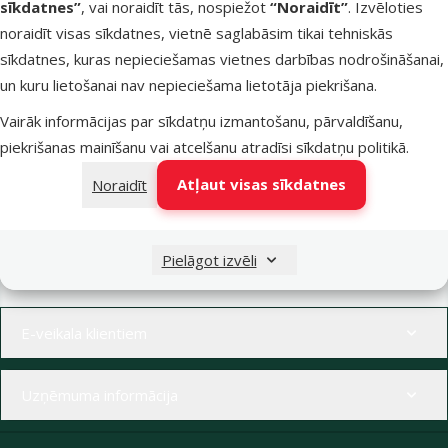
sīkdatnes”
, vai noraidīt tās, nospiežot
“Noraidīt”
. Izvēloties
Nav pieejams
Apskatīt
noraidīt visas sīkdatnes, vietnē saglabāsim tikai tehniskās
sīkdatnes, kuras nepieciešamas vietnes darbības nodrošināšanai,
un kuru lietošanai nav nepieciešama lietotāja piekrišana.
Vairāk informācijas par sīkdatņu izmantošanu, pārvaldīšanu,
piekrišanas mainīšanu vai atcelšanu atradīsi
sīkdatņu politikā
.
Raksti e-pastā
Zvani – 26 100 502
Atļaut visas sīkdatnes
Noraidīt
eveikals@dinozoo.lv
P–Pk 9:00 – 17:00
Raksti čatā
Apmeklē klātienē
Pielāgot izvēli
sākt saraksti
kādu no mūsu veikaliem
Izvēlne kājenē
E-veikala klientiem
Uzņēmuma informācija