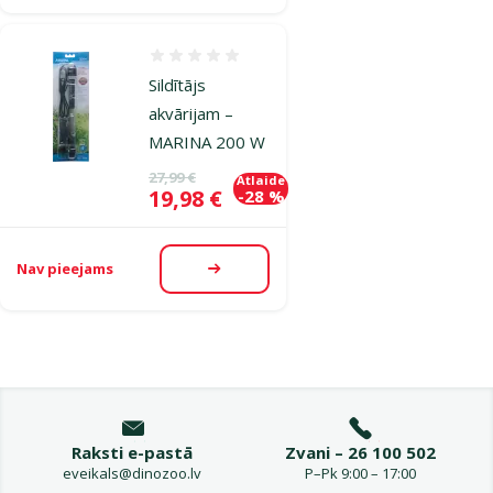
Atsauksmes 0%
Sildītājs
akvārijam –
MARINA 200 W
Oriģinālā cena
27,99 €
Atlaide
Cena
19,98 €
-28 %
Nav pieejams
Apskatīt
Raksti e-pastā
Zvani – 26 100 502
eveikals@dinozoo.lv
P–Pk 9:00 – 17:00