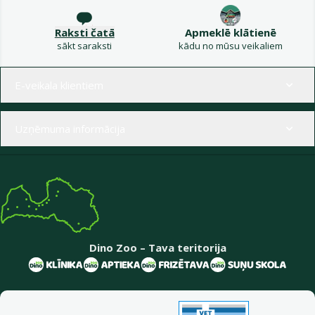
Raksti čatā
Apmeklē klātienē
sākt saraksti
kādu no mūsu veikaliem
Izvēlne kājenē
E-veikala klientiem
Uzņēmuma informācija
Dino Zoo – Tava teritorija