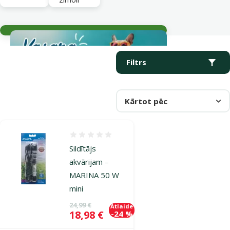
Aktuālie notikumi
Parametriskais filtrs
Atlasītie filtri
Produkti kategorijā Termoregulatori akvārijam
Filtrs
Kārtot pēc
Atsauksmes 0%
Sildītājs
akvārijam –
MARINA 50 W
mini
Oriģinālā cena
24,99 €
Atlaide
Cena
18,98 €
-24 %