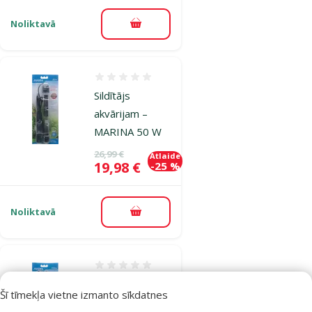
Noliktavā
Pievienot grozam
Atsauksmes 0%
Sildītājs
akvārijam –
MARINA 50 W
Oriģinālā cena
26,99 €
Atlaide
Cena
19,98 €
-25 %
Noliktavā
Pievienot grozam
Atsauksmes 0%
Sildītājs
Šī tīmekļa vietne izmanto sīkdatnes
akvārijam –