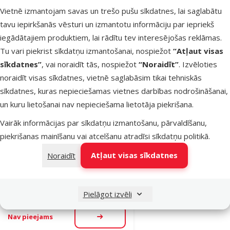
MARINA 100 W
Vietnē izmantojam savas un trešo pušu sīkdatnes, lai saglabātu
Oriģinālā cena
26,99 €
tavu iepirkšanās vēsturi un izmantotu informāciju par iepriekš
Atlaide
Cena
19,98 €
-25 %
iegādātajiem produktiem, lai rādītu tev interesējošas reklāmas.
Tu vari piekrist sīkdatņu izmantošanai, nospiežot
“Atļaut visas
sīkdatnes”
, vai noraidīt tās, nospiežot
“Noraidīt”
. Izvēloties
Noliktavā
Pievienot grozam
noraidīt visas sīkdatnes, vietnē saglabāsim tikai tehniskās
sīkdatnes, kuras nepieciešamas vietnes darbības nodrošināšanai,
un kuru lietošanai nav nepieciešama lietotāja piekrišana.
Atsauksmes 0%
Sildītājs
Vairāk informācijas par sīkdatņu izmantošanu, pārvaldīšanu,
akvārijam –
piekrišanas mainīšanu vai atcelšanu atradīsi
sīkdatņu politikā
.
MARINA 25 W
Atļaut visas sīkdatnes
Noraidīt
mini
Oriģinālā cena
23,99 €
Atlaide
Cena
18,98 €
-20 %
Pielāgot izvēli
Nav pieejams
Apskatīt