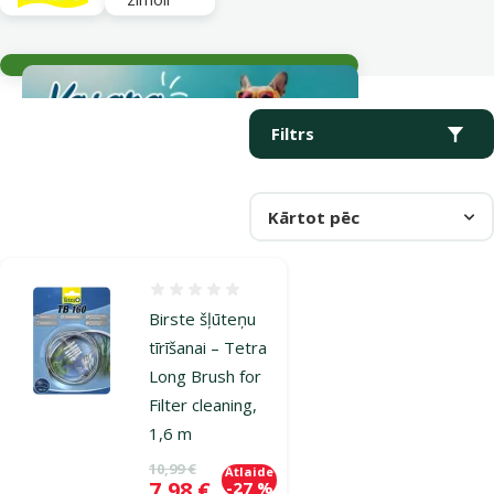
Aktuālie notikumi
Parametriskais filtrs
Atlasītie filtri
Produkti kategorijā Ārējie filtri
Filtrs
Kārtot pēc
Atsauksmes 0%
Birste šļūteņu
tīrīšanai – Tetra
Long Brush for
Filter cleaning,
1,6 m
Oriģinālā cena
10,99 €
Atlaide
Cena
7,98 €
-27 %