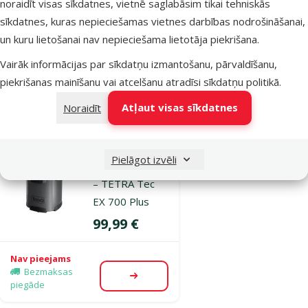
– TETRA Tec
noraidīt visas sīkdatnes, vietnē saglabāsim tikai tehniskās
EX 1500 Plus
sīkdatnes, kuras nepieciešamas vietnes darbības nodrošināšanai,
un kuru lietošanai nav nepieciešama lietotāja piekrišana.
Cena
179 €
Vairāk informācijas par sīkdatņu izmantošanu, pārvaldīšanu,
Noliktavā
piekrišanas mainīšanu vai atcelšanu atradīsi
sīkdatņu politikā
.
Bezmaksas
Pievienot grozam
piegāde
Atļaut visas sīkdatnes
Noraidīt
Atsauksmes 0%
Pielāgot izvēli
Filtrs akvārijam
– TETRA Tec
EX 700 Plus
Cena
99,99 €
Nav pieejams
Bezmaksas
Apskatīt
piegāde