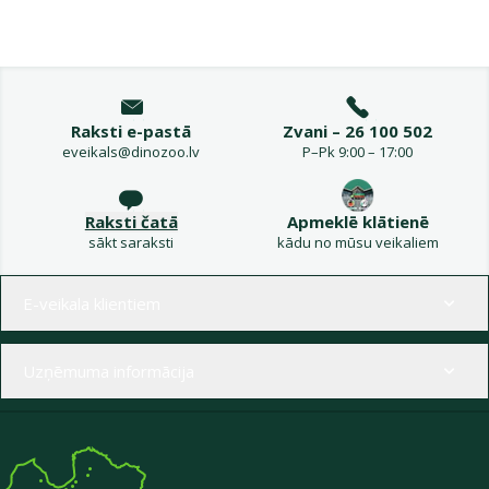
Raksti e-pastā
Zvani – 26 100 502
eveikals@dinozoo.lv
P–Pk 9:00 – 17:00
Raksti čatā
Apmeklē klātienē
sākt saraksti
kādu no mūsu veikaliem
Izvēlne kājenē
E-veikala klientiem
Uzņēmuma informācija