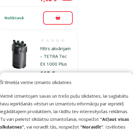
Noliktavā
Pievienot grozam
Atsauksmes 0%
Filtrs akvārijam
– TETRA Tec
EX 1000 Plus
Cena
119 €
Šī tīmekļa vietne izmanto sīkdatnes
Noliktavā
Bezmaksas
Vietnē izmantojam savas un trešo pušu sīkdatnes, lai saglabātu
Pievienot grozam
piegāde
tavu iepirkšanās vēsturi un izmantotu informāciju par iepriekš
iegādātajiem produktiem, lai rādītu tev interesējošas reklāmas.
Tu vari piekrist sīkdatņu izmantošanai, nospiežot
“Atļaut visas
Atsauksmes 0%
Filtrs akvārijam
sīkdatnes”
, vai noraidīt tās, nospiežot
“Noraidīt”
. Izvēloties