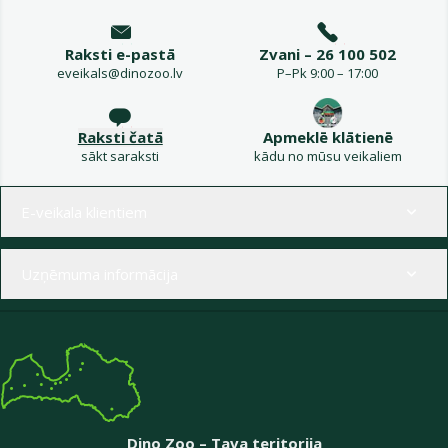
Raksti e-pastā
Zvani – 26 100 502
eveikals@dinozoo.lv
P–Pk 9:00 – 17:00
Raksti čatā
Apmeklē klātienē
sākt saraksti
kādu no mūsu veikaliem
Izvēlne kājenē
E-veikala klientiem
Uzņēmuma informācija
Dino Zoo – Tava teritorija