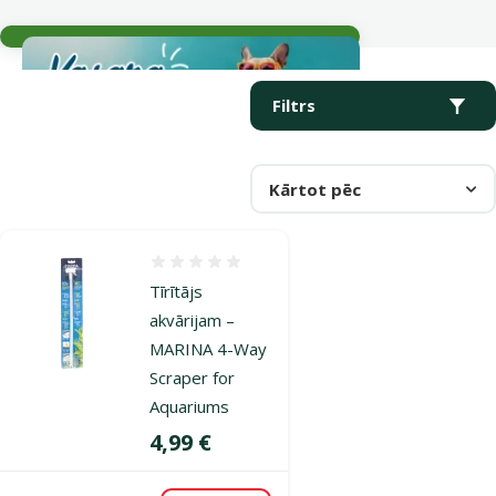
Aktuālie notikumi
Parametriskais filtrs
Atlasītie filtri
Produkti kategorijā Stiklu tīrītāji
Filtrs
Kārtot pēc
Atsauksmes 0%
Tīrītājs
akvārijam –
MARINA 4-Way
Scraper for
Aquariums
Cena
4,99 €