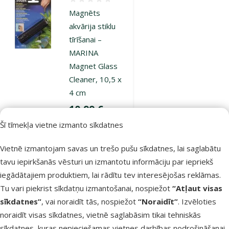
Atsauksmes 0%
Magnēts
akvārija stiklu
tīrīšanai –
MARINA
Magnet Glass
Cleaner, 10,5 x
4 cm
Cena
10,99 €
Šī tīmekļa vietne izmanto sīkdatnes
Noliktavā
Pievienot grozam
Vietnē izmantojam savas un trešo pušu sīkdatnes, lai saglabātu
tavu iepirkšanās vēsturi un izmantotu informāciju par iepriekš
iegādātajiem produktiem, lai rādītu tev interesējošas reklāmas.
Atsauksmes 0%
Tu vari piekrist sīkdatņu izmantošanai, nospiežot
“Atļaut visas
Magnēts
sīkdatnes”
, vai noraidīt tās, nospiežot
“Noraidīt”
. Izvēloties
akvārija stiklu
noraidīt visas sīkdatnes, vietnē saglabāsim tikai tehniskās
tīrīšanai –
sīkdatnes, kuras nepieciešamas vietnes darbības nodrošināšanai,