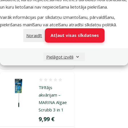
MARINA
un kuru lietošanai nav nepieciešama lietotāja piekrišana.
Magnet Glass
Vairāk informācijas par sīkdatņu izmantošanu, pārvaldīšanu,
Cleaner, 8 x 6 x
piekrišanas mainīšanu vai atcelšanu atradīsi
sīkdatņu politikā
.
3,5 cm
Oriģinālā cena
17,99 €
Atļaut visas sīkdatnes
Noraidīt
Atlaide
Cena
12,98 €
-27 %
Pielāgot izvēli
Noliktavā
Pievienot grozam
Atsauksmes 0%
Tīrītājs
akvārijam –
MARINA Algae
Scrubb 3 in 1
Cena
9,99 €