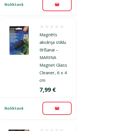
Noliktavā
Pievienot grozam
Atsauksmes 0%
Magnēts
akvārija stiklu
tīrīšanai –
MARINA
Magnet Glass
Cleaner, 6 x 4
cm
Cena
7,99 €
Noliktavā
Pievienot grozam