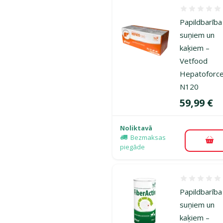
Atsauksmes
Papildbarība
suņiem un
kaķiem –
Vetfood
Hepatoforc
N120
Cena
59,99 €
Noliktavā
Bezmaksas
Pie
piegāde
Atsauksmes
Papildbarība
suņiem un
kaķiem –