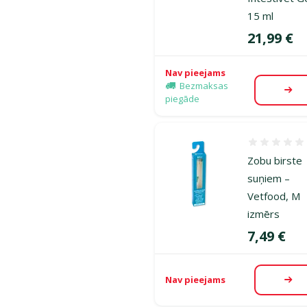
15 ml
Cena
21,99 €
Nav pieejams
Bezmaksas
Aps
piegāde
Atsauksmes
Zobu birste
suņiem –
Vetfood, M
izmērs
Cena
7,49 €
Nav pieejams
Aps