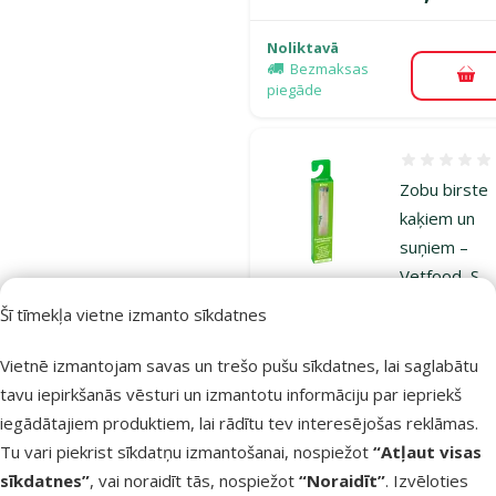
Noliktavā
Bezmaksas
Pie
piegāde
Atsauksmes
Zobu birste
kaķiem un
suņiem –
Vetfood, S
izmērs
Šī tīmekļa vietne izmanto sīkdatnes
Cena
7,49 €
Vietnē izmantojam savas un trešo pušu sīkdatnes, lai saglabātu
tavu iepirkšanās vēsturi un izmantotu informāciju par iepriekš
Noliktavā
Pie
iegādātajiem produktiem, lai rādītu tev interesējošas reklāmas.
Tu vari piekrist sīkdatņu izmantošanai, nospiežot
“Atļaut visas
sīkdatnes”
, vai noraidīt tās, nospiežot
“Noraidīt”
. Izvēloties