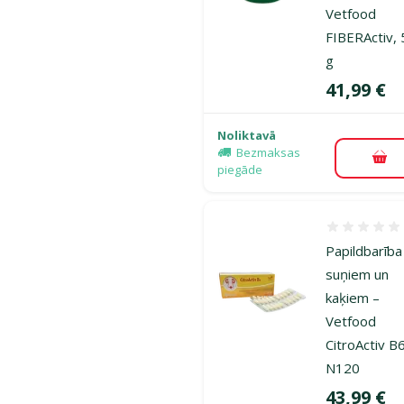
Vetfood
FIBERActiv,
g
Cena
41,99 €
Noliktavā
Bezmaksas
Pie
piegāde
Atsauksmes
Papildbarība
suņiem un
kaķiem –
Vetfood
CitroActiv B6
N120
Cena
43,99 €