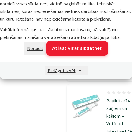
Atsauksmes
noraidīt visas sīkdatnes, vietnē saglabāsim tikai tehniskās
Papildbarība
sīkdatnes, kuras nepieciešamas vietnes darbības nodrošināšanai,
suņiem un
un kuru lietošanai nav nepieciešama lietotāja piekrišana.
kaķiem –
Vairāk informācijas par sīkdatņu izmantošanu, pārvaldīšanu,
Vetfood Car
piekrišanas mainīšanu vai atcelšanu atradīsi
sīkdatņu politikā
.
Force N90
Cena
41,99 €
Atļaut visas sīkdatnes
Noraidīt
Nav pieejams
Bezmaksas
Pielāgot izvēli
Aps
piegāde
Atsauksmes
Papildbarība
suņiem un
kaķiem –
Vetfood
Intestivet Ge