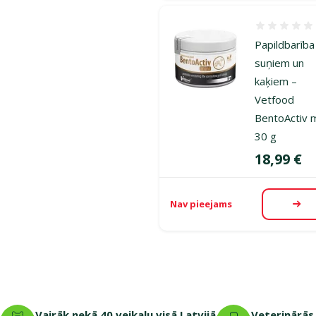
Atsauksmes
Papildbarība
suņiem un
kaķiem –
Vetfood
BentoActiv m
30 g
Cena
18,99 €
Nav pieejams
Aps
Vairāk nekā 40 veikalu visā Latvijā
Veterinārās 