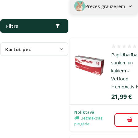
Preces grauzējiem
Filtrs
Atsauksmes
Kārtot pēc
Papildbarība
suņiem un
kaķiem –
Vetfood
HemoActiv 
Cena
21,99 €
Noliktavā
Bezmaksas
Pie
piegāde