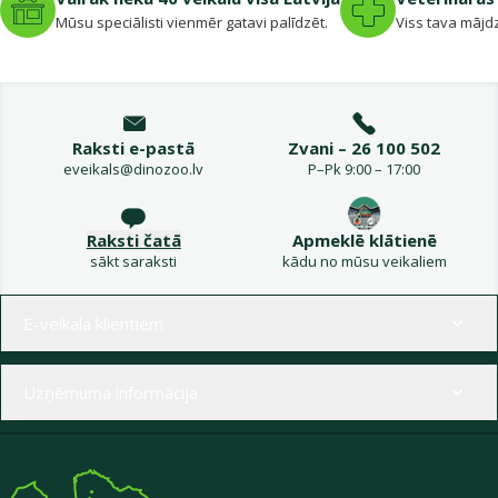
Mūsu speciālisti vienmēr gatavi palīdzēt.
Viss tava mājdz
Raksti e-pastā
Zvani – 26 100 502
eveikals@dinozoo.lv
P–Pk 9:00 – 17:00
Raksti čatā
Apmeklē klātienē
sākt saraksti
kādu no mūsu veikaliem
Izvēlne kājenē
E-veikala klientiem
Uzņēmuma informācija