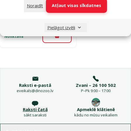
Cena
12,99 €
Atļaut visas sīkdatnes
Noraidīt
iesaka
Pielāgot izvēli
Noliktavā
Pievienot grozam
Raksti e-pastā
Zvani – 26 100 502
eveikals@dinozoo.lv
P–Pk 9:00 – 17:00
Raksti čatā
Apmeklē klātienē
sākt saraksti
kādu no mūsu veikaliem
Izvēlne kājenē