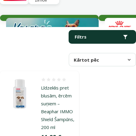
Aktuālie notikumi
Parametriskais filtrs
Atlasītie filtri
Produkti kategorijā Pretparazītu šampūni suņiem
Filtrs
Kārtot pēc
Atsauksmes 0%
L­īdzeklis pret
blusām, ērcēm
suņiem –
Beaphar IMMO
Shield Šampūns,
200 ml