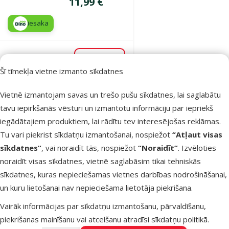
Cena
11,99 €
iesaka
Noliktavā
Pievienot grozam
Šī tīmekļa vietne izmanto sīkdatnes
Vietnē izmantojam savas un trešo pušu sīkdatnes, lai saglabātu
Atsauksmes 0%
tavu iepirkšanās vēsturi un izmantotu informāciju par iepriekš
Pretparazītu
iegādātajiem produktiem, lai rādītu tev interesējošas reklāmas.
šampūns
Tu vari piekrist sīkdatņu izmantošanai, nospiežot
“Atļaut visas
suņiem un
sīkdatnes”
, vai noraidīt tās, nospiežot
“Noraidīt”
. Izvēloties
kaķiem –
noraidīt visas sīkdatnes, vietnē saglabāsim tikai tehniskās
Beaphar
sīkdatnes, kuras nepieciešamas vietnes darbības nodrošināšanai,
Shampoo Veto
un kuru lietošanai nav nepieciešama lietotāja piekrišana.
Pure for dogs
and cats, 250
Vairāk informācijas par sīkdatņu izmantošanu, pārvaldīšanu,
ml
piekrišanas mainīšanu vai atcelšanu atradīsi
sīkdatņu politikā
.