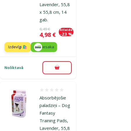
Lavender, 55,8
x 55,8 cm, 14
gab.
Oriģinālā cena
6,49 €
Atlaide
Cena
4,98 €
-23 %
Izdevīgi 🛍️
iesaka
Noliktavā
Pievienot grozam
Atsauksmes 0%
Absorbējošie
paladziņi – Dog
Fantasy
Training Pads,
Lavender, 55,8