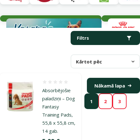
Aktuālie notikumi
Parametriskais filtrs
Atlasītie filtri
Produkti kategorijā Tualetes un absorbējošie paladziņi
Filtrs
Kārtot pēc
Atsauksmes 0%
Nākamā lapa
Absorbējošie
paladziņi – Dog
1
2
3
Fantasy
Training Pads,
55,8 x 55,8 cm,
14 gab.