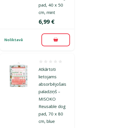
pad, 40 x 50
cm, mint
Cena
6,99 €
Noliktavā
Pievienot grozam
Atsauksmes 0%
Atkārtoti
lietojams
absorbējošais
paladziņš –
MISOKO
Reusable dog
pad, 70 x 80
cm, blue