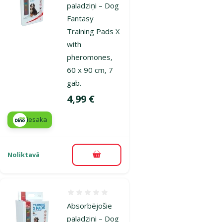
paladziņi – Dog
Fantasy
Training Pads X
with
pheromones,
60 x 90 cm, 7
gab.
Cena
4,99 €
iesaka
Noliktavā
Pievienot grozam
Atsauksmes 0%
Absorbējošie
paladziņi – Dog