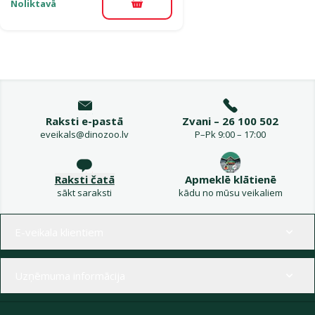
Noliktavā
Pievienot grozam
Raksti e-pastā
Zvani – 26 100 502
eveikals@dinozoo.lv
P–Pk 9:00 – 17:00
Raksti čatā
Apmeklē klātienē
sākt saraksti
kādu no mūsu veikaliem
Izvēlne kājenē
E-veikala klientiem
Uzņēmuma informācija