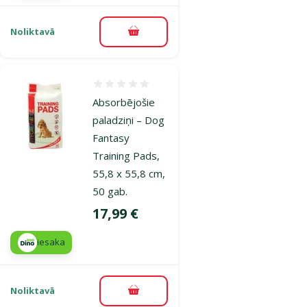
Noliktavā
Pievienot grozam
Atsauksmes 0%
Absorbējošie
paladziņi – Dog
Fantasy
Training Pads,
55,8 x 55,8 cm,
50 gab.
Cena
17,99 €
iesaka
Noliktavā
Pievienot grozam