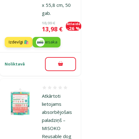
x 55,8 cm, 50
gab.
Oriģinālā cena
18,99 €
Atlaide
Cena
13,98 €
-26 %
Izdevīgi 🛍️
iesaka
Noliktavā
Pievienot grozam
Atsauksmes 0%
Atkārtoti
lietojams
absorbējošais
paladziņš –
MISOKO
Reusable dog