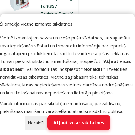
Fantasy
Training Pads X
with
Šī tīmekļa vietne izmanto sīkdatnes
pheromones,
60 x 90 cm, 40
Vietnē izmantojam savas un trešo pušu sīkdatnes, lai saglabātu
gab.
tavu iepirkšanās vēsturi un izmantotu informāciju par iepriekš
Cena
iegādātajiem produktiem, lai rādītu tev interesējošas reklāmas.
22,99 €
Tu vari piekrist sīkdatņu izmantošanai, nospiežot
“Atļaut visas
iesaka
sīkdatnes”
, vai noraidīt tās, nospiežot
“Noraidīt”
. Izvēloties
noraidīt visas sīkdatnes, vietnē saglabāsim tikai tehniskās
sīkdatnes, kuras nepieciešamas vietnes darbības nodrošināšanai,
Noliktavā
Bezmaksas
un kuru lietošanai nav nepieciešama lietotāja piekrišana.
Pievienot grozam
piegāde
Vairāk informācijas par sīkdatņu izmantošanu, pārvaldīšanu,
piekrišanas mainīšanu vai atcelšanu atradīsi
sīkdatņu politikā
.
Atsauksmes 0%
Atļaut visas sīkdatnes
Noraidīt
Absorbējošie
paladziņi – Dog