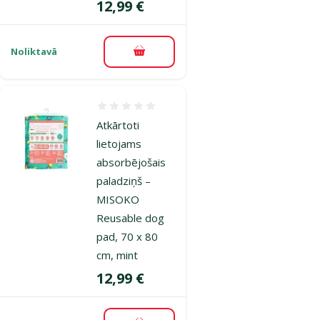
Cena
12,99 €
Noliktavā
Pievienot grozam
Atsauksmes 0%
Atkārtoti
lietojams
absorbējošais
paladziņš –
MISOKO
Reusable dog
pad, 70 x 80
cm, mint
Cena
12,99 €