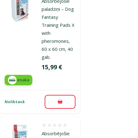
Absorbējošie
paladziņi – Dog
Fantasy
Training Pads X
with
pheromones,
60 x 60 cm, 40
gab.
Cena
15,99 €
iesaka
Noliktavā
Pievienot grozam
Atsauksmes 0%
Absorbējošie