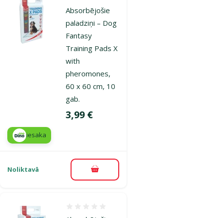
Absorbējošie
paladziņi – Dog
Fantasy
Training Pads X
with
pheromones,
60 x 60 cm, 10
gab.
Cena
3,99 €
iesaka
Noliktavā
Pievienot grozam
Atsauksmes 0%