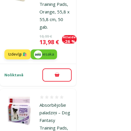
Training Pads,
Orange, 55,8 x
55,8 cm, 50
gab.
Oriģinālā cena
18,99 €
Atlaide
Cena
13,98 €
-26 %
Izdevīgi 🛍️
iesaka
Noliktavā
Pievienot grozam
Atsauksmes 0%
Absorbējošie
paladziņi – Dog
Fantasy
Training Pads,