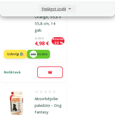
Fantasy
Pielāgot izvēli
Training Pads,
Orange, 55,8 x
55,8 cm, 14
gab.
Oriģinālā cena
6,49 €
Atlaide
Cena
4,98 €
-23 %
Izdevīgi 🛍️
iesaka
Noliktavā
Pievienot grozam
Atsauksmes 0%
Absorbējošie
paladziņi – Dog
Fantasy