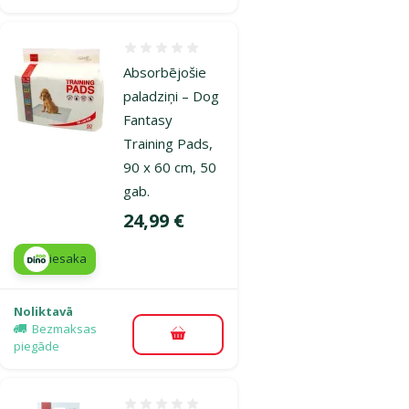
Atsauksmes 0%
Absorbējošie
paladziņi – Dog
Fantasy
Training Pads,
90 x 60 cm, 50
gab.
Cena
24,99 €
iesaka
Noliktavā
Bezmaksas
Pievienot grozam
piegāde
Atsauksmes 0%