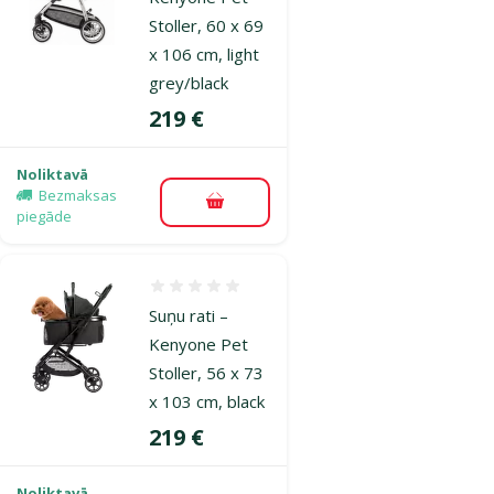
Stoller, 60 x 69
x 106 cm, light
grey/black
Cena
219 €
Noliktavā
Bezmaksas
Pievienot grozam
piegāde
Atsauksmes 0%
Suņu rati –
Kenyone Pet
Stoller, 56 x 73
x 103 cm, black
Cena
219 €
Noliktavā