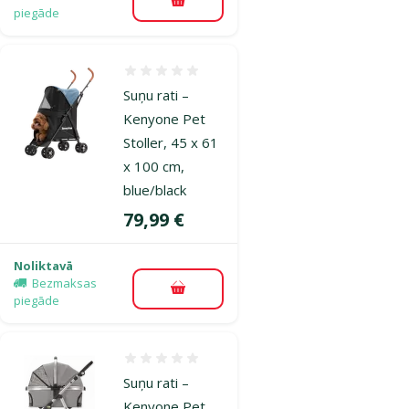
Pievienot grozam
piegāde
Atsauksmes 0%
Suņu rati –
Kenyone Pet
Stoller, 45 x 61
x 100 cm,
blue/black
Cena
79,99 €
Noliktavā
Bezmaksas
Pievienot grozam
piegāde
Atsauksmes 0%
Suņu rati –
Kenyone Pet