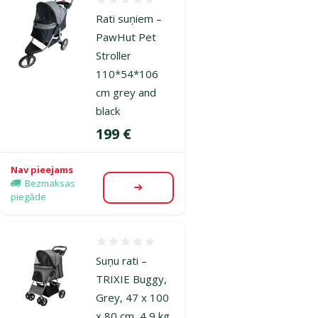
Atsauksmes 0%
Rati suņiem –
PawHut Pet
Stroller
110*54*106
cm grey and
black
Cena
199 €
Nav pieejams
Bezmaksas
Apskatīt
piegāde
Atsauksmes 0%
Suņu rati –
TRIXIE Buggy,
Grey, 47 x 100
x 80 cm, 4,9 kg