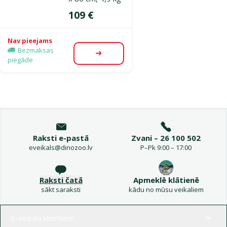
Cena
109 €
Nav pieejams
Bezmaksas
Apskatīt
piegāde
Raksti e-pastā
Zvani – 26 100 502
eveikals@dinozoo.lv
P–Pk 9:00 – 17:00
Raksti čatā
Apmeklē klātienē
sākt saraksti
kādu no mūsu veikaliem
Izvēlne kājenē
E-veikala klientiem