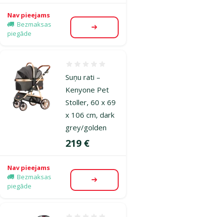
Nav pieejams
Bezmaksas
Apskatīt
piegāde
Atsauksmes 0%
Suņu rati –
Kenyone Pet
Stoller, 60 x 69
x 106 cm, dark
grey/golden
Cena
219 €
Nav pieejams
Bezmaksas
Apskatīt
piegāde