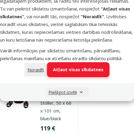
iegādātajiem produktiem, lai rādītu tev interesējošas reklāmas.
Lietus pārsegs
Tu vari piekrist sīkdatņu izmantošanai, nospiežot
“Atļaut visas
ratiem –
sīkdatnes”
, vai noraidīt tās, nospiežot
“Noraidīt”
. Izvēloties
Kenyone
noraidīt visas sīkdatnes, vietnē saglabāsim tikai tehniskās
Raincover Big
sīkdatnes, kuras nepieciešamas vietnes darbības nodrošināšanai,
Cena
5,99 €
un kuru lietošanai nav nepieciešama lietotāja piekrišana.
Vairāk informācijas par sīkdatņu izmantošanu, pārvaldīšanu,
Noliktavā
piekrišanas mainīšanu vai atcelšanu atradīsi
sīkdatņu politikā
.
Pievienot grozam
Atļaut visas sīkdatnes
Noraidīt
Atsauksmes 0%
Suņu rati –
Pielāgot izvēli
Kenyone Pet
Stoller, 50 x 66
x 101 cm,
blue/black
Cena
119 €