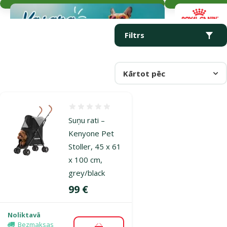
Parametriskais filtrs
Atlasītie filtri
Produkti kategorijā Rati suņiem
Filtrs
Kārtot pēc
Atsauksmes 0%
Suņu rati –
Kenyone Pet
Stoller, 45 x 61
x 100 cm,
grey/black
Cena
99 €
Noliktavā
Bezmaksas