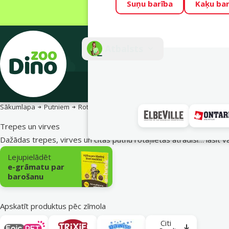
Suņu barība
Kaķu bar
Visu mēnesi Din
Fotokonkurss “G
Atbalsts
E-veik
Sākumlapa
Putniem
Rotaļlietas putniem
Trepes un virves
Trepes un virves
Dažādas trepes, virves un citas putnu rotaļlietas atradīsi…
lasīt v
Apakškategorija
Lejupielādēt
e-grāmatu par
barošanu
Apskatīt produktus pēc zīmola
Citi