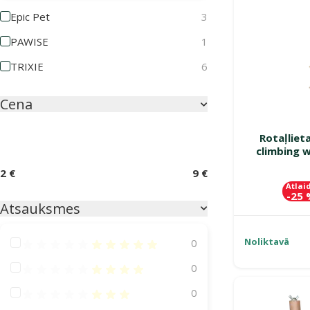
Epic Pet
3
PAWISE
1
TRIXIE
6
Cena
Rotaļliet
climbing 
2 €
9 €
Atlai
-25
Atsauksmes
Noliktavā
Atsauksmes 100%
0
Atsauksmes 80%
0
Atsauksmes 60%
0