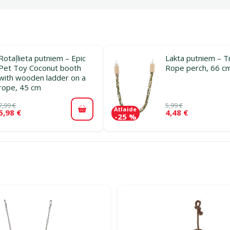
Rotaļlieta putniem – Epic
Lakta putniem – Tr
Pet Toy Coconut booth
Rope perch, 66 c
with wooden ladder on a
rope, 45 cm
7,99 €
5,99 €
Atlaide
5,98 €
4,48 €
Pievienot grozam
-25 %
rijā Trepes un virves