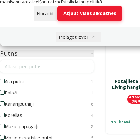
mainīšanu vai atcelšanu atradīsi
sīkdatņu politikā
.
Bez krāsas
1
Atļaut visas sīkdatnes
Noraidīt
Brūna
1
Dabīga
2
Daudzkrāsains
2
Pielāgot izvēli
Putns
Atlasīt pēc: putns
Rotaļlieta
Āra putni
1
Living hang
Baloži
1
Atlai
-25
Kanārijputniņi
8
Korellas
4
Noliktavā
Mazie papagaiļi
8
Mazie eksotiskie putni
5