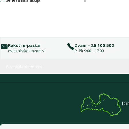
Raksti e-pastā
Zvani – 26 100 502
eveikals@dinozoo.lv
P–Pk 9:00 – 17:00
Izvēlne kājenē
E-veikala klientiem
Di