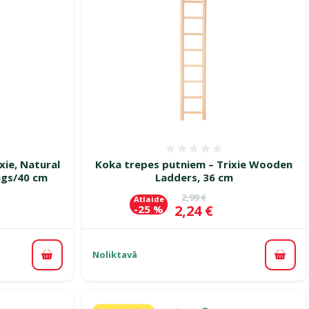
smes 0%
Atsauksmes 0%
xie, Natural
Koka trepes putniem – Trixie Wooden
ungs/40 cm
Ladders, 36 cm
ena
Oriģinālā cena
2,99 €
Atlaide
Cena
2,24 €
-25 %
Noliktavā
Pievienot grozam
Pievi