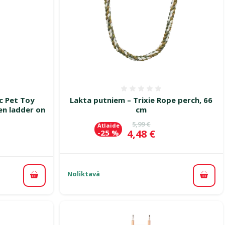
smes 0%
Atsauksmes 0%
ic Pet Toy
Lakta putniem – Trixie Rope perch, 66
n ladder on
cm
Oriģinālā cena
5,99 €
Atlaide
Cena
4,48 €
-25 %
ena
Noliktavā
Pievi
Pievienot grozam