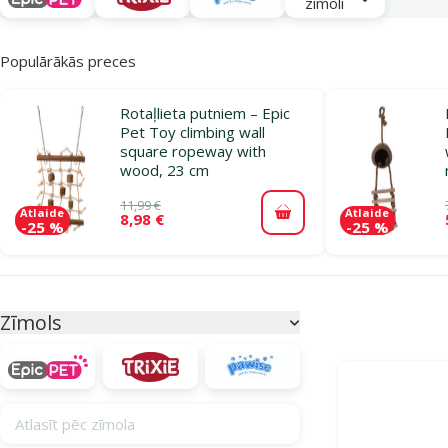
zīmoli
Populārākās preces
Rotaļlieta putniem – Epic
Pet Toy climbing wall
square ropeway with
wood, 23 cm
11,99 €
Atlaide
Atlaide
8,98 €
Pievienot grozam
-25 %
-25 %
Parametriskais filtrs
Atlasītie filtri
Zīmols
Produkti katego
Atlasīt pēc zīmola