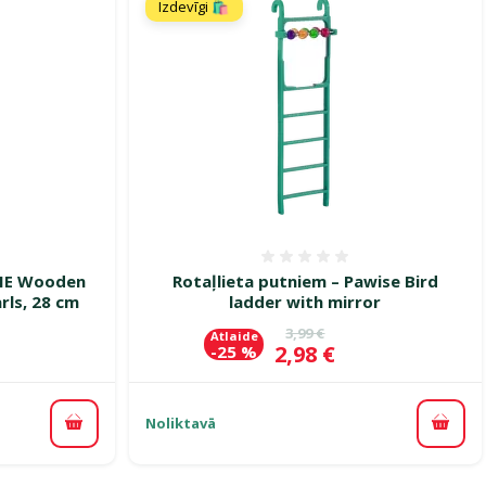
Izdevīgi 🛍️
smes 0%
Atsauksmes 0%
XIE Wooden
Rotaļlieta putniem – Pawise Bird
rls, 28 cm
ladder with mirror
ena
Oriģinālā cena
3,99 €
Atlaide
Cena
2,98 €
-25 %
Noliktavā
Pievienot grozam
Pievi