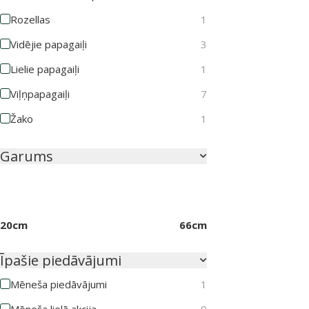
Rozellas
1
Vidējie papagaiļi
3
Lielie papagaiļi
1
Viļņpapagaiļi
7
Žako
1
Garums
20cm
66cm
Īpašie piedāvājumi
Mēneša piedāvājumi
1
Mēneša lielā akcija
9