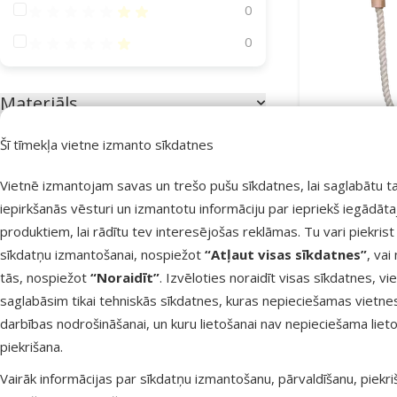
Atsauksmes 40%
0
Atsauksmes 20%
0
Materiāls
Kokosrieksts
1
Šī tīmekļa vietne izmanto sīkdatnes
Koks
7
Vietnē izmantojam savas un trešo pušu sīkdatnes, lai saglabātu t
Kokvilna
5
iepirkšanās vēsturi un izmantotu informāciju par iepriekš iegādāt
Lakta putni
Metāls
5
produktiem, lai rādītu tev interesējošas reklāmas. Tu vari piekrist
sīkdatņu izmantošanai, nospiežot
“Atļaut visas sīkdatnes”
, vai
Atlai
Sizals
1
-25
tās, nospiežot
“Noraidīt”
. Izvēloties noraidīt visas sīkdatnes, vi
Āda
1
saglabāsim tikai tehniskās sīkdatnes, kuras nepieciešamas vietne
darbības nodrošināšanai, un kuru lietošanai nav nepieciešama lieto
Noliktavā
Krāsa
piekrišana.
Balta
1
Vairāk informācijas par sīkdatņu izmantošanu, pārvaldīšanu, piekr