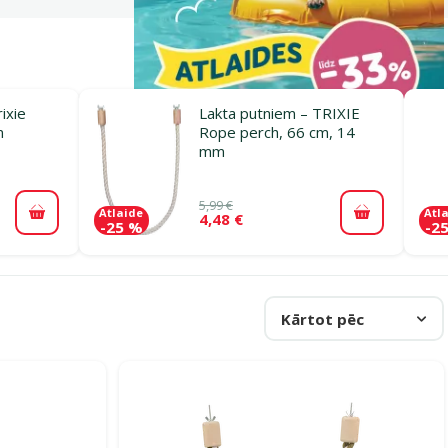
ixie
Lakta putniem – TRIXIE
m
Rope perch, 66 cm, 14
mm
5,99 €
Atlaide
Atl
4,48 €
Pievienot grozam
Pievienot 
-25 %
-2
Kārtot pēc