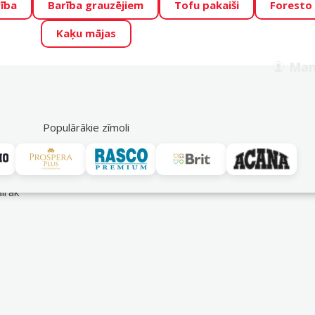
ība
Barība grauzējiem
Tofu pakaiši
Foresto
o Zoo piedāvā lieliskas cenas mīluļu TOP barībām! 🍖
→
Skat
Kaķu mājas
ADA ŪSAIŅI”!
Varbūt tieši Tavs mīlulis būs 2027. gada zvai
Man
Meklēt
als
Akciju piedāvājumi
Veikali
Pakalpojumi
P
39
Populārākie zīmoli
airāk