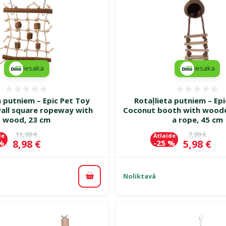
iesaka
iesaka
Atsauksmes 0%
Atsauk
a putniem – Epic Pet Toy
Rotaļlieta putniem – Ep
wall square ropeway with
Coconut booth with woode
wood, 23 cm
a rope, 45 cm
Oriģinālā cena
Oriģinālā c
11,99 €
7,99 €
de
Atlaide
Cena
Cena
8,98 €
5,98 €
 %
-25 %
Noliktavā
Pievienot grozam