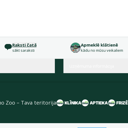
Raksti čatā
Apmeklē klātienē
sākt saraksti
kādu no mūsu veikaliem
Uzņēmuma informācija
no Zoo – Tava teritorija