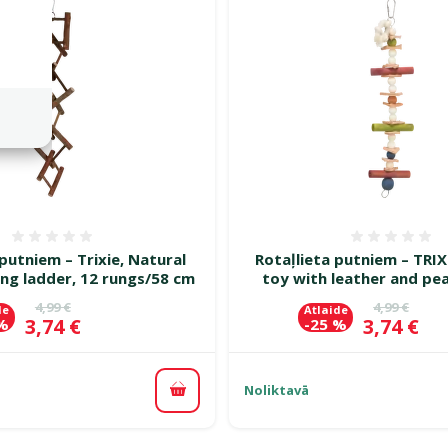
Atsauksmes 0%
Atsauk
 putniem – Trixie, Natural
Rotaļlieta putniem – TRI
ing ladder, 12 rungs/58 cm
toy with leather and pea
Oriģinālā cena
Oriģinālā c
4,99 €
4,99 €
de
Atlaide
Cena
Cena
3,74 €
3,74 €
 %
-25 %
Noliktavā
Pievienot grozam