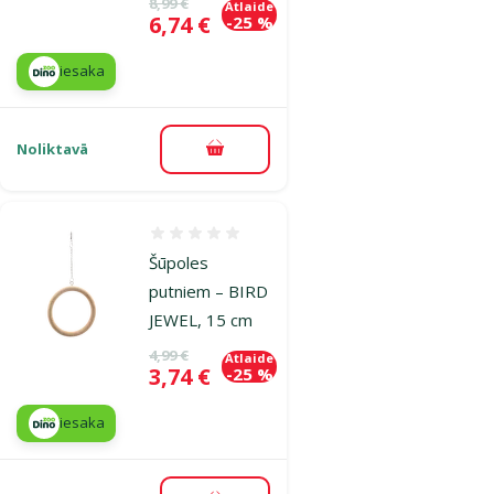
Oriģinālā cena
8,99 €
Atlaide
Cena
6,74 €
-25 %
iesaka
Noliktavā
Pievienot grozam
Atsauksmes 0%
Šūpoles
putniem – BIRD
JEWEL, 15 cm
Oriģinālā cena
4,99 €
Atlaide
Cena
3,74 €
-25 %
iesaka