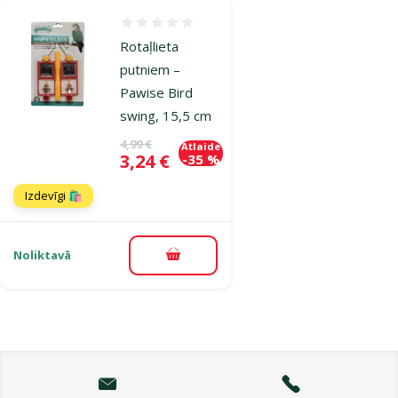
Atsauksmes 0%
Rotaļlieta
putniem –
Pawise Bird
swing, 15,5 cm
Oriģinālā cena
4,99 €
Atlaide
Cena
3,24 €
-35 %
Izdevīgi 🛍️
Noliktavā
Pievienot grozam