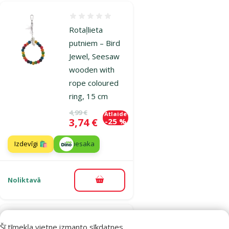
Atsauksmes 0%
Rotaļlieta
putniem – Bird
Jewel, Seesaw
wooden with
rope coloured
ring, 15 cm
Oriģinālā cena
4,99 €
Atlaide
Cena
3,74 €
-25 %
Izdevīgi 🛍️
iesaka
Noliktavā
Pievienot grozam
Atsauksmes 0%
Šī tīmekļa vietne izmanto sīkdatnes