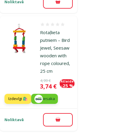
Noliktavā
Pievienot grozam
Atsauksmes 0%
Rotaļlieta
putniem – Bird
Jewel, Seesaw
wooden with
rope coloured,
25 cm
Oriģinālā cena
4,99 €
Atlaide
Cena
3,74 €
-25 %
Izdevīgi 🛍️
iesaka
Noliktavā
Pievienot grozam