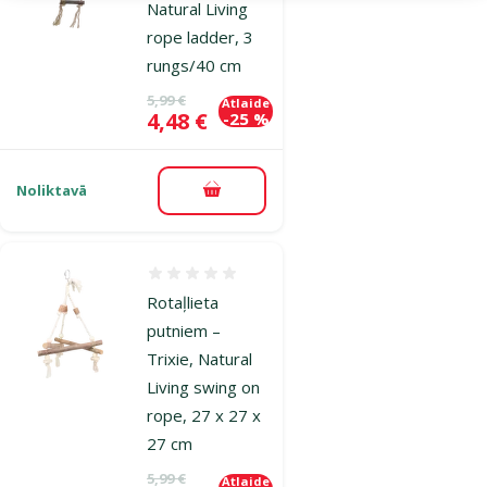
Natural Living
rope ladder, 3
rungs/40 cm
Oriģinālā cena
5,99 €
Atlaide
Cena
4,48 €
-25 %
Noliktavā
Pievienot grozam
Atsauksmes 0%
Rotaļlieta
putniem –
Trixie, Natural
Living swing on
rope, 27 x 27 x
27 cm
Oriģinālā cena
5,99 €
Atlaide