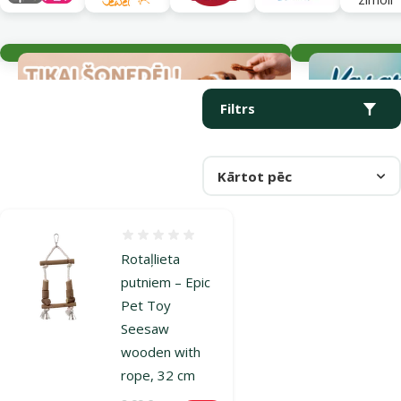
Aktuālie notikumi
Parametriskais filtrs
Atlasītie filtri
Produkti kategorijā Šūpolītes
Filtrs
Kārtot pēc
Atsauksmes 0%
Rotaļlieta
putniem – Epic
Pet Toy
Seesaw
wooden with
rope, 32 cm