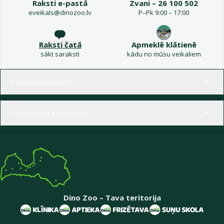
Raksti e-pastā
Zvani – 26 100 502
eveikals@dinozoo.lv
P–Pk 9:00 – 17:00
Raksti čatā
Apmeklē klātienē
sākt saraksti
kādu no mūsu veikaliem
Izvēlne kājenē
E-veikala klientiem
Uzņēmuma informācija
Dino Zoo – Tava teritorija