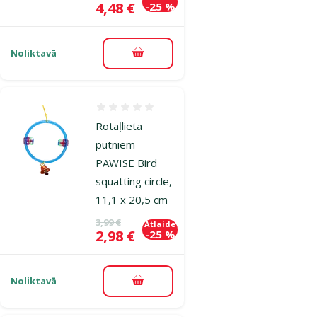
Cena
4,48 €
-25 %
Noliktavā
Pievienot grozam
Atsauksmes 0%
Rotaļlieta
putniem –
PAWISE Bird
squatting circle,
11,1 x 20,5 cm
Oriģinālā cena
3,99 €
Atlaide
Cena
2,98 €
-25 %
Noliktavā
Pievienot grozam