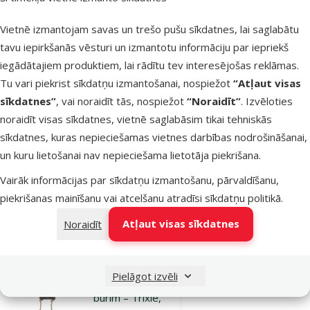
Rotaļlieta
putniem – Bird
Vietnē izmantojam savas un trešo pušu sīkdatnes, lai saglabātu
Jewel, Seesaw
tavu iepirkšanās vēsturi un izmantotu informāciju par iepriekš
coloured with
iegādātajiem produktiem, lai rādītu tev interesējošas reklāmas.
ropes, 40 x 32
Tu vari piekrist sīkdatņu izmantošanai, nospiežot
“Atļaut visas
cm
sīkdatnes”
, vai noraidīt tās, nospiežot
“Noraidīt”
. Izvēloties
Oriģinālā cena
6,99 €
noraidīt visas sīkdatnes, vietnē saglabāsim tikai tehniskās
Atlaide
Cena
5,24 €
-25 %
sīkdatnes, kuras nepieciešamas vietnes darbības nodrošināšanai,
un kuru lietošanai nav nepieciešama lietotāja piekrišana.
Izdevīgi 🛍️
iesaka
Vairāk informācijas par sīkdatņu izmantošanu, pārvaldīšanu,
piekrišanas mainīšanu vai atcelšanu atradīsi
sīkdatņu politikā
.
Noliktavā
Pievienot grozam
Atļaut visas sīkdatnes
Noraidīt
Atsauksmes 0%
Pielāgot izvēli
Trepītes putnu
būrim – Trixie,