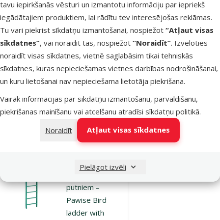
tavu iepirkšanās vēsturi un izmantotu informāciju par iepriekš
Rotaļlieta
iegādātajiem produktiem, lai rādītu tev interesējošas reklāmas.
putniem –
Tu vari piekrist sīkdatņu izmantošanai, nospiežot
“Atļaut visas
Pawise Bird
sīkdatnes”
, vai noraidīt tās, nospiežot
“Noraidīt”
. Izvēloties
Scoot the ball
noraidīt visas sīkdatnes, vietnē saglabāsim tikai tehniskās
Oriģinālā cena
4,99 €
Atlaide
sīkdatnes, kuras nepieciešamas vietnes darbības nodrošināšanai,
Cena
3,74 €
-25 %
un kuru lietošanai nav nepieciešama lietotāja piekrišana.
Izdevīgi 🛍️
Vairāk informācijas par sīkdatņu izmantošanu, pārvaldīšanu,
piekrišanas mainīšanu vai atcelšanu atradīsi
sīkdatņu politikā
.
Noliktavā
Pievienot grozam
Atļaut visas sīkdatnes
Noraidīt
Atsauksmes 0%
Pielāgot izvēli
Rotaļlieta
putniem –
Pawise Bird
ladder with