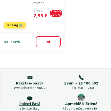
mirror
Oriģinālā cena
3,99 €
Atlaide
Cena
2,98 €
-25 %
Izdevīgi 🛍️
Noliktavā
Pievienot grozam
Raksti e-pastā
Zvani – 26 100 502
eveikals@dinozoo.lv
P–Pk 9:00 – 17:00
Raksti čatā
Apmeklē klātienē
sākt saraksti
kādu no mūsu veikaliem