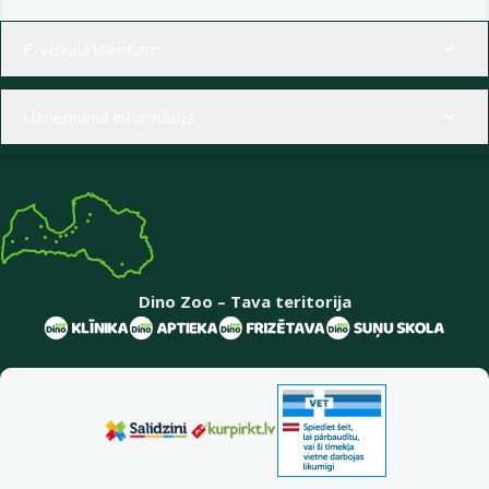
Izvēlne kājenē
E-veikala klientiem
Uzņēmuma informācija
Dino Zoo – Tava teritorija