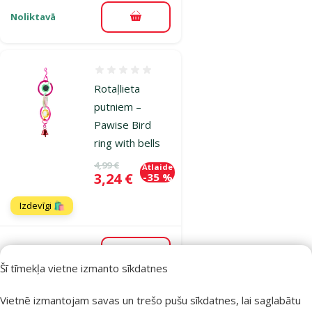
Noliktavā
Pievienot grozam
Atsauksmes 0%
Rotaļlieta
putniem –
Pawise Bird
ring with bells
Oriģinālā cena
4,99 €
Atlaide
Cena
3,24 €
-35 %
Izdevīgi 🛍️
Noliktavā
Pievienot grozam
Šī tīmekļa vietne izmanto sīkdatnes
Vietnē izmantojam savas un trešo pušu sīkdatnes, lai saglabātu
Atsauksmes 0%