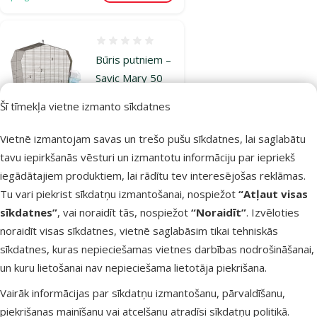
Atsauksmes 0%
Būris putniem –
Savic Mary 50
indian
Šī tīmekļa vietne izmanto sīkdatnes
brown/mocha
granite
Vietnē izmantojam savas un trešo pušu sīkdatnes, lai saglabātu
Cena
109 €
tavu iepirkšanās vēsturi un izmantotu informāciju par iepriekš
iegādātajiem produktiem, lai rādītu tev interesējošas reklāmas.
Noliktavā
Tu vari piekrist sīkdatņu izmantošanai, nospiežot
“Atļaut visas
Bezmaksas
sīkdatnes”
, vai noraidīt tās, nospiežot
“Noraidīt”
. Izvēloties
Pievienot grozam
piegāde
noraidīt visas sīkdatnes, vietnē saglabāsim tikai tehniskās
sīkdatnes, kuras nepieciešamas vietnes darbības nodrošināšanai,
Atsauksmes 0%
un kuru lietošanai nav nepieciešama lietotāja piekrišana.
Būris putniem –
Vairāk informācijas par sīkdatņu izmantošanu, pārvaldīšanu,
BIRD JEWEL
piekrišanas mainīšanu vai atcelšanu atradīsi
sīkdatņu politikā
.