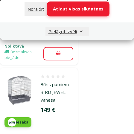
Klara
Atļaut visas sīkdatnes
Noraidīt
Oriģinālā cena
38,99 €
Atlaide
Cena
24,98 €
-35 %
iesaka
Pielāgot izvēli
Noliktavā
Bezmaksas
Pievienot grozam
piegāde
Atsauksmes 0%
Būris putniem –
BIRD JEWEL
Vanesa
Cena
149 €
iesaka