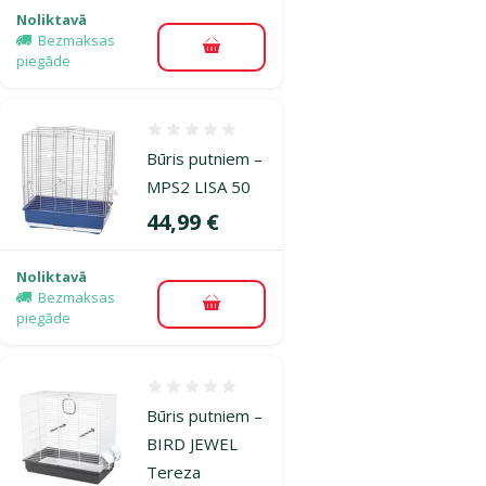
Noliktavā
Bezmaksas
Pievienot grozam
piegāde
Atsauksmes 0%
Būris putniem –
MPS2 LISA 50
Cena
44,99 €
Noliktavā
Bezmaksas
Pievienot grozam
piegāde
Atsauksmes 0%
Būris putniem –
BIRD JEWEL
Tereza