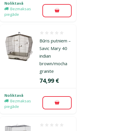
Noliktavā
Bezmaksas
Pievienot grozam
piegāde
Atsauksmes 0%
Būris putniem –
Savic Mary 40
indian
brown/mocha
granite
Cena
74,99 €
Noliktavā
Bezmaksas
Pievienot grozam
piegāde
Atsauksmes 0%