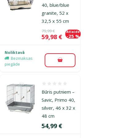
40, blue/blue
granite, 52 x
32,5 x 55 cm
Oriģinālā cena
79,99 €
Atlaide
Cena
59,98 €
-25 %
Noliktavā
Bezmaksas
Pievienot grozam
piegāde
Atsauksmes 0%
Būris putniem –
Savic, Primo 40,
silver, 46 x 32 x
48 cm
Cena
54,99 €