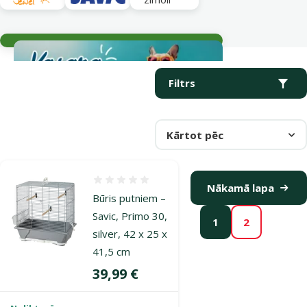
Aktuālie notikumi
Parametriskais filtrs
Atlasītie filtri
Produkti kategorijā Mazajiem eksotiskiem mājputniem
Filtrs
Kārtot pēc
Atsauksmes 0%
Nākamā lapa
Būris putniem –
Savic, Primo 30,
1
2
silver, 42 x 25 x
41,5 cm
Cena
39,99 €