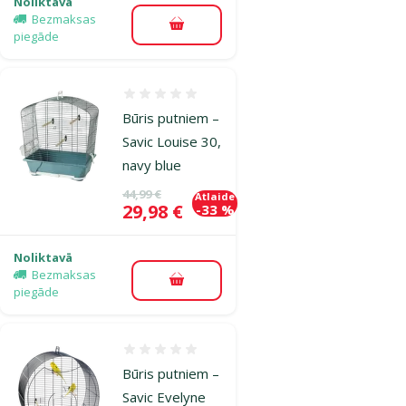
Noliktavā
Bezmaksas
Pievienot grozam
piegāde
Atsauksmes 0%
Būris putniem –
Savic Louise 30,
navy blue
Oriģinālā cena
44,99 €
Atlaide
Cena
29,98 €
-33 %
Noliktavā
Bezmaksas
Pievienot grozam
piegāde
Atsauksmes 0%
Būris putniem –
Savic Evelyne