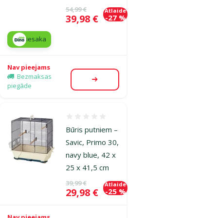
Oriģinālā cena
54,99 €
Atlaide
Cena
39,98 €
-27 %
iesaka
Nav pieejams
Bezmaksas
Apskatīt
piegāde
Atsauksmes 0%
Būris putniem –
Savic, Primo 30,
navy blue, 42 x
25 x 41,5 cm
Oriģinālā cena
39,99 €
Atlaide
Cena
29,98 €
-25 %
Nav pieejams