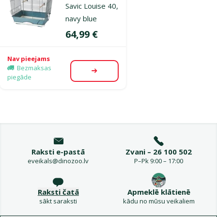
Savic Louise 40,
navy blue
Cena
64,99 €
Nav pieejams
Bezmaksas
Apskatīt
piegāde
Raksti e-pastā
Zvani – 26 100 502
eveikals@dinozoo.lv
P–Pk 9:00 – 17:00
Raksti čatā
Apmeklē klātienē
sākt saraksti
kādu no mūsu veikaliem