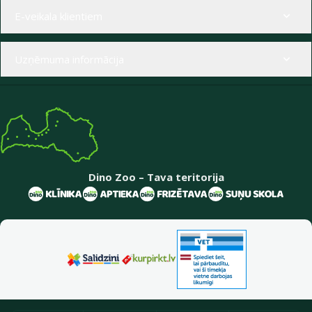
Izvēlne kājenē
E-veikala klientiem
Uzņēmuma informācija
Dino Zoo – Tava teritorija