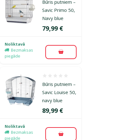
Būris putniem –
Savic Primo 50,
Navy blue
Cena
79,99 €
Noliktavā
Bezmaksas
Pievienot grozam
piegāde
Atsauksmes 0%
Būris putniem –
Savic Louise 50,
navy blue
Cena
89,99 €
Noliktavā
Bezmaksas
Pievienot grozam
piegāde