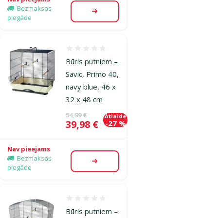
Bezmaksas
Apskatīt
piegāde
Atsauksmes 0%
Būris putniem –
Savic, Primo 40,
navy blue, 46 x
32 x 48 cm
Oriģinālā cena
54,99 €
Atlaide
Cena
39,98 €
-27 %
Nav pieejams
Bezmaksas
Apskatīt
piegāde
Atsauksmes 0%
Būris putniem –