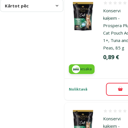
Atsauksmes
Kārtot pēc
Konservi
kaķiem -
Prospera Pl
Cat Pouch Ad
1+, Tuna an
Peas, 85 g
Cena
0,89 €
iesaka
Noliktavā
Pie
Atsauksmes
Konservi
kaķiem -