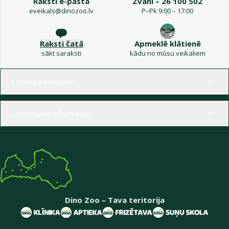
Raksti e-pastā
Zvani – 26 100 502
eveikals@dinozoo.lv
P–Pk 9:00 – 17:00
Raksti čatā
Apmeklē klātienē
sākt saraksti
kādu no mūsu veikaliem
Izvēlne kājenē
E-veikala klientiem
Uzņēmuma informācija
Dino Zoo – Tava teritorija