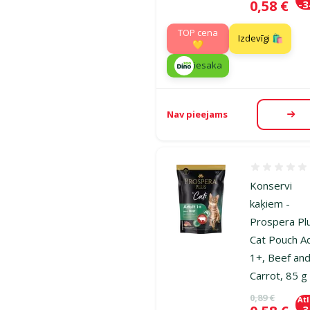
Cena
0,58 €
-
TOP cena
Izdevīgi 🛍️
💛
iesaka
Nav pieejams
Aps
Atsauksmes
Konservi
kaķiem -
Prospera Pl
Cat Pouch Ad
1+, Beef an
Carrot, 85 g
Oriģinālā ce
0,89 €
At
-