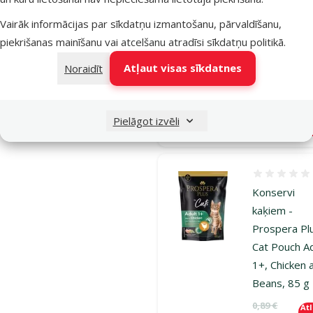
Kitten, Mix,
x 85 g
Vairāk informācijas par sīkdatņu izmantošanu, pārvaldīšanu,
Cena
9,99 €
piekrišanas mainīšanu vai atcelšanu atradīsi
sīkdatņu politikā
.
Atļaut visas sīkdatnes
Noraidīt
iesaka
Noliktavā
Pielāgot izvēli
Pie
Atsauksmes
Konservi
kaķiem -
Prospera Pl
Cat Pouch Ad
1+, Chicken 
Beans, 85 g
Oriģinālā ce
0,89 €
At