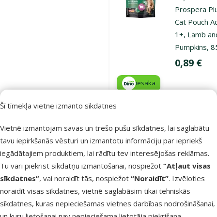
Prospera Pl
Cat Pouch Ad
1+, Lamb an
Pumpkins, 8
Cena
0,89 €
iesaka
Šī tīmekļa vietne izmanto sīkdatnes
Noliktavā
Pie
Vietnē izmantojam savas un trešo pušu sīkdatnes, lai saglabātu
tavu iepirkšanās vēsturi un izmantotu informāciju par iepriekš
iegādātajiem produktiem, lai rādītu tev interesējošas reklāmas.
Atsauksmes
Tu vari piekrist sīkdatņu izmantošanai, nospiežot
“Atļaut visas
Konservi
sīkdatnes”
, vai noraidīt tās, nospiežot
“Noraidīt”
. Izvēloties
kaķēniem -
noraidīt visas sīkdatnes, vietnē saglabāsim tikai tehniskās
Prospera Pl
sīkdatnes, kuras nepieciešamas vietnes darbības nodrošināšanai,
Cat Pouch
un kuru lietošanai nav nepieciešama lietotāja piekrišana.