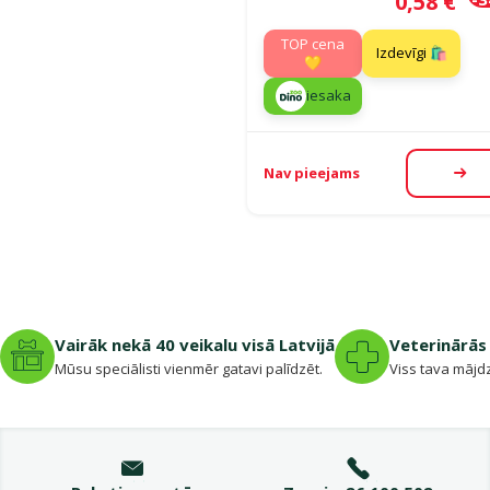
Cena
0,58 €
TOP cena
Izdevīgi 🛍️
💛
iesaka
Nav pieejams
Aps
Vairāk nekā 40 veikalu visā Latvijā
Veterinārās 
Mūsu speciālisti vienmēr gatavi palīdzēt.
Viss tava mājdz