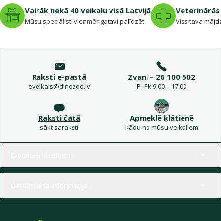
Vairāk nekā 40 veikalu visā Latvijā
Veterinārās 
Mūsu speciālisti vienmēr gatavi palīdzēt.
Viss tava mājdz
Raksti e-pastā
Zvani – 26 100 502
eveikals@dinozoo.lv
P–Pk 9:00 – 17:00
Raksti čatā
Apmeklē klātienē
sākt saraksti
kādu no mūsu veikaliem
Izvēlne kājenē
E-veikala klientiem
Uzņēmuma informācija