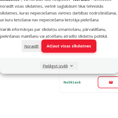
Atsauksmes
Kārtot pēc
noraidīt visas sīkdatnes, vietnē saglabāsim tikai tehniskās
Konservi
sīkdatnes, kuras nepieciešamas vietnes darbības nodrošināšanai,
kaķēniem -
un kuru lietošanai nav nepieciešama lietotāja piekrišana.
Prospera Pl
Vairāk informācijas par sīkdatņu izmantošanu, pārvaldīšanu,
Cat Pouch
piekrišanas mainīšanu vai atcelšanu atradīsi
sīkdatņu politikā
.
Kitten, Mix,
x 85 g
Atļaut visas sīkdatnes
Noraidīt
Cena
9,99 €
iesaka
Pielāgot izvēli
Noliktavā
Pie