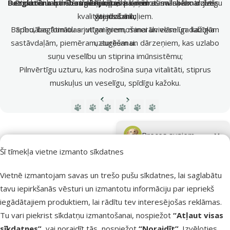
Bezglutēna barības sēriju
uzticamu un pilnvērtīgu aprūpi, kas nodrošina labāko dzīves
Produkti kastrētiem kaķiem un kaķiem ar svara kontroles
maltīti katram kaķim.
, kas piemērota mīluļiem ar jutīgu
īpaši.
kvalitāti jūsu mīluļiem.
vajadzībām;
gremošanu;
Barību, bagātinātu ar vitamīniem, minerālvielām un dabīgām
Speciālas formulas jutīgai gremošanai un veselīga kažoka
sastāvdaļām, piemēram, augļiem un dārzeņiem, kas uzlabo
uzturēšanai.
suņu veselību un stiprina imūnsistēmu;
Pilnvērtīgu uzturu, kas nodrošina suņa vitalitāti, stiprus
muskuļus un veselīgu, spīdīgu kažoku.
Iepriekšējā lapa
Nākamā lapa
Dodieties uz lapu 1
Dodieties uz lapu 2
Dodieties uz lapu 3
Dodieties uz lapu 4
Dodieties uz lapu 5
Dodieties uz lapu 6
Parametriskais filtrs
Atlasītie filtri
Zīmola produkti Prospera Plus
Apakškategorija
Preces suņiem
Šī tīmekļa vietne izmanto sīkdatnes
Preces kaķiem
Vietnē izmantojam savas un trešo pušu sīkdatnes, lai saglabātu
Veselības stāvoklis
tavu iepirkšanās vēsturi un izmantotu informāciju par iepriekš
Muskuļiem
Filtrs
iegādātajiem produktiem, lai rādītu tev interesējošas reklāmas.
1
Tu vari piekrist sīkdatņu izmantošanai, nospiežot
“Atļaut visas
sīkdatnes”
, vai noraidīt tās, nospiežot
“Noraidīt”
. Izvēloties