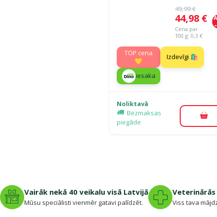
Oriģinālā ce
49,99 €
Cena
44,98 €
A
Cena par
100 g: 0,3 €
TOP cena
Izdevīgi 🛍️
💛
iesaka
Noliktavā
Bezmaksas
Pie
piegāde
Vairāk nekā 40 veikalu visā Latvijā
Veterinārās 
Mūsu speciālisti vienmēr gatavi palīdzēt.
Viss tava mājdz