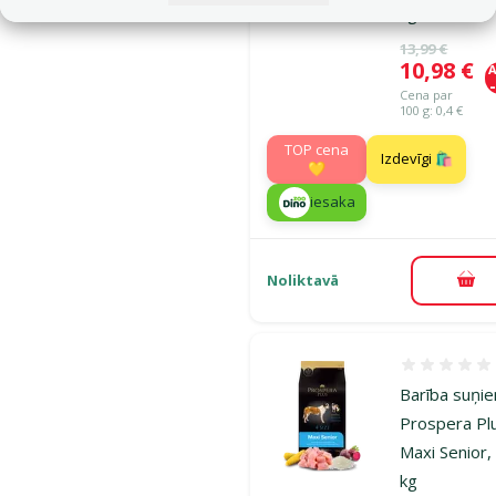
kg
Oriģinālā ce
13,99 €
Cena
10,98 €
A
Cena par
100 g: 0,4 €
TOP cena
Izdevīgi 🛍️
💛
iesaka
Noliktavā
Pie
Atsauksmes
Barība suņi
Prospera Pl
Maxi Senior,
kg