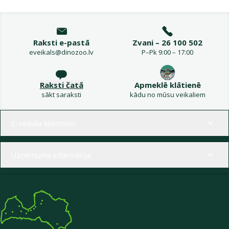
Raksti e-pastā
Zvani – 26 100 502
eveikals@dinozoo.lv
P–Pk 9:00 – 17:00
Raksti čatā
Apmeklē klātienē
sākt saraksti
kādu no mūsu veikaliem
Izvēlne kājenē
E-veikala klientiem
Uzņēmuma informācija