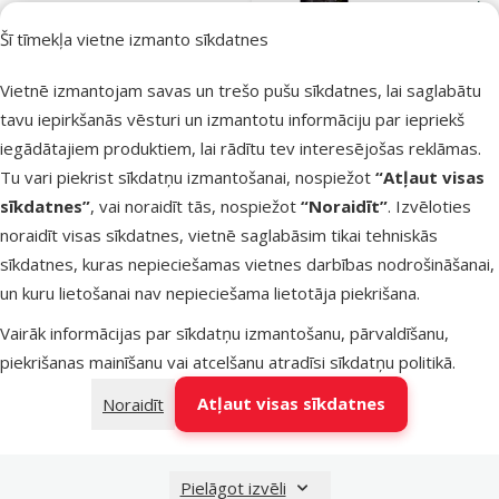
Prospera Pl
Šī tīmekļa vietne izmanto sīkdatnes
Adult, 15 kg
Oriģinālā ce
49,99 €
Vietnē izmantojam savas un trešo pušu sīkdatnes, lai saglabātu
Cena
39,98 €
tavu iepirkšanās vēsturi un izmantotu informāciju par iepriekš
Cena par 100 g:
iegādātajiem produktiem, lai rādītu tev interesējošas reklāmas.
0,3 €
Tu vari piekrist sīkdatņu izmantošanai, nospiežot
“Atļaut visas
E-veikala
TOP cena
sīkdatnes”
, vai noraidīt tās, nospiežot
“Noraidīt”
. Izvēloties
cena 💻
💛
noraidīt visas sīkdatnes, vietnē saglabāsim tikai tehniskās
sīkdatnes, kuras nepieciešamas vietnes darbības nodrošināšanai,
Noliktavā
un kuru lietošanai nav nepieciešama lietotāja piekrišana.
Bezmaksas piegāde
Vairāk informācijas par sīkdatņu izmantošanu, pārvaldīšanu,
piekrišanas mainīšanu vai atcelšanu atradīsi
sīkdatņu politikā
.
Atsauksmes
Barība suņi
Atļaut visas sīkdatnes
Noraidīt
senioriem –
Prospera Pl
Maxi Senior,
Pielāgot izvēli