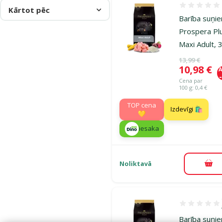
Atsauksmes
Kārtot pēc
Barība suņi
Prospera Pl
Maxi Adult, 
Oriģinālā ce
13,99 €
Cena
10,98 €
A
Cena par
100 g: 0,4 €
TOP cena
Izdevīgi 🛍️
💛
iesaka
Noliktavā
Pie
Atsauksmes 1
Barība suņi