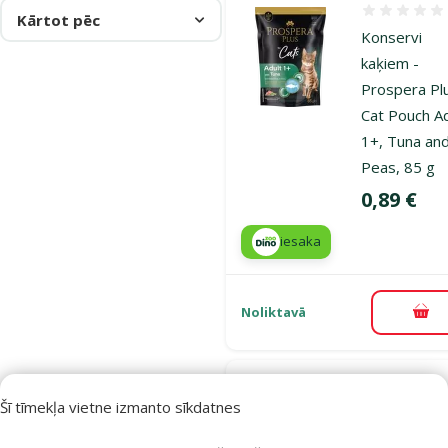
Atsauksmes
Kārtot pēc
Konservi
kaķiem -
Prospera Pl
Cat Pouch Ad
1+, Tuna an
Peas, 85 g
Cena
0,89 €
iesaka
Noliktavā
Pie
Atsauksmes
Šī tīmekļa vietne izmanto sīkdatnes
Konservi
kaķiem -