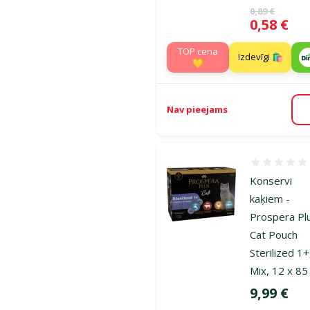
Oriģinālā ce
0,89 €
Cena
0,58 €
TOP cena
Izdevīgi 🛍️
💛
Nav pieejams
Atsauksmes
Konservi
kaķiem -
Prospera Pl
Cat Pouch
Sterilized 1+
Mix, 12 x 85
Cena
9,99 €