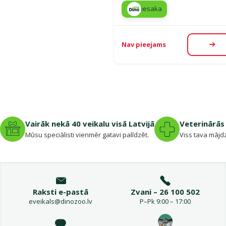
iesaka
Nav pieejams
Aps
Vairāk nekā 40 veikalu visā Latvijā
Veterinārās 
Mūsu speciālisti vienmēr gatavi palīdzēt.
Viss tava mājdz
Raksti e-pastā
Zvani – 26 100 502
eveikals@dinozoo.lv
P–Pk 9:00 – 17:00