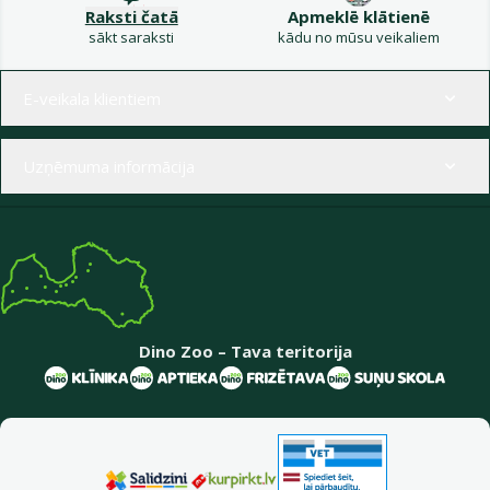
Raksti čatā
Apmeklē klātienē
sākt saraksti
kādu no mūsu veikaliem
Izvēlne kājenē
E-veikala klientiem
Uzņēmuma informācija
Dino Zoo – Tava teritorija