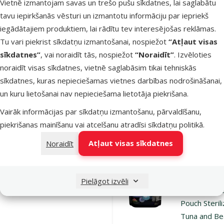
Vietnē izmantojam savas un trešo pušu sīkdatnes, lai saglabātu
Prospera Pl
tavu iepirkšanās vēsturi un izmantotu informāciju par iepriekš
Cat Pouch Ad
iegādātajiem produktiem, lai rādītu tev interesējošas reklāmas.
1+, Mix, 12 
Tu vari piekrist sīkdatņu izmantošanai, nospiežot
“Atļaut visas
g
sīkdatnes”
, vai noraidīt tās, nospiežot
“Noraidīt”
. Izvēloties
Cena
9,99 €
noraidīt visas sīkdatnes, vietnē saglabāsim tikai tehniskās
sīkdatnes, kuras nepieciešamas vietnes darbības nodrošināšanai,
iesaka
un kuru lietošanai nav nepieciešama lietotāja piekrišana.
Vairāk informācijas par sīkdatņu izmantošanu, pārvaldīšanu,
Noliktavā
piekrišanas mainīšanu vai atcelšanu atradīsi
sīkdatņu politikā
.
Pie
Atļaut visas sīkdatnes
Noraidīt
Atsauksmes 1
Konservi ka
Pielāgot izvēli
Prospera Plu
Pouch Steril
Tuna and Be