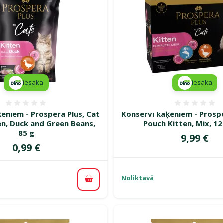
iesaka
iesaka
Atsauksmes 0%
Atsauk
ēniem - Prospera Plus, Cat
Konservi kaķēniem - Prospe
en, Duck and Green Beans,
Pouch Kitten, Mix, 12
85 g
Cena
9,99 €
Cena
0,99 €
Noliktavā
Pievienot grozam