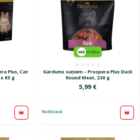
iesaka
smes 0%
Atsauksmes 0%
ra Plus, Cat
Gardums suņiem – Prospera Plus Duck
 x 85 g
Round Meat, 230 g
Cena
5,99 €
Noliktavā
Pievienot grozam
Pievi