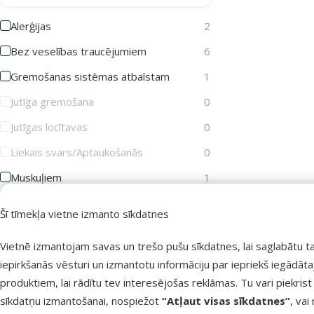
Alerģijas
2
Bez veselības traucējumiem
6
Gremošanas sistēmas atbalstam
1
Jutīga gremošana
0
Jutīgas locītavas
0
Liekais svars/Aptaukošanās
0
Muskuļiem
1
Nierakmeņu profilaksei
0
Šī tīmekļa vietne izmanto sīkdatnes
Sirds atbalstam
2
Vietnē izmantojam savas un trešo pušu sīkdatnes, lai saglabātu t
Sterilizācija
0
iepirkšanās vēsturi un izmantotu informāciju par iepriekš iegādāt
Svara kontrolei
0
produktiem, lai rādītu tev interesējošas reklāmas. Tu vari piekrist
sīkdatņu izmantošanai, nospiežot
“Atļaut visas sīkdatnes”
, vai
Vielmaiņas uzlabošanai
1