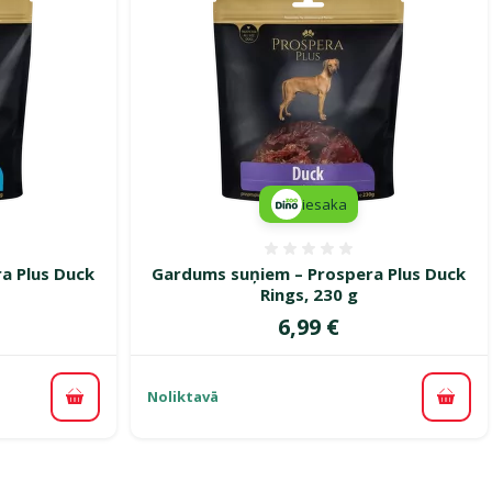
iesaka
smes 0%
Atsauksmes 0%
a Plus Duck
Gardums suņiem – Prospera Plus Duck
Rings, 230 g
Cena
6,99 €
Noliktavā
Pievienot grozam
Pievi