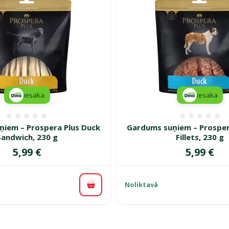
iesaka
iesaka
Atsauksmes 0%
Atsauk
iem – Prospera Plus Duck
Gardums suņiem – Prosper
Sandwich, 230 g
Fillets, 230 g
Cena
Cena
5,99 €
5,99 €
Noliktavā
Pievienot grozam