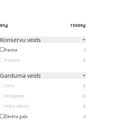
85g
15000g
Konservu veids
Paciņa
2
Pastēte
0
Garduma veids
Ciets
0
Košļājams
0
Vidēji mīksts
0
Žāvēta gaļa
4