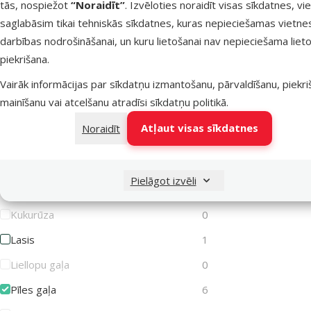
tās, nospiežot
“Noraidīt”
. Izvēloties noraidīt visas sīkdatnes, vi
Rādīt vairāk
saglabāsim tikai tehniskās sīkdatnes, kuras nepieciešamas vietne
darbības nodrošināšanai, un kuru lietošanai nav nepieciešama lieto
Sastāvs un garšas
piekrišana.
Atlasīt pēc: sastāvs un garšas
Vairāk informācijas par sīkdatņu izmantošanu, pārvaldīšanu, piekr
mainīšanu vai atcelšanu atradīsi
sīkdatņu politikā
.
Burkāni
1
Atļaut visas sīkdatnes
Noraidīt
Cūkgaļa
0
Graudi
0
Pielāgot izvēli
Jēra gaļa
0
Kukurūza
0
Lasis
1
Liellopu gaļa
0
Pīles gaļa
6