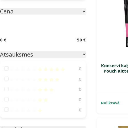
Cena
Parametriskais filtrs
0 €
50 €
Atsauksmes
Konservi kaķ
Atsauksmes 100%
0
Pouch Kitt
Atsauksmes 80%
0
Atsauksmes 60%
0
Atsauksmes 40%
0
Noliktavā
Atsauksmes 20%
0