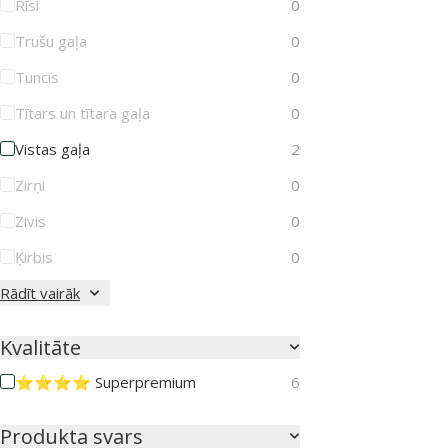
Rīsi
0
Trušu gaļa
0
Tuncis
0
Tītars un tītara gaļa
0
Vistas gaļa
2
Zirņi
0
Zivis
0
Ķirbis
0
Rādīt vairāk
Kvalitāte
⭐⭐⭐⭐ Superpremium
6
Produkta svars