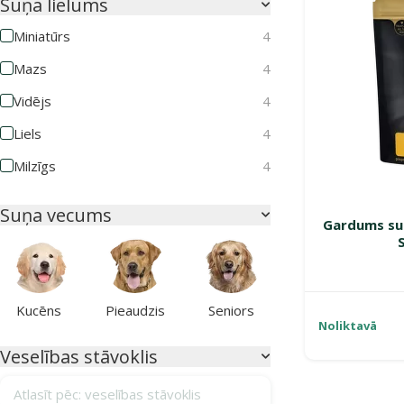
Suņa lielums
Miniatūrs
4
Mazs
4
Vidējs
4
Liels
4
Milzīgs
4
Suņa vecums
Gardums suņ
Kucēns
Pieaudzis
Seniors
Noliktavā
Veselības stāvoklis
Atlasīt pēc: veselības stāvoklis