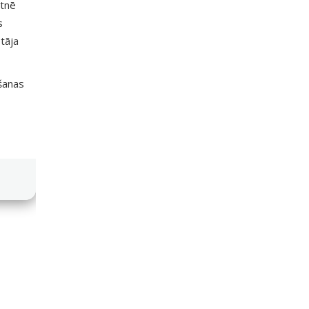
etnē
s
tāja
išanas