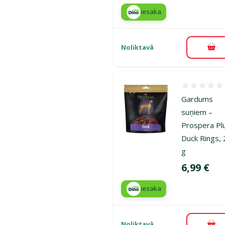
iesaka
Noliktavā
Pie
Atsauksmes
Gardums
suņiem –
Prospera Pl
Duck Rings,
g
Cena
6,99 €
iesaka
Noliktavā