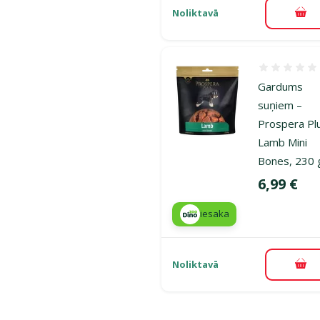
Noliktavā
Pie
Atsauksmes
Gardums
suņiem –
Prospera Pl
Lamb Mini
Bones, 230 
Cena
6,99 €
iesaka
Noliktavā
Pie