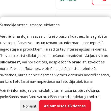
Pie
Atsauksmes
Šī tīmekļa vietne izmanto sīkdatnes
Gardums
suņiem –
Vietnē izmantojam savas un trešo pušu sīkdatnes, lai saglabātu
Prospera Pl
tavu iepirkšanās vēsturi un izmantotu informāciju par iepriekš
Chicken
iegādātajiem produktiem, lai rādītu tev interesējošas reklāmas.
Sandwich
Tu vari piekrist sīkdatņu izmantošanai, nospiežot
“Atļaut visas
Knots, 230 
sīkdatnes”
, vai noraidīt tās, nospiežot
“Noraidīt”
. Izvēloties
Cena
6,99 €
noraidīt visas sīkdatnes, vietnē saglabāsim tikai tehniskās
sīkdatnes, kuras nepieciešamas vietnes darbības nodrošināšanai,
iesaka
un kuru lietošanai nav nepieciešama lietotāja piekrišana.
Vairāk informācijas par sīkdatņu izmantošanu, pārvaldīšanu,
Noliktavā
Pie
piekrišanas mainīšanu vai atcelšanu atradīsi
sīkdatņu politikā
.
Atļaut visas sīkdatnes
Noraidīt