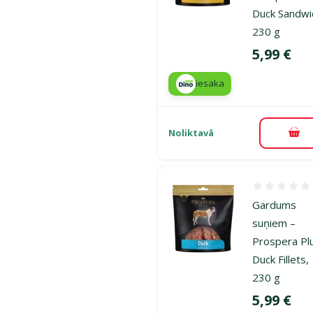
Duck Sandwi
230 g
Cena
5,99 €
iesaka
Noliktavā
Pie
Atsauksmes
Gardums
suņiem –
Prospera Pl
Duck Fillets,
230 g
Cena
5,99 €