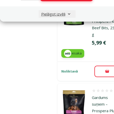
Atsauksmes
Gardums
Pielāgot izvēli
suņiem –
Prospera Pl
Beef Bits, 2
g
Cena
5,99 €
iesaka
Noliktavā
Pie
Atsauksmes
Gardums
suņiem –
Prospera Pl