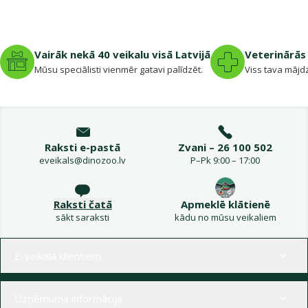
Vairāk nekā 40 veikalu visā Latvijā
Veterinārās 
Mūsu speciālisti vienmēr gatavi palīdzēt.
Viss tava mājdz
Raksti e-pastā
Zvani – 26 100 502
eveikals@dinozoo.lv
P–Pk 9:00 – 17:00
Raksti čatā
Apmeklē klātienē
sākt saraksti
kādu no mūsu veikaliem
Izvēlne kājenē
E-veikala klientiem
Uzņēmuma informācija