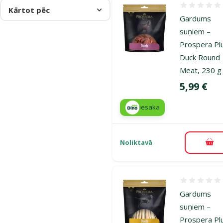
Atsauksmes
Kārtot pēc
Gardums
suņiem –
Prospera Pl
Duck Round
Meat, 230 g
Cena
5,99 €
iesaka
Noliktavā
Pie
Atsauksmes
Gardums
suņiem –
Prospera Pl