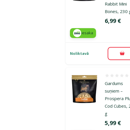
Rabbit Mini
Bones, 230 
Cena
6,99 €
iesaka
Noliktavā
Pie
Atsauksmes
Gardums
suņiem –
Prospera Pl
Cod Cubes, 
g
Cena
5,99 €