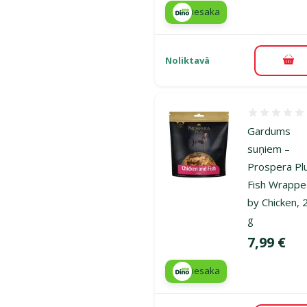
iesaka
Noliktavā
Pie
Atsauksmes
Gardums
suņiem –
Prospera Pl
Fish Wrapp
by Chicken, 
g
Cena
7,99 €
iesaka