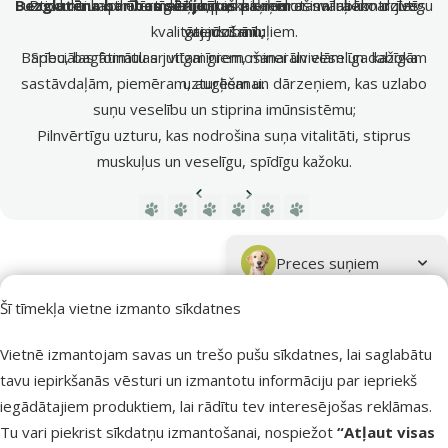
Bezglutēna barības sēriju
uzticamu un pilnvērtīgu aprūpi, kas nodrošina labāko dzīves
Produkti kastrētiem kaķiem un kaķiem ar svara kontroles
maltīti katram kaķim.
, kas piemērota mīluļiem ar jutīgu
īpaši.
kvalitāti jūsu mīluļiem.
vajadzībām;
gremošanu;
Barību, bagātinātu ar vitamīniem, minerālvielām un dabīgām
Speciālas formulas jutīgai gremošanai un veselīga kažoka
sastāvdaļām, piemēram, augļiem un dārzeņiem, kas uzlabo
uzturēšanai.
suņu veselību un stiprina imūnsistēmu;
Pilnvērtīgu uzturu, kas nodrošina suņa vitalitāti, stiprus
muskuļus un veselīgu, spīdīgu kažoku.
Iepriekšējā lapa
Nākamā lapa
Dodieties uz lapu 1
Dodieties uz lapu 2
Dodieties uz lapu 3
Dodieties uz lapu 4
Dodieties uz lapu 5
Dodieties uz lapu 6
Parametriskais filtrs
Atlasītie filtri
Zīmola produkti Prospera Plus
Apakškategorija
Preces suņiem
Šī tīmekļa vietne izmanto sīkdatnes
Preces kaķiem
Vietnē izmantojam savas un trešo pušu sīkdatnes, lai saglabātu
Garduma veids
Vidēji mīksts
tavu iepirkšanās vēsturi un izmantotu informāciju par iepriekš
Filtrs
1
iegādātajiem produktiem, lai rādītu tev interesējošas reklāmas.
Tu vari piekrist sīkdatņu izmantošanai, nospiežot
“Atļaut visas