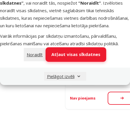
sīkdatnes”
, vai noraidīt tās, nospiežot
“Noraidīt”
. Izvēloties
Atsauksmes
Kārtot pēc
noraidīt visas sīkdatnes, vietnē saglabāsim tikai tehniskās
Ziemassvēt
sīkdatnes, kuras nepieciešamas vietnes darbības nodrošināšanai,
dāvana suņ
un kuru lietošanai nav nepieciešama lietotāja piekrišana.
– Xmas
Prospera Pl
Vairāk informācijas par sīkdatņu izmantošanu, pārvaldīšanu,
Christmas
piekrišanas mainīšanu vai atcelšanu atradīsi
sīkdatņu politikā
.
snack bag, 
Atļaut visas sīkdatnes
Noraidīt
g
Cena
3,99 €
Pielāgot izvēli
iesaka
Nav pieejams
Aps