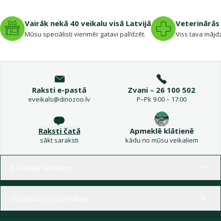
Vairāk nekā 40 veikalu visā Latvijā
Veterinārās 
Mūsu speciālisti vienmēr gatavi palīdzēt.
Viss tava mājdz
Raksti e-pastā
Zvani – 26 100 502
eveikals@dinozoo.lv
P–Pk 9:00 – 17:00
Raksti čatā
Apmeklē klātienē
sākt saraksti
kādu no mūsu veikaliem
Izvēlne kājenē
E-veikala klientiem
Uzņēmuma informācija