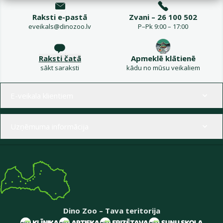
Raksti e-pastā
Zvani – 26 100 502
eveikals@dinozoo.lv
P–Pk 9:00 – 17:00
Raksti čatā
Apmeklē klātienē
sākt saraksti
kādu no mūsu veikaliem
Izvēlne kājenē
E-veikala klientiem
Uzņēmuma informācija
Dino Zoo – Tava teritorija