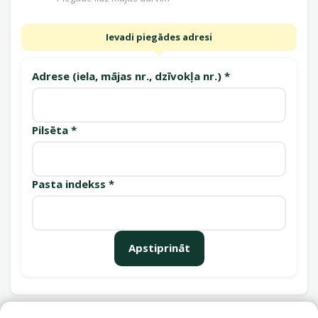
Ievadi piegādes adresi
Adrese (iela, mājas nr., dzīvokļa nr.) *
Pilsēta *
Pasta indekss *
Apstiprināt
Saņemšanas punkti