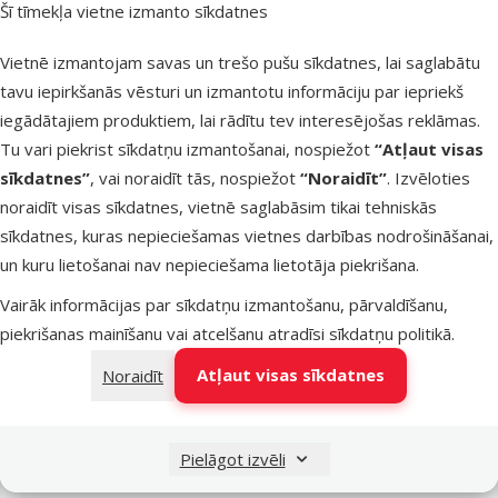
Šī tīmekļa vietne izmanto sīkdatnes
Latvijas Pasts pakomāti
otrdien
Vietnē izmantojam savas un trešo pušu sīkdatnes, lai saglabātu
tavu iepirkšanās vēsturi un izmantotu informāciju par iepriekš
iegādātajiem produktiem, lai rādītu tev interesējošas reklāmas.
LATVIJAS PASTS nodaļas
otrdien
Tu vari piekrist sīkdatņu izmantošanai, nospiežot
“Atļaut visas
sīkdatnes”
, vai noraidīt tās, nospiežot
“Noraidīt”
. Izvēloties
noraidīt visas sīkdatnes, vietnē saglabāsim tikai tehniskās
OMNIVA pakomāti
otrdien
sīkdatnes, kuras nepieciešamas vietnes darbības nodrošināšanai,
un kuru lietošanai nav nepieciešama lietotāja piekrišana.
Vairāk informācijas par sīkdatņu izmantošanu, pārvaldīšanu,
DPD Pickup tīkls
otrdien
piekrišanas mainīšanu vai atcelšanu atradīsi
sīkdatņu politikā
.
Atļaut visas sīkdatnes
Noraidīt
Pievienot grozam
Pielāgot izvēli