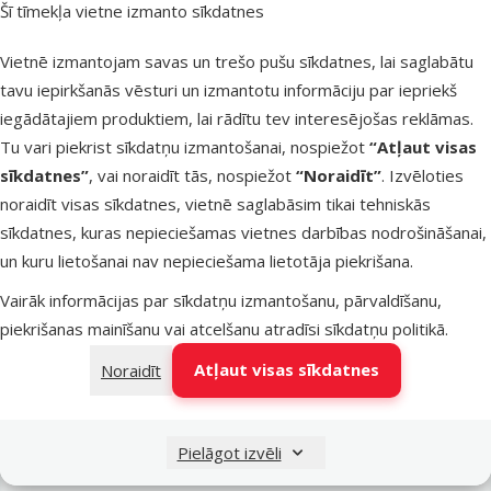
Šī tīmekļa vietne izmanto sīkdatnes
Latvijas Pasts pakomāti
parīt
Vietnē izmantojam savas un trešo pušu sīkdatnes, lai saglabātu
tavu iepirkšanās vēsturi un izmantotu informāciju par iepriekš
iegādātajiem produktiem, lai rādītu tev interesējošas reklāmas.
LATVIJAS PASTS nodaļas
parīt
Tu vari piekrist sīkdatņu izmantošanai, nospiežot
“Atļaut visas
sīkdatnes”
, vai noraidīt tās, nospiežot
“Noraidīt”
. Izvēloties
noraidīt visas sīkdatnes, vietnē saglabāsim tikai tehniskās
OMNIVA pakomāti
parīt
sīkdatnes, kuras nepieciešamas vietnes darbības nodrošināšanai,
un kuru lietošanai nav nepieciešama lietotāja piekrišana.
Vairāk informācijas par sīkdatņu izmantošanu, pārvaldīšanu,
DPD Pickup tīkls
parīt
piekrišanas mainīšanu vai atcelšanu atradīsi
sīkdatņu politikā
.
Atļaut visas sīkdatnes
Noraidīt
Pievienot grozam
Pielāgot izvēli