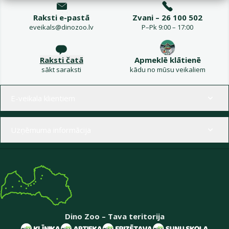
Raksti e-pastā
Zvani – 26 100 502
eveikals@dinozoo.lv
P–Pk 9:00 – 17:00
Raksti čatā
Apmeklē klātienē
sākt saraksti
kādu no mūsu veikaliem
Izvēlne kājenē
E-veikala klientiem
Uzņēmuma informācija
Dino Zoo – Tava teritorija