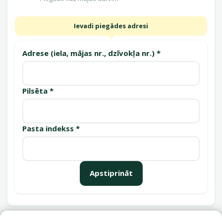
Ievadi piegādes adresi
Adrese (iela, mājas nr., dzīvokļa nr.) *
Pilsēta *
Pasta indekss *
Apstiprināt
Saņemšanas punkti