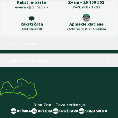
Raksti e-pastā
Zvani – 26 100 502
eveikals@dinozoo.lv
P–Pk 9:00 – 17:00
Raksti čatā
Apmeklē klātienē
sākt saraksti
kādu no mūsu veikaliem
Izvēlne kājenē
E-veikala klientiem
Uzņēmuma informācija
Dino Zoo – Tava teritorija