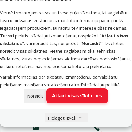
Latvijas Pasts pakomāti
otrdien
Vietnē izmantojam savas un trešo pušu sīkdatnes, lai saglabātu
tavu iepirkšanās vēsturi un izmantotu informāciju par iepriekš
iegādātajiem produktiem, lai rādītu tev interesējošas reklāmas.
LATVIJAS PASTS nodaļas
otrdien
Tu vari piekrist sīkdatņu izmantošanai, nospiežot
“Atļaut visas
sīkdatnes”
, vai noraidīt tās, nospiežot
“Noraidīt”
. Izvēloties
noraidīt visas sīkdatnes, vietnē saglabāsim tikai tehniskās
OMNIVA pakomāti
otrdien
sīkdatnes, kuras nepieciešamas vietnes darbības nodrošināšanai,
un kuru lietošanai nav nepieciešama lietotāja piekrišana.
Vairāk informācijas par sīkdatņu izmantošanu, pārvaldīšanu,
DPD Pickup tīkls
otrdien
piekrišanas mainīšanu vai atcelšanu atradīsi
sīkdatņu politikā
.
Atļaut visas sīkdatnes
Noraidīt
Pievienot grozam
Pielāgot izvēli