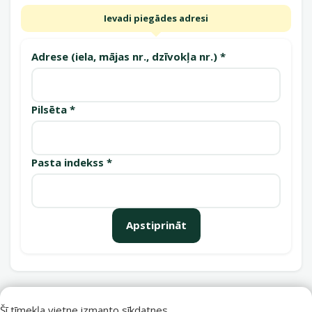
Ievadi piegādes adresi
Adrese (iela, mājas nr., dzīvokļa nr.) *
Pilsēta *
Pasta indekss *
Apstiprināt
Saņemšanas punkti
Šī tīmekļa vietne izmanto sīkdatnes