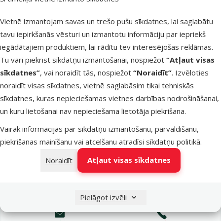
Latvijas Pasts pakomāti
pirmdien
Vietnē izmantojam savas un trešo pušu sīkdatnes, lai saglabātu
tavu iepirkšanās vēsturi un izmantotu informāciju par iepriekš
iegādātajiem produktiem, lai rādītu tev interesējošas reklāmas.
LATVIJAS PASTS nodaļas
pirmdien
Tu vari piekrist sīkdatņu izmantošanai, nospiežot
“Atļaut visas
sīkdatnes”
, vai noraidīt tās, nospiežot
“Noraidīt”
. Izvēloties
noraidīt visas sīkdatnes, vietnē saglabāsim tikai tehniskās
OMNIVA pakomāti
pirmdien
sīkdatnes, kuras nepieciešamas vietnes darbības nodrošināšanai,
un kuru lietošanai nav nepieciešama lietotāja piekrišana.
Vairāk informācijas par sīkdatņu izmantošanu, pārvaldīšanu,
DPD Pickup tīkls
pirmdien
piekrišanas mainīšanu vai atcelšanu atradīsi
sīkdatņu politikā
.
Atļaut visas sīkdatnes
Noraidīt
Pievienot grozam
Pielāgot izvēli