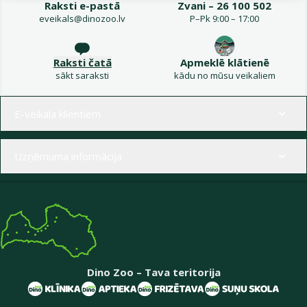
Raksti e-pastā
Zvani – 26 100 502
eveikals@dinozoo.lv
P–Pk 9:00 – 17:00
Raksti čatā
Apmeklē klātienē
sākt saraksti
kādu no mūsu veikaliem
Izvēlne kājenē
E-veikala klientiem
Uzņēmuma informācija
Dino Zoo – Tava teritorija