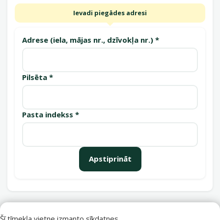
Ievadi piegādes adresi
Adrese (iela, mājas nr., dzīvokļa nr.) *
Pilsēta *
Pasta indekss *
Apstiprināt
Saņemšanas punkti
Šī tīmekļa vietne izmanto sīkdatnes