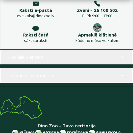
Raksti e-pastā
Zvani – 26 100 502
eveikals@dinozoo.lv
P–Pk 9:00 – 17:00
Raksti čatā
Apmeklē klātienē
sākt saraksti
kādu no mūsu veikaliem
Izvēlne kājenē
E-veikala klientiem
Uzņēmuma informācija
Dino Zoo – Tava teritorija