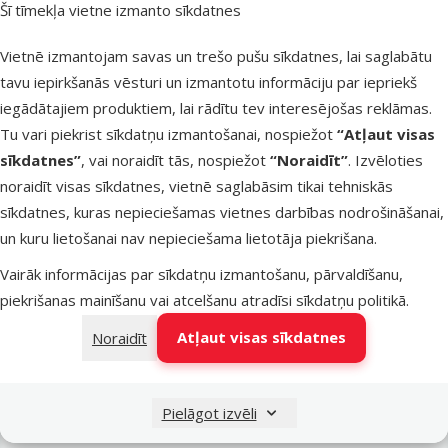
Šī tīmekļa vietne izmanto sīkdatnes
Latvijas Pasts pakomāti
nav pieejams
Vietnē izmantojam savas un trešo pušu sīkdatnes, lai saglabātu
tavu iepirkšanās vēsturi un izmantotu informāciju par iepriekš
iegādātajiem produktiem, lai rādītu tev interesējošas reklāmas.
LATVIJAS PASTS nodaļas
nav pieejams
Tu vari piekrist sīkdatņu izmantošanai, nospiežot
“Atļaut visas
sīkdatnes”
, vai noraidīt tās, nospiežot
“Noraidīt”
. Izvēloties
noraidīt visas sīkdatnes, vietnē saglabāsim tikai tehniskās
OMNIVA pakomāti
nav pieejams
sīkdatnes, kuras nepieciešamas vietnes darbības nodrošināšanai,
un kuru lietošanai nav nepieciešama lietotāja piekrišana.
Vairāk informācijas par sīkdatņu izmantošanu, pārvaldīšanu,
DPD Pickup tīkls
nav pieejams
piekrišanas mainīšanu vai atcelšanu atradīsi
sīkdatņu politikā
.
Atļaut visas sīkdatnes
Noraidīt
Pievienot grozam
Pielāgot izvēli