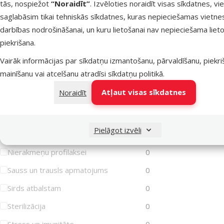
tās, nospiežot
“Noraidīt”
. Izvēloties noraidīt visas sīkdatnes, vi
Iekaisusi āda
0
saglabāsim tikai tehniskās sīkdatnes, kuras nepieciešamas vietne
Imunitātes stiprināšanai
0
darbības nodrošināšanai, un kuru lietošanai nav nepieciešama lieto
piekrišana.
Jutīga gremošana
0
Vairāk informācijas par sīkdatņu izmantošanu, pārvaldīšanu, piekr
Jutīga āda
0
mainīšanu vai atcelšanu atradīsi
sīkdatņu politikā
.
Jutīgas locītavas
0
Atļaut visas sīkdatnes
Noraidīt
Liekais svars/Aptaukošanās
0
Muskuļiem
0
Pielāgot izvēli
Mutes higiēna
0
Nierakmeņu profilaksei
0
Sauss un trausls apmatojums
0
Sirds atbalstam
0
Sterilizācija
0
Stress un imunitāte
0