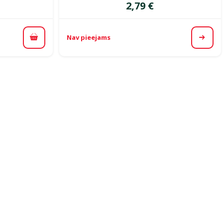
Cena
2,79 €
Nav pieejams
Pievienot grozam
Apska