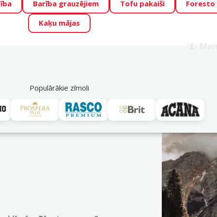
ība
Barība grauzējiem
Tofu pakaiši
Foresto
o Zoo piedāvā lieliskas cenas mīluļu TOP barībām! 🍖
→
Skat
Kaķu mājas
ADA ŪSAIŅI”!
Varbūt tieši Tavs mīlulis būs 2027. gada zvai
Man
Meklēt
als
Akciju piedāvājumi
Veikali
Pakalpojumi
P
39
Populārākie zīmoli
Ontario
vei. Pasūti ērti DinoZoo e-veikalā jau tagad! Bezmaksas piegāde n