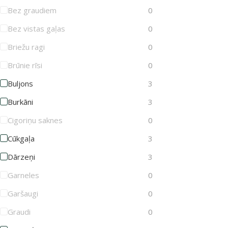
Bez graudiem
0
Bez vistas gaļas
0
Briežu ragi
0
Brūnie rīsi
0
Buljons
3
Burkāni
3
Cigoriņu saknes
0
Cūkgaļa
3
Dārzeņi
3
Garneles
0
Garšaugi
0
Graudi
0