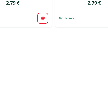
Cena
Cena
2,79 €
2,79 €
Noliktavā
Pievienot grozam