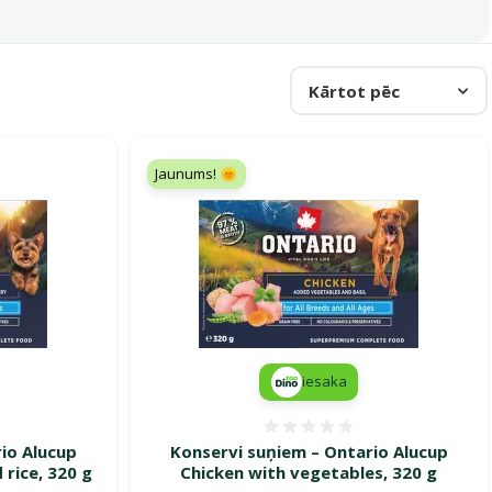
Kārtot pēc
Jaunums! 🌞
iesaka
smes 0%
Atsauksmes 0%
io Alucup
Konservi suņiem – Ontario Alucup
rice, 320 g
Chicken with vegetables, 320 g