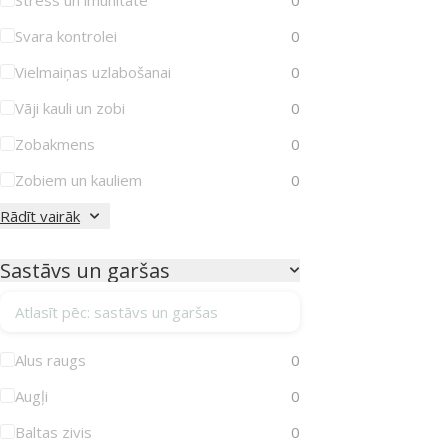
Svara kontrolei
0
Vielmaiņas uzlabošanai
0
Vāji kauli un zobi
0
Zobakmens
0
Zobiem un kauliem
0
Rādīt vairāk
Sastāvs un garšas
Atlasīt pēc: sastāvs un garšas
Alus raugs
0
Augļi
0
Baltas zivis
0