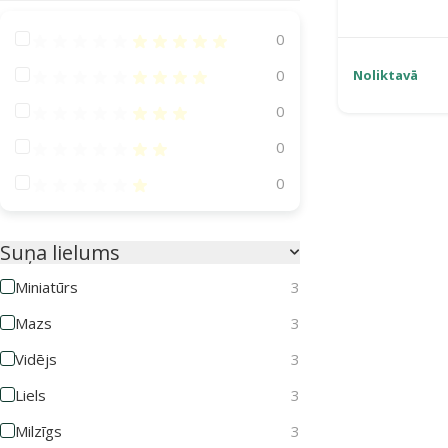
Atsauksmes 100%
0
Atsauksmes 80%
0
Noliktavā
Atsauksmes 60%
0
Atsauksmes 40%
0
Atsauksmes 20%
0
Suņa lielums
Miniatūrs
3
Mazs
3
Vidējs
3
Liels
3
Milzīgs
3