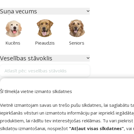
Suņa vecums
Kucēns
Pieaudzis
Seniors
Veselības stāvoklis
Atlasīt pēc: veselības stāvoklis
Alerģijas
0
Šī tīmekļa vietne izmanto sīkdatnes
Apmatojuma izkrišana
0
Vietnē izmantojam savas un trešo pušu sīkdatnes, lai saglabātu t
Apmatojuma kamoli kuņģī
0
iepirkšanās vēsturi un izmantotu informāciju par iepriekš iegādāt
Bez veselības traucējumiem
0
produktiem, lai rādītu tev interesējošas reklāmas. Tu vari piekrist
Gremošanas sistēmas atbalstam
0
sīkdatņu izmantošanai, nospiežot
“Atļaut visas sīkdatnes”
, vai