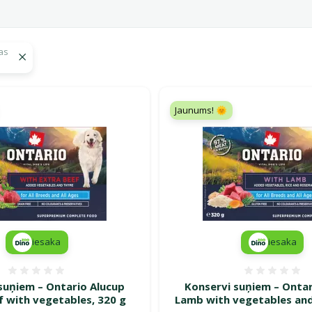
as
 Ontario
Jaunums! 🌞
iesaka
iesaka
Atsauksmes 0%
Atsauk
suņiem – Ontario Alucup
Konservi suņiem – Ontar
f with vegetables, 320 g
Lamb with vegetables and 