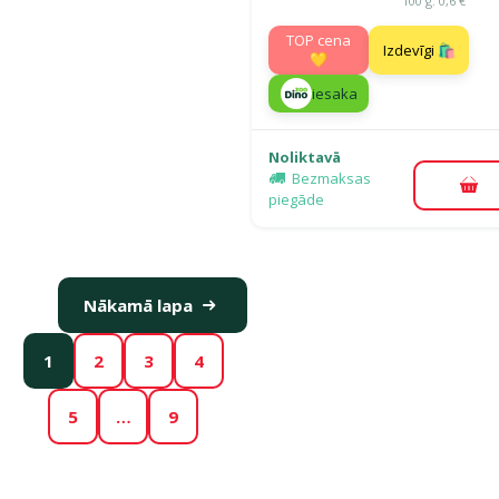
100 g: 0,6 €
TOP cena
Izdevīgi 🛍️
💛
iesaka
Noliktavā
Bezmaksas
Pie
piegāde
Nākamā lapa
1
2
3
4
5
…
9