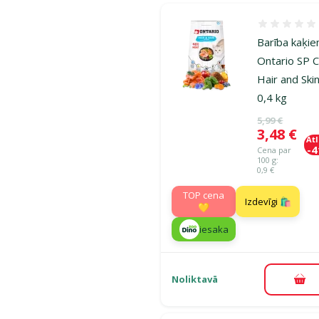
Atsauksmes
Barība kaķie
Ontario SP 
Hair and Skin
0,4 kg
Oriģinālā ce
5,99 €
Cena
3,48 €
At
-
Cena par
100 g:
0,9 €
TOP cena
Izdevīgi 🛍️
💛
iesaka
Noliktavā
Pie