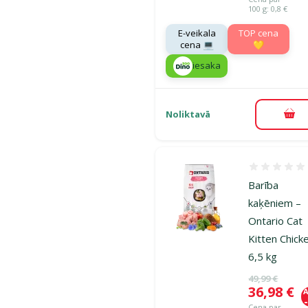
100 g: 0,8 €
E-veikala
TOP cena
cena 💻
💛
iesaka
Noliktavā
Pie
Atsauksmes
Barība
kaķēniem –
Ontario Cat
Kitten Chick
6,5 kg
Oriģinālā ce
49,99 €
Cena
36,98 €
A
Cena par