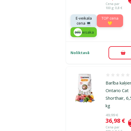
Cena par
100 g: 0,8 €
E-veikala
TOP cena
cena 💻
💛
iesaka
Noliktavā
Pie
Atsauksmes
Barība kaķie
Ontario Cat
Shorthair, 6,
kg
Oriģinālā ce
49,99 €
Cena
36,98 €
A
Cena par