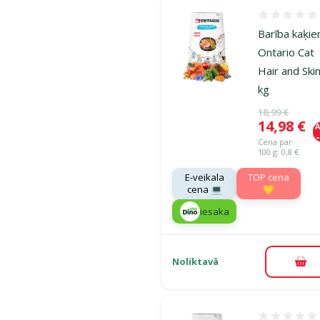
Atsauksmes
Barība kaķie
Ontario Cat
Hair and Skin
kg
Oriģinālā ce
18,99 €
Cena
14,98 €
A
Cena par
100 g: 0,8 €
E-veikala
TOP cena
cena 💻
💛
iesaka
Noliktavā
Pie