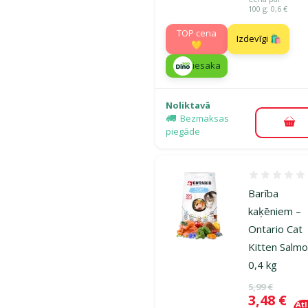
100 g: 0,6 €
TOP cena
Izdevīgi 🛍️
💛
iesaka
Noliktavā
Bezmaksas
Pie
piegāde
Atsauksmes
Barība
kaķēniem –
Ontario Cat
Kitten Salmo
0,4 kg
Oriģinālā ce
5,99 €
Cena
3,48 €
At