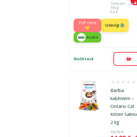
-
Cena par
100 g:
0,9 €
TOP cena
Izdevīgi 🛍️
💛
iesaka
Noliktavā
Pie
Atsauksmes
Barība
kaķēniem –
Ontario Cat
Kitten Salmo
2 kg
Oriģinālā ce
18,99 €