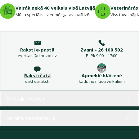
Vairāk nekā 40 veikalu visā Latvijā
Veterinārās 
Mūsu speciālisti vienmēr gatavi palīdzēt.
Viss tava mājdz
Raksti e-pastā
Zvani – 26 100 502
eveikals@dinozoo.lv
P–Pk 9:00 – 17:00
Raksti čatā
Apmeklē klātienē
sākt saraksti
kādu no mūsu veikaliem
Izvēlne kājenē
E-veikala klientiem
Uzņēmuma informācija