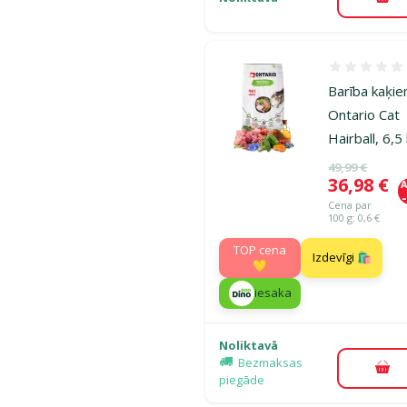
Pie
Atsauksmes
Barība kaķie
Ontario Cat
Hairball, 6,5
Oriģinālā ce
49,99 €
Cena
36,98 €
A
Cena par
100 g: 0,6 €
TOP cena
Izdevīgi 🛍️
💛
iesaka
Noliktavā
Bezmaksas
Pie
piegāde