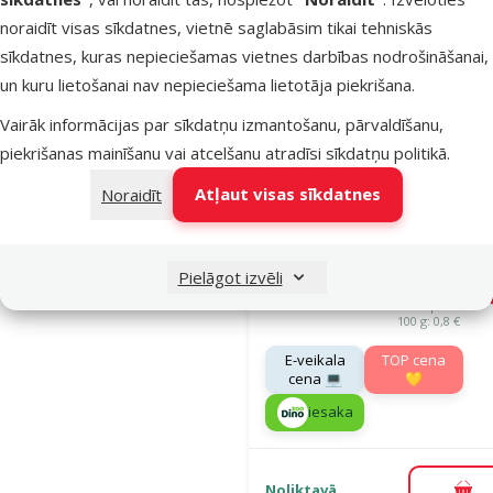
noraidīt visas sīkdatnes, vietnē saglabāsim tikai tehniskās
Noliktavā
sīkdatnes, kuras nepieciešamas vietnes darbības nodrošināšanai,
Pie
un kuru lietošanai nav nepieciešama lietotāja piekrišana.
Vairāk informācijas par sīkdatņu izmantošanu, pārvaldīšanu,
Atsauksmes
piekrišanas mainīšanu vai atcelšanu atradīsi
sīkdatņu politikā
.
Barība kaķie
Atļaut visas sīkdatnes
Noraidīt
Ontario Cat
Hairball, 2 k
Oriģinālā ce
18,99 €
Cena
14,98 €
Pielāgot izvēli
A
Cena par
100 g: 0,8 €
E-veikala
TOP cena
cena 💻
💛
iesaka
Noliktavā