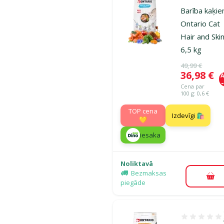
Atsauksmes
Barība kaķie
Ontario Cat
Hair and Skin
6,5 kg
Oriģinālā ce
49,99 €
Cena
36,98 €
A
Cena par
100 g: 0,6 €
TOP cena
Izdevīgi 🛍️
💛
iesaka
Noliktavā
Bezmaksas
Pie
piegāde
Atsauksmes 1