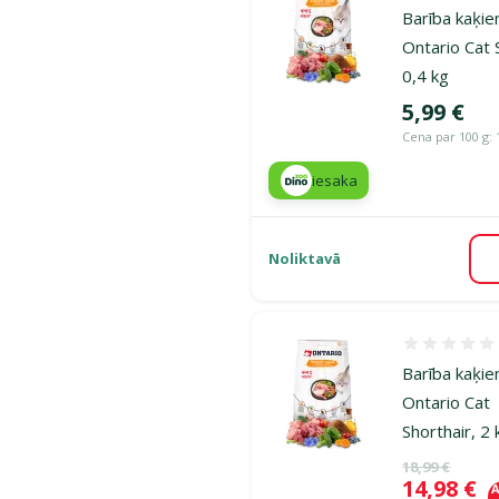
Barība kaķie
Ontario Cat 
0,4 kg
Cena
5,99 €
Cena par 100 g: 
iesaka
Noliktavā
Atsauksmes
Barība kaķie
Ontario Cat
Shorthair, 2 
Oriģinālā ce
18,99 €
Cena
14,98 €
A