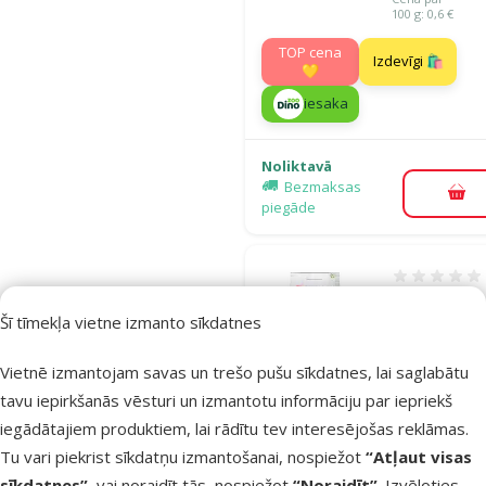
100 g: 0,6 €
TOP cena
Izdevīgi 🛍️
💛
iesaka
Noliktavā
Bezmaksas
Pie
piegāde
Atsauksmes
Barība kaķie
Šī tīmekļa vietne izmanto sīkdatnes
Ontario Cat
Hairball, 0,4
Vietnē izmantojam savas un trešo pušu sīkdatnes, lai saglabātu
Cena
5,99 €
tavu iepirkšanās vēsturi un izmantotu informāciju par iepriekš
Cena par 100 g: 
iegādātajiem produktiem, lai rādītu tev interesējošas reklāmas.
Tu vari piekrist sīkdatņu izmantošanai, nospiežot
“Atļaut visas
iesaka
sīkdatnes”
, vai noraidīt tās, nospiežot
“Noraidīt”
. Izvēloties