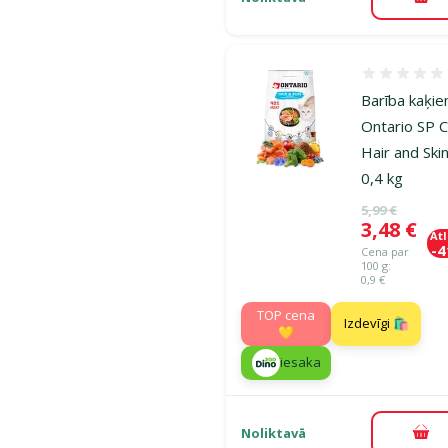
Pie
Atsauksmes
Barība kaķie
Ontario SP 
Hair and Skin
0,4 kg
Oriģinālā ce
5,99 €
Cena
3,48 €
At
-
Cena par
100 g:
0,9 €
TOP cena
Izdevīgi 🛍️
💛
iesaka
Noliktavā
Pie