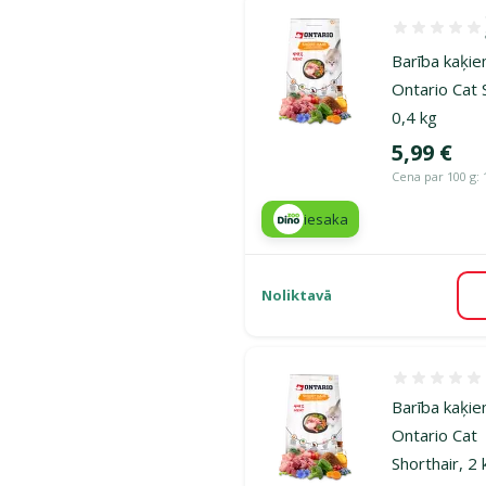
Atsauksmes 1
Barība kaķie
Ontario Cat 
0,4 kg
Cena
5,99 €
Cena par 100 g: 
iesaka
Noliktavā
Atsauksmes
Barība kaķie
Ontario Cat
Shorthair, 2 