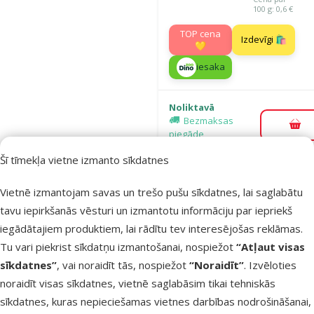
100 g: 0,6 €
TOP cena
Izdevīgi 🛍️
💛
iesaka
Noliktavā
Bezmaksas
Pie
piegāde
Šī tīmekļa vietne izmanto sīkdatnes
Atsauksmes
Vietnē izmantojam savas un trešo pušu sīkdatnes, lai saglabātu
Barība kaķie
tavu iepirkšanās vēsturi un izmantotu informāciju par iepriekš
Ontario Cat
iegādātajiem produktiem, lai rādītu tev interesējošas reklāmas.
Hairball, 0,4
Tu vari piekrist sīkdatņu izmantošanai, nospiežot
“Atļaut visas
Cena
5,99 €
sīkdatnes”
, vai noraidīt tās, nospiežot
“Noraidīt”
. Izvēloties
Cena par 100 g: 
noraidīt visas sīkdatnes, vietnē saglabāsim tikai tehniskās
iesaka
sīkdatnes, kuras nepieciešamas vietnes darbības nodrošināšanai,