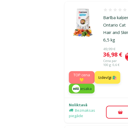
Atsauksmes
Barība kaķie
Ontario Cat
Hair and Skin
6,5 kg
Oriģinālā ce
49,99 €
Cena
36,98 €
A
Cena par
100 g: 0,6 €
TOP cena
Izdevīgi 🛍️
💛
iesaka
Noliktavā
Bezmaksas
Pie
piegāde