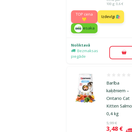
100 g: 0,6 €
TOP cena
Izdevīgi 🛍️
💛
iesaka
Noliktavā
Bezmaksas
Pie
piegāde
Atsauksmes
Barība
kaķēniem –
Ontario Cat
Kitten Salmo
0,4 kg
Oriģinālā ce
5,99 €
Cena
3,48 €
At