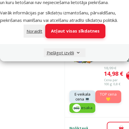
un kuru lietošanai nav nepieciešama lietotāja piekrišana.
Vairāk informācijas par sīkdatņu izmantošanu, pārvaldīšanu,
Noliktavā
Pie
piekrišanas mainīšanu vai atcelšanu atradīsi
sīkdatņu politikā
.
Atļaut visas sīkdatnes
Noraidīt
Atsauksmes
Barība kaķie
Ontario Cat
Pielāgot izvēli
Hairball, 2 k
Oriģinālā ce
18,99 €
Cena
14,98 €
A
Cena par
100 g: 0,8 €
E-veikala
TOP cena
cena 💻
💛
iesaka
Noliktavā