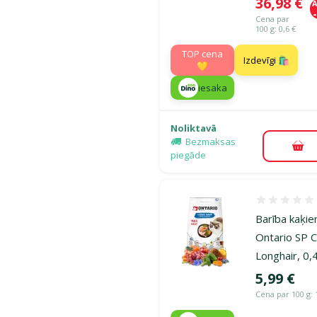
Cena
36,98 €
A
Cena par
100 g: 0,6 €
TOP cena
Izdevīgi 🛍️
💛
iesaka
Noliktavā
Bezmaksas
Pie
piegāde
Atsauksmes
Barība kaķie
Ontario SP 
Longhair, 0,
Cena
5,99 €
Cena par 100 g: 