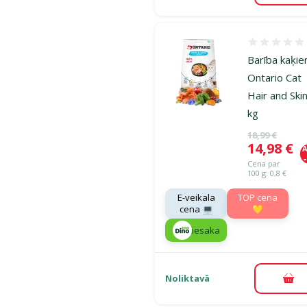
Atsauksmes
Barība kaķie
Ontario Cat
Hair and Skin
kg
Oriģinālā ce
18,99 €
Cena
14,98 €
A
Cena par
100 g: 0,8 €
E-veikala
TOP cena
cena 💻
💛
iesaka
Noliktavā
Pie