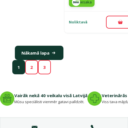
iesaka
Noliktavā
Pie
Nākamā lapa
1
2
3
Vairāk nekā 40 veikalu visā Latvijā
Veterinārās 
Mūsu speciālisti vienmēr gatavi palīdzēt.
Viss tava mājdz