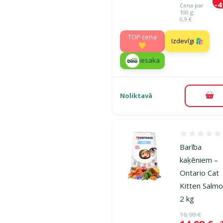
-
Cena par
100 g:
0,9 €
TOP cena
Izdevīgi 🛍️
💛
iesaka
Noliktavā
Pie
Atsauksmes
Barība
kaķēniem –
Ontario Cat
Kitten Salmo
2 kg
Oriģinālā ce
18,99 €