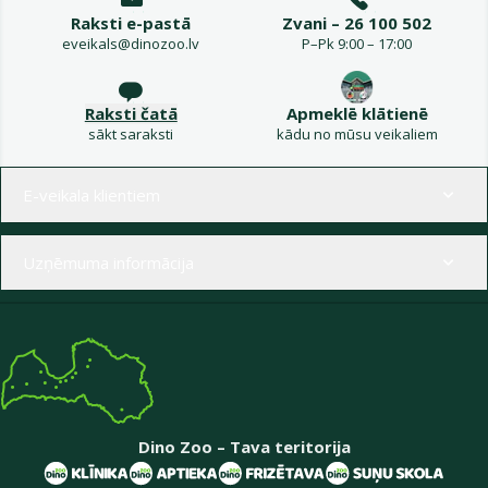
Raksti e-pastā
Zvani – 26 100 502
eveikals@dinozoo.lv
P–Pk 9:00 – 17:00
Raksti čatā
Apmeklē klātienē
sākt saraksti
kādu no mūsu veikaliem
Izvēlne kājenē
E-veikala klientiem
Uzņēmuma informācija
Dino Zoo – Tava teritorija