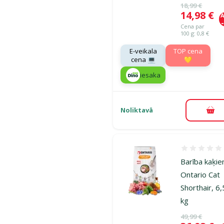
Oriģinālā ce
18,99 €
Cena
14,98 €
A
Cena par
100 g: 0,8 €
E-veikala
TOP cena
cena 💻
💛
iesaka
Noliktavā
Pie
Atsauksmes
Barība kaķie
Ontario Cat
Shorthair, 6,
kg
Oriģinālā ce
49,99 €