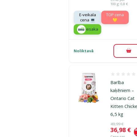
100 g: 0,8 €
E-veikala
TOP cena
cena 💻
💛
iesaka
Noliktavā
Pie
Atsauksmes
Barība
kaķēniem –
Ontario Cat
Kitten Chick
6,5 kg
Oriģinālā ce
49,99 €
Cena
36,98 €
A
Cena par