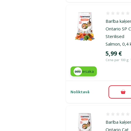
Atsauksmes
Barība kaķie
Ontario SP 
Sterilised
Salmon, 0,4 
Cena
5,99 €
Cena par 100 g: 
iesaka
Noliktavā
Pie
Atsauksmes
Barība kaķie
Ontario Cat