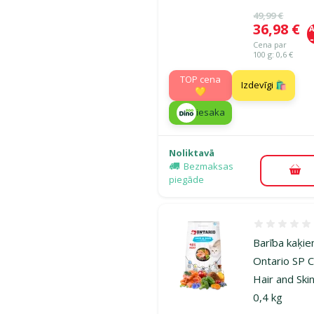
Oriģinālā ce
49,99 €
Cena
36,98 €
A
Cena par
100 g: 0,6 €
TOP cena
Izdevīgi 🛍️
💛
iesaka
Noliktavā
Bezmaksas
Pie
piegāde
Atsauksmes
Barība kaķie
Ontario SP 
Hair and Skin
0,4 kg