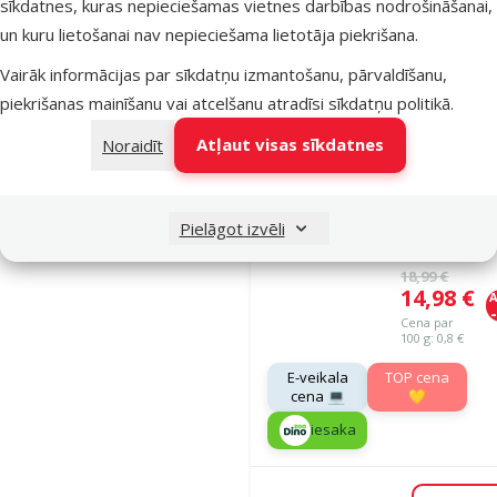
sīkdatnes, kuras nepieciešamas vietnes darbības nodrošināšanai,
un kuru lietošanai nav nepieciešama lietotāja piekrišana.
Noliktavā
Vairāk informācijas par sīkdatņu izmantošanu, pārvaldīšanu,
Pie
piekrišanas mainīšanu vai atcelšanu atradīsi
sīkdatņu politikā
.
Atļaut visas sīkdatnes
Noraidīt
Atsauksmes
Barība kaķie
Ontario Cat
Pielāgot izvēli
Longhair, 2 
Oriģinālā ce
18,99 €
Cena
14,98 €
A
Cena par
100 g: 0,8 €
E-veikala
TOP cena
cena 💻
💛
iesaka