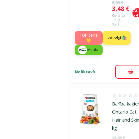
Oriģinālā ce
5,99 €
Cena
3,48 €
At
-
Cena par
100 g:
0,9 €
TOP cena
Izdevīgi 🛍️
💛
iesaka
Noliktavā
Pie
Atsauksmes
Barība kaķie
Ontario Cat
Hair and Skin
kg
Oriģinālā ce
18,99 €