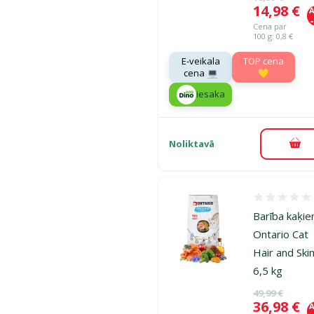
Cena
14,98 €
A
Cena par
100 g: 0,8 €
E-veikala
TOP cena
cena 💻
💛
iesaka
Noliktavā
Pie
Atsauksmes
Barība kaķie
Ontario Cat
Hair and Skin
6,5 kg
Oriģinālā ce
49,99 €
Cena
36,98 €
A