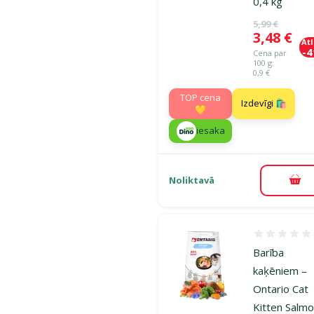
0,4 kg
Oriģinālā ce
5,99 €
Cena
3,48 €
At
-
Cena par
100 g:
0,9 €
TOP cena
Izdevīgi 🛍️
💛
iesaka
Noliktavā
Pie
Atsauksmes
Barība
kaķēniem –
Ontario Cat
Kitten Salmo