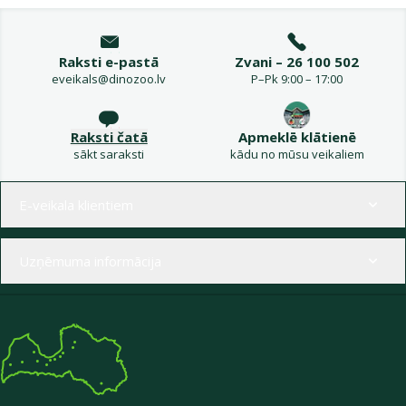
Raksti e-pastā
Zvani – 26 100 502
eveikals@dinozoo.lv
P–Pk 9:00 – 17:00
Raksti čatā
Apmeklē klātienē
sākt saraksti
kādu no mūsu veikaliem
Izvēlne kājenē
E-veikala klientiem
Uzņēmuma informācija