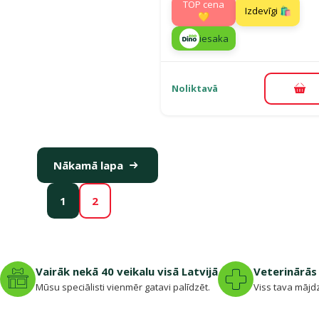
TOP cena
Izdevīgi 🛍️
💛
iesaka
Noliktavā
Pie
Nākamā lapa
1
2
Vairāk nekā 40 veikalu visā Latvijā
Veterinārās 
Mūsu speciālisti vienmēr gatavi palīdzēt.
Viss tava mājdz