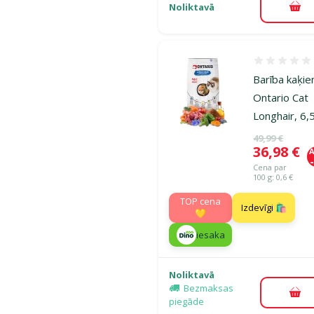
Noliktavā
Pie
Atsauksmes
Barība kaķie
Ontario Cat
Longhair, 6,
Oriģinālā ce
49,99 €
Cena
36,98 €
A
Cena par
100 g: 0,6 €
TOP cena
Izdevīgi 🛍️
💛
iesaka
Noliktavā
Bezmaksas
Pie
piegāde