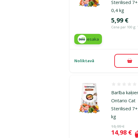
Sterilised 7+
0,4 kg
Cena
5,99 €
Cena par 100 g: 
iesaka
Noliktavā
Pie
Atsauksmes
Barība kaķie
Ontario Cat
Sterilised 7+
kg
Oriģinālā ce
18,99 €
Cena
14,98 €
A