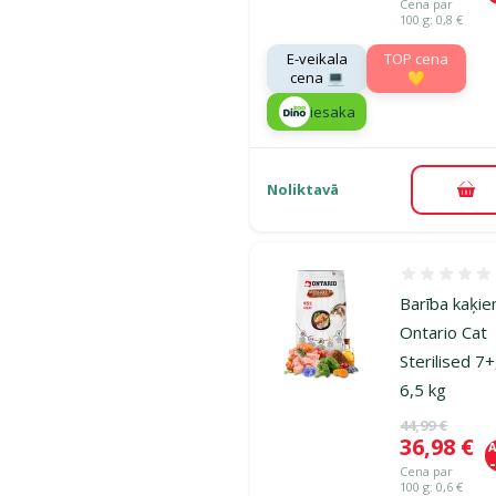
Cena par
100 g: 0,8 €
E-veikala
TOP cena
cena 💻
💛
iesaka
Noliktavā
Pie
Atsauksmes
Barība kaķie
Ontario Cat
Sterilised 7+
6,5 kg
Oriģinālā ce
44,99 €
Cena
36,98 €
A
Cena par
100 g: 0,6 €