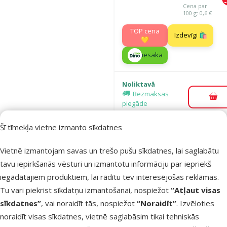
Cena par
100 g: 0,6 €
TOP cena
Izdevīgi 🛍️
💛
iesaka
Noliktavā
Bezmaksas
Pie
piegāde
Šī tīmekļa vietne izmanto sīkdatnes
Atsauksmes
Barība kaķie
Vietnē izmantojam savas un trešo pušu sīkdatnes, lai saglabātu
Ontario SP 
tavu iepirkšanās vēsturi un izmantotu informāciju par iepriekš
Longhair, 0,
iegādātajiem produktiem, lai rādītu tev interesējošas reklāmas.
Cena
5,99 €
Tu vari piekrist sīkdatņu izmantošanai, nospiežot
“Atļaut visas
sīkdatnes”
, vai noraidīt tās, nospiežot
“Noraidīt”
. Izvēloties
Cena par 100 g: 
noraidīt visas sīkdatnes, vietnē saglabāsim tikai tehniskās
iesaka