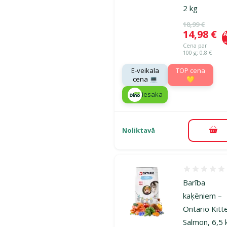
2 kg
Oriģinālā ce
18,99 €
Cena
14,98 €
A
Cena par
100 g: 0,8 €
E-veikala
TOP cena
cena 💻
💛
iesaka
Noliktavā
Pie
Atsauksmes
Barība
kaķēniem –
Ontario Kitt
Salmon, 6,5 