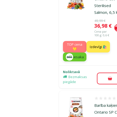
Sterilised
Salmon, 6,5 
Oriģinālā ce
49,99 €
Cena
36,98 €
A
Cena par
100 g: 0,6 €
TOP cena
Izdevīgi 🛍️
💛
iesaka
Noliktavā
Bezmaksas
Pie
piegāde
Atsauksmes
Barība kaķie
Ontario SP 