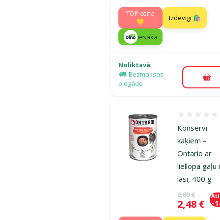
TOP cena
Izdevīgi 🛍️
💛
iesaka
Noliktavā
Bezmaksas
Pie
piegāde
Atsauksmes
Konservi
kaķiem –
Ontario ar
liellopa gaļu
lasi, 400 g
Oriģinālā ce
2,89 €
At
Cena
2,48 €
-