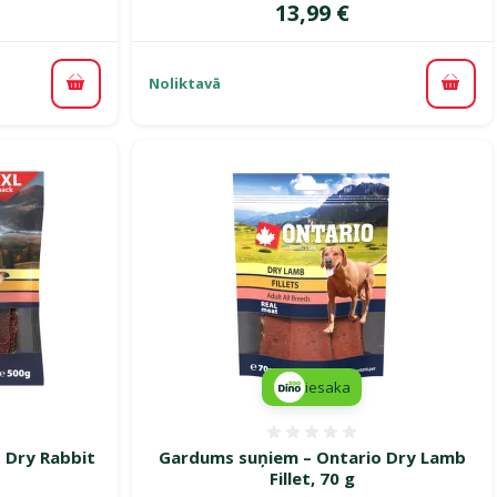
Cena
13,99 €
Noliktavā
Pievienot grozam
Pievi
iesaka
smes 0%
Atsauksmes 0%
 Dry Rabbit
Gardums suņiem – Ontario Dry Lamb
Fillet, 70 g