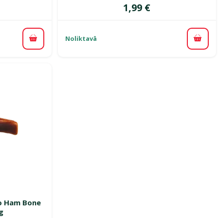
Cena
1,99 €
Noliktavā
Pievienot grozam
Pievi
smes 0%
o Ham Bone
g