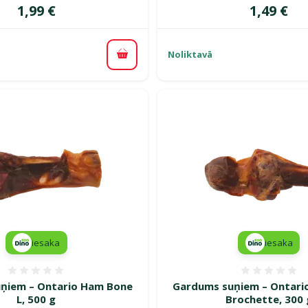
Cena
Cena
1,99 €
1,49 €
Noliktavā
Pievienot grozam
iesaka
iesaka
Atsauksmes 0%
Atsauk
ņiem – Ontario Ham Bone
Gardums suņiem – Ontari
L, 500 g
Brochette, 300 