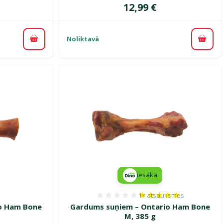
Cena
12,99 €
Noliktavā
Pievienot grozam
Pievi
iesaka
1×
atsauksmes
smes 0%
Atsauksmes 100%, reitin
o Ham Bone
Gardums suņiem – Ontario Ham Bone
M, 385 g