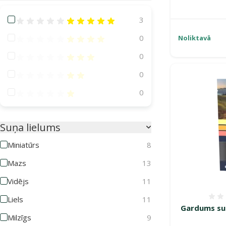
Atsauksmes 100%
3
Atsauksmes 80%
0
Noliktavā
Atsauksmes 60%
0
Atsauksmes 40%
0
Atsauksmes 20%
0
Suņa lielums
Miniatūrs
8
Mazs
13
Vidējs
11
Liels
11
Gardums suņ
Milzīgs
9