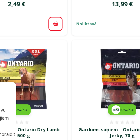
Cena
Cena
2,49 €
13,99 €
Noliktavā
Pievienot grozam
avu
iesaka
iesaka
ajiem
Atsauksmes 0%
Atsauk
ņiem – Ontario Dry Lamb
Gardums suņiem – Ontari
 noraidīt
Fillet, 500 g
Jerky, 70 g