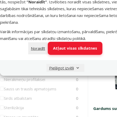
tās, nospiežot
“Noraidīt”
. Izvēloties noraidīt visas sīkdatnes, vi
Iekaisusi āda
0
saglabāsim tikai tehniskās sīkdatnes, kuras nepieciešamas vietne
Imunitātes stiprināšanai
0
darbības nodrošināšanai, un kuru lietošanai nav nepieciešama lieto
Noliktavā
piekrišana.
Jutīga gremošana
0
Vairāk informācijas par sīkdatņu izmantošanu, pārvaldīšanu, piekr
Jutīga āda
0
mainīšanu vai atcelšanu atradīsi
sīkdatņu politikā
.
Jutīgas locītavas
4
Atļaut visas sīkdatnes
Noraidīt
Liekais svars/Aptaukošanās
0
Muskuļiem
0
Pielāgot izvēli
Mutes higiēna
4
Nierakmeņu profilaksei
0
Sauss un trausls apmatojums
0
Sirds atbalstam
0
Sterilizācija
0
Gardums suņ
Stress un imunitāte
0