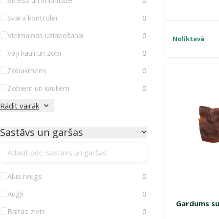
Svara kontrolei
0
Vielmaiņas uzlabošanai
0
Noliktavā
Vāji kauli un zobi
0
Zobakmens
0
Zobiem un kauliem
0
Rādīt vairāk
Sastāvs un garšas
Atlasīt pēc: sastāvs un garšas
Alus raugs
0
Augļi
0
Gardums su
Baltas zivis
0