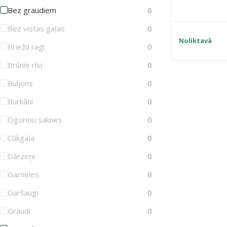
Bez graudiem
6
Bez vistas gaļas
0
Noliktavā
Briežu ragi
0
Brūnie rīsi
0
Buljons
0
Burkāni
0
Cigoriņu saknes
0
Cūkgaļa
0
Dārzeņi
0
Garneles
0
Garšaugi
0
Graudi
0