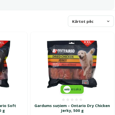
Kārtot pēc
iesaka
smes 0%
Atsauksmes 0%
rio Soft
Gardums suņiem – Ontario Dry Chicken
0 g
Jerky, 500 g