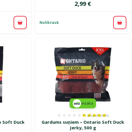
Cena
2,99 €
Noliktavā
Pievienot grozam
Pievi
iesaka
1×
atsauksmes
smes 0%
Atsauksmes 100%, reitin
o Soft Duck
Gardums suņiem – Ontario Soft Duck
Jerky, 500 g