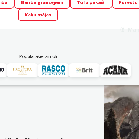
ība
Barība grauzējiem
Tofu pakaiši
Foresto
o Zoo piedāvā lieliskas cenas mīluļu TOP barībām! 🍖
→
Skat
Kaķu mājas
ADA ŪSAIŅI”!
Varbūt tieši Tavs mīlulis būs 2027. gada zvai
Man
Meklēt
als
Akciju piedāvājumi
Veikali
Pakalpojumi
P
39
Populārākie zīmoli
Ontario
vei. Pasūti ērti DinoZoo e-veikalā jau tagad! Bezmaksas piegāde n