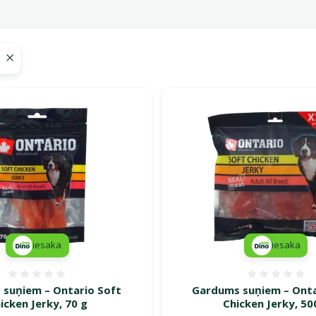
 Ontario
iesaka
iesaka
Atsauksmes 0%
Atsauk
suņiem – Ontario Soft
Gardums suņiem – Onta
icken Jerky, 70 g
Chicken Jerky, 50