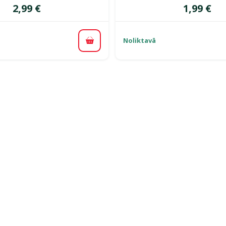
Cena
Cena
2,99 €
1,99 €
Noliktavā
Pievienot grozam