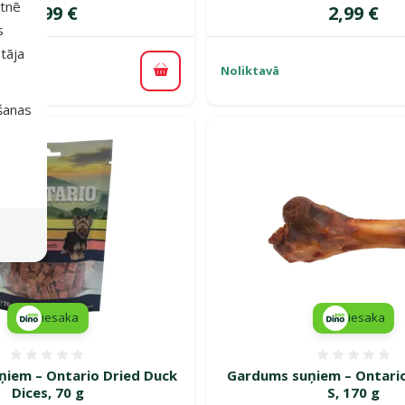
etnē
Cena
Cena
11,99 €
2,99 €
s
tāja
Noliktavā
Pievienot grozam
išanas
iesaka
iesaka
Atsauksmes 0%
Atsauk
iem – Ontario Dried Duck
Gardums suņiem – Ontari
Dices, 70 g
S, 170 g