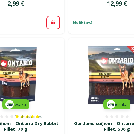
Cena
Cena
2,99 €
12,99 €
Noliktavā
Pievienot grozam
iesaka
iesaka
1×
atsauksmes
Atsauksmes 100%, reitingu skaits: 1
Atsauk
iem – Ontario Dry Rabbit
Gardums suņiem – Ontario
Fillet, 70 g
Fillet, 500 g