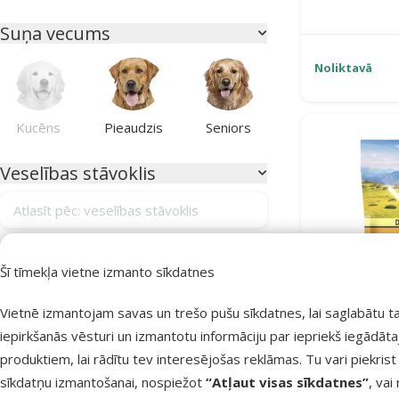
Suņa vecums
Noliktavā
Kucēns
Pieaudzis
Seniors
Veselības stāvoklis
Atlasīt pēc: veselības stāvoklis
Alerģijas
0
Šī tīmekļa vietne izmanto sīkdatnes
Apmatojuma izkrišana
0
Vietnē izmantojam savas un trešo pušu sīkdatnes, lai saglabātu t
Apmatojuma kamoli kuņģī
0
iepirkšanās vēsturi un izmantotu informāciju par iepriekš iegādāt
Bez veselības traucējumiem
14
produktiem, lai rādītu tev interesējošas reklāmas. Tu vari piekrist
Gardums su
Gremošanas sistēmas atbalstam
0
sīkdatņu izmantošanai, nospiežot
“Atļaut visas sīkdatnes”
, vai