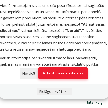
Dodieties uz lapu 1
Dodieties uz lapu 2
Dodieties uz lapu 3
Dodieties uz lapu 4
Dodieties uz lapu 5
Dodieties uz lapu 6
Vietnē izmantojam savas un trešo pušu sīkdatnes, lai saglabātu
Parametriskais filtrs
Atlasītie filtri
Zīmola produkti Ontario
Apakškategorija
tavu iepirkšanās vēsturi un izmantotu informāciju par iepriekš
Preces suņiem
iegādātajiem produktiem, lai rādītu tev interesējošas reklāmas.
Tu vari piekrist sīkdatņu izmantošanai, nospiežot
“Atļaut visas
Preces kaķiem
sīkdatnes”
, vai noraidīt tās, nospiežot
“Noraidīt”
. Izvēloties
noraidīt visas sīkdatnes, vietnē saglabāsim tikai tehniskās
sīkdatnes, kuras nepieciešamas vietnes darbības nodrošināšanai,
Preces grauzējiem
un kuru lietošanai nav nepieciešama lietotāja piekrišana.
Garduma veids
Vairāk informācijas par sīkdatņu izmantošanu, pārvaldīšanu,
Kraukšķīgs
Filtrs
1
piekrišanas mainīšanu vai atcelšanu atradīsi
sīkdatņu politikā
.
Atļaut visas sīkdatnes
Noraidīt
Atsauksmes
Kārtot pēc
Gardums
kaķiem –
Pielāgot izvēli
Ontario Sal
bits, 75 g