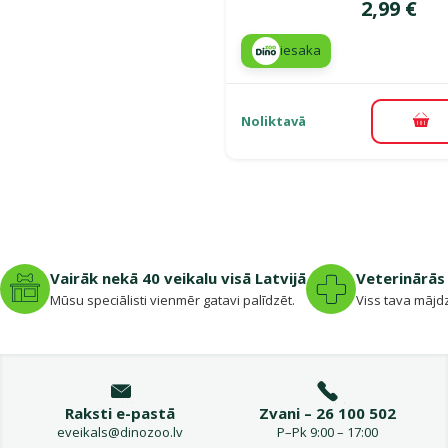
Cena
2,99 €
iesaka
Noliktavā
Pie
Vairāk nekā 40 veikalu visā Latvijā
Veterinārās 
Mūsu speciālisti vienmēr gatavi palīdzēt.
Viss tava mājdz
Raksti e-pastā
Zvani – 26 100 502
eveikals@dinozoo.lv
P–Pk 9:00 – 17:00