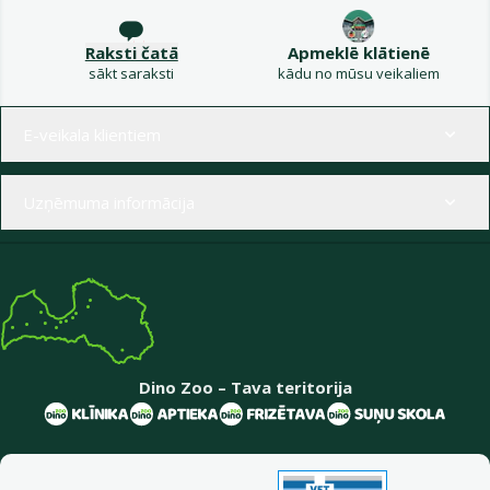
Raksti čatā
Apmeklē klātienē
sākt saraksti
kādu no mūsu veikaliem
Izvēlne kājenē
E-veikala klientiem
Uzņēmuma informācija
Dino Zoo – Tava teritorija