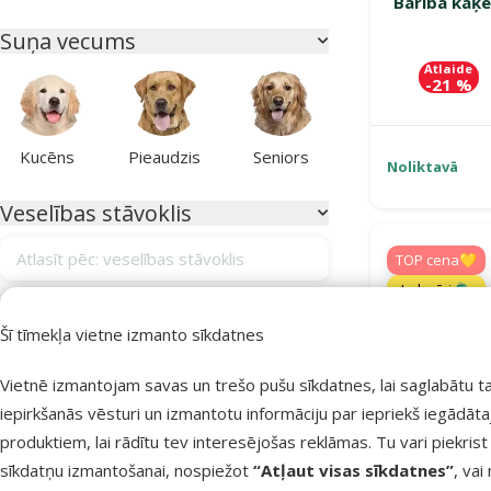
Barība kaķē
Suņa vecums
Atlaide
-21 %
Kucēns
Pieaudzis
Seniors
Noliktavā
Veselības stāvoklis
Atlasīt pēc: veselības stāvoklis
TOP cena💛
Izdevīgi 🛍️
Alerģijas
14
Šī tīmekļa vietne izmanto sīkdatnes
Apmatojuma izkrišana
1
Vietnē izmantojam savas un trešo pušu sīkdatnes, lai saglabātu t
Apmatojuma kamoli kuņģī
13
iepirkšanās vēsturi un izmantotu informāciju par iepriekš iegādāt
Bez veselības traucējumiem
58
produktiem, lai rādītu tev interesējošas reklāmas. Tu vari piekrist
Gremošanas sistēmas atbalstam
33
sīkdatņu izmantošanai, nospiežot
“Atļaut visas sīkdatnes”
, vai