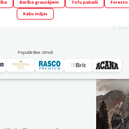
ība
Barība grauzējiem
Tofu pakaiši
Foresto
o Zoo piedāvā lieliskas cenas mīluļu TOP barībām! 🍖
→
Skat
Kaķu mājas
ADA ŪSAIŅI”!
Varbūt tieši Tavs mīlulis būs 2027. gada zvai
Man
Meklēt
als
Akciju piedāvājumi
Veikali
Pakalpojumi
P
39
Populārākie zīmoli
Ontario
vei. Pasūti ērti DinoZoo e-veikalā jau tagad! Bezmaksas piegāde n