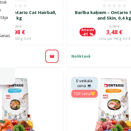
etnē
Atsauksmes 0%
Atsauk
s
em – Ontario Cat Hairball,
Barība kaķiem – Ontario 
tāja
6,5 kg
and Skin, 0,4 k
Oriģinālā cena
Oriģinālā c
49,99 €
5,99 €
Atlaide
Cena
Cena
36,98 €
3,48 €
-41 %
išanas
Cena par 100 g: 0,6 €
Cena par 100 g: 0,9 €
Noliktavā
Pievienot grozam
piegāde
E-veikala
cena 💻
TOP cena💛