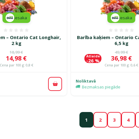
iesaka
iesaka
Atsauksmes 0%
Atsauk
em – Ontario Cat Longhair,
Barība kaķiem – Ontario C
2 kg
6,5 kg
Oriģinālā cena
Oriģinālā c
18,99 €
49,99 €
Atlaide
Cena
Cena
14,98 €
36,98 €
-26 %
Cena par 100 g: 0,8 €
Cena par 100 g: 0,6 €
Noliktavā
Pievienot grozam
Bezmaksas piegāde
1
2
3
4