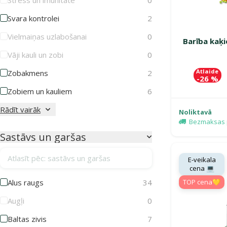
Svara kontrolei
2
Vielmaiņas uzlabošanai
0
Barība kaķi
Vāji kauli un zobi
0
Atlaide
Zobakmens
2
-26 %
Zobiem un kauliem
6
Rādīt vairāk
Noliktavā
Bezmaksas 
Sastāvs un garšas
Atlasīt pēc: sastāvs un garšas
E-veikala
cena 💻
Alus raugs
34
TOP cena💛
Augļi
0
Baltas zivis
7