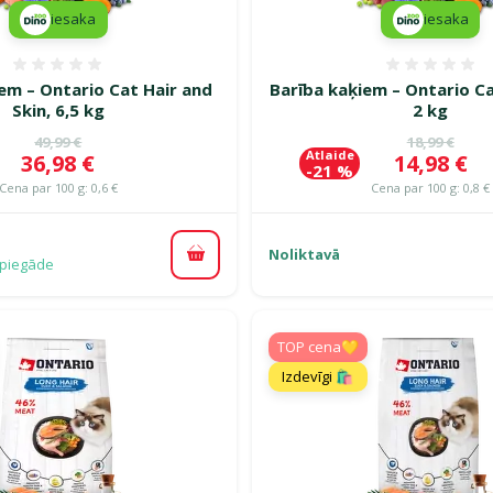
iesaka
iesaka
Atsauksmes 0%
Atsauk
em – Ontario Cat Hair and
Barība kaķiem – Ontario Ca
Skin, 6,5 kg
2 kg
Oriģinālā cena
Oriģinālā c
49,99 €
18,99 €
Atlaide
Cena
Cena
36,98 €
14,98 €
-21 %
Cena par 100 g: 0,6 €
Cena par 100 g: 0,8 €
Noliktavā
Pievienot grozam
piegāde
TOP cena💛
Izdevīgi 🛍️