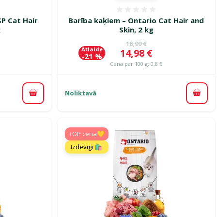
smes 0%
Atsauksmes 0%
SP Cat Hair
Barība kaķiem – Ontario Cat Hair and
g
Skin, 2 kg
ena
Oriģinālā cena
18,99 €
Atlaide
Cena
14,98 €
-21 %
Cena par 100 g: 0,8 €
Noliktavā
Pievienot grozam
Pievi
TOP cena💛
Izdevīgi 🛍️