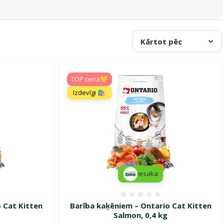
Kārtot pēc
TOP cena💛
Izdevīgi 🛍️
iesaka
smes 0%
Atsauksmes 0%
 Cat Kitten
Barība kaķēniem – Ontario Cat Kitten
Salmon, 0,4 kg