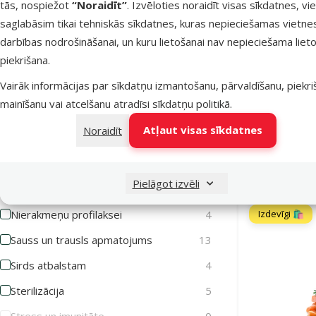
tās, nospiežot
“Noraidīt”
. Izvēloties noraidīt visas sīkdatnes, vi
Iekaisusi āda
1
saglabāsim tikai tehniskās sīkdatnes, kuras nepieciešamas vietne
Barība kaķi
Imunitātes stiprināšanai
8
darbības nodrošināšanai, un kuru lietošanai nav nepieciešama lieto
piekrišana.
Jutīga gremošana
16
Atlaide
-26 %
Vairāk informācijas par sīkdatņu izmantošanu, pārvaldīšanu, piekr
Jutīga āda
17
mainīšanu vai atcelšanu atradīsi
sīkdatņu politikā
.
Jutīgas locītavas
2
Noliktavā
Atļaut visas sīkdatnes
Noraidīt
Liekais svars/Aptaukošanās
2
Bezmaksas 
Muskuļiem
0
Pielāgot izvēli
Mutes higiēna
0
TOP cena💛
Izdevīgi 🛍️
Nierakmeņu profilaksei
4
Sauss un trausls apmatojums
13
Sirds atbalstam
4
Sterilizācija
5
Stress un imunitāte
0