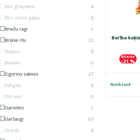
Bez graudiem
0
Bez vistas gaļas
0
Briežu ragi
1
Barība kaķi
Brūnie rīsi
23
Buljons
0
Atlaide
-21 %
Burkāni
0
Cigoriņu saknes
27
Noliktavā
Cūkgaļa
0
Dārzeņi
0
Garneles
1
Garšaugi
63
Graudi
0