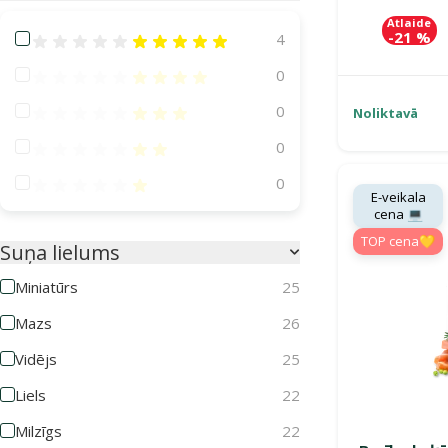
Atlaide
-21 %
Atsauksmes 100%
4
Atsauksmes 80%
0
Atsauksmes 60%
0
Noliktavā
Atsauksmes 40%
0
Atsauksmes 20%
0
E-veikala
cena 💻
TOP cena💛
Suņa lielums
Miniatūrs
25
Mazs
26
Vidējs
25
Liels
22
Milzīgs
22