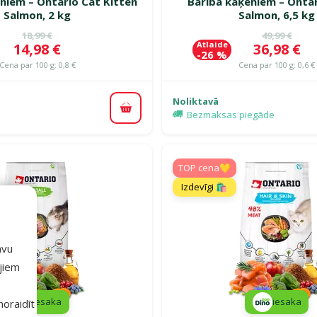
niem – Ontario Cat Kitten
Barība kaķēniem – Ontar
Salmon, 2 kg
Salmon, 6,5 kg
Oriģinālā cena
Oriģinālā c
18,99 €
49,99 €
Atlaide
Cena
Cena
14,98 €
36,98 €
-26 %
Cena par 100 g: 0,8 €
Cena par 100 g: 0,6 €
Noliktavā
Pievienot grozam
Bezmaksas piegāde
TOP cena💛
Izdevīgi 🛍️
avu
ajiem
iesaka
iesaka
 noraidīt