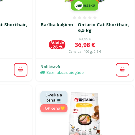
iesaka
smes 0%
Atsauksmes 0%
t Shorthair,
Barība kaķiem – Ontario Cat Shorthair,
6,5 kg
ena
Oriģinālā cena
49,99 €
Atlaide
Cena
36,98 €
-26 %
Cena par 100 g: 0,6 €
Noliktavā
Pievienot grozam
Pievi
Bezmaksas piegāde
E-veikala
cena 💻
TOP cena💛