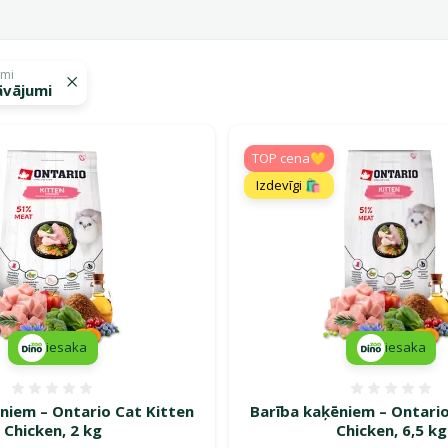
umi
āvājumi
 Ontario
TOP cena💛
Izdevīgi 🛍️
iesaka
iesaka
Atsauksmes 0%
Atsauk
niem – Ontario Cat Kitten
Barība kaķēniem – Ontario
Chicken, 2 kg
Chicken, 6,5 kg