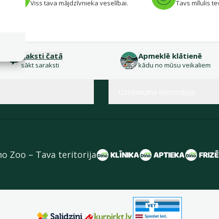
.
Viss tava mājdzīvnieka veselībai.
Tavs mīlulis te
Raksti čatā
Apmeklē klātienē
sākt saraksti
kādu no mūsu veikaliem
Uzņēmuma informācija
no Zoo – Tava teritorija