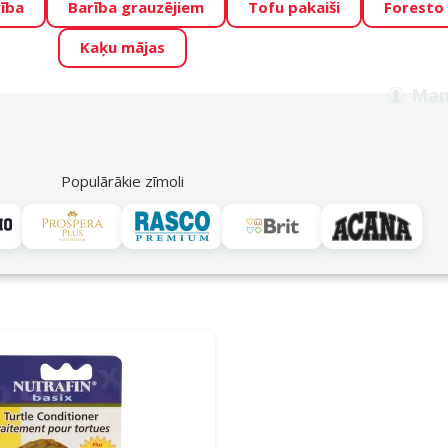
ība
Barība grauzējiem
Tofu pakaiši
Foresto
o Zoo piedāvā lieliskas cenas mīluļu TOP barībām! 🍖
→
Skat
Kaķu mājas
ADA ŪSAIŅI”!
Varbūt tieši Tavs mīlulis būs 2027. gada zvai
Man
Meklēt
als
Akciju piedāvājumi
Veikali
Pakalpojumi
P
39
Populārākie zīmoli
Nutrafin
Nutrafin