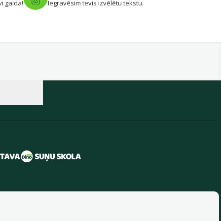
vi gaida!
Iegravēsim tevis izvēlētu tekstu.