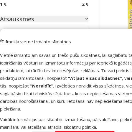
1 €
2 €
Atsauksmes
Atsauksmes 100%
0
Šī tīmekļa vietne izmanto sīkdatnes
Atsauksmes 80%
0
Kalcija blok
Atsauksmes 60%
0
Basix, Turt
Vietnē izmantojam savas un trešo pušu sīkdatnes, lai saglabātu t
iepirkšanās vēsturi un izmantotu informāciju par iepriekš iegādāt
Atsauksmes 40%
0
produktiem, lai rādītu tev interesējošas reklāmas. Tu vari piekrist
Atsauksmes 20%
0
sīkdatņu izmantošanai, nospiežot
“Atļaut visas sīkdatnes”
, vai
Noliktavā
tās, nospiežot
“Noraidīt”
. Izvēloties noraidīt visas sīkdatnes, vi
saglabāsim tikai tehniskās sīkdatnes, kuras nepieciešamas vietne
darbības nodrošināšanai, un kuru lietošanai nav nepieciešama lieto
piekrišana.
Vairāk informācijas par sīkdatņu izmantošanu, pārvaldīšanu, piekr
mainīšanu vai atcelšanu atradīsi
sīkdatņu politikā
.
Vairāk nekā 40 veikalu visā Latvi