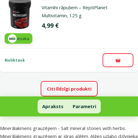
Atsauksmes 0%
Vitamīni rāpuļiem – ReptiPlanet
Multivitamin, 125 g
Cena
4,99 €
iesaka
Noliktavā
Pievieno
Citi līdzīgi produkti
Minerālakmens grauzējiem - Salt mineral stones with herbs, 95 g
Apraksts
Parametri
Uz lapas sākumu
superzoo.product.detail.content
Minerālakmens grauzējiem - Salt mineral stones with herbs.
Minerālakmens grauzējiem ar jūras aļģēm. Aļģes uzlabo dzīvnieka