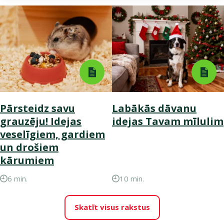
Pārsteidz savu
Labākās dāvanu
grauzēju! Idejas
idejas Tavam mīlulim
veselīgiem, gardiem
un drošiem
kārumiem
6 min.
10 min.
Skatīt visus rakstus