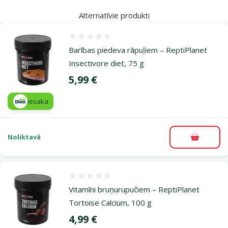
Alternatīvie produkti
Atsauksmes 0%
Bar­ības piedeva rāpuļiem – ReptiPlanet
Insectivore diet, 75 g
Cena
5,99 €
iesaka
Noliktavā
Pievieno
Atsauksmes 0%
Vitamīni bruņurupučiem – ReptiPlanet
Tortoise Calcium, 100 g
Cena
4,99 €