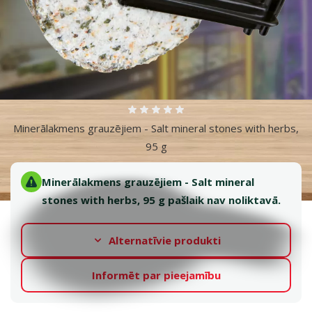
Atsauksmes 0%
Minerālakmens grauzējiem - Salt mineral stones with herbs,
95 g
Minerālakmens grauzējiem - Salt mineral
stones with herbs, 95 g pašlaik nav noliktavā.
Alternatīvie produkti
Informēt par pieejamību