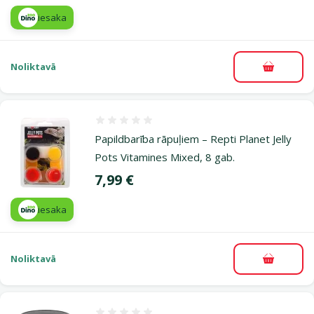
iesaka
Noliktavā
Pievieno
Atsauksmes 0%
Papildbarība rāpuļiem – Repti Planet Jelly
Pots Vitamines Mixed, 8 gab.
Cena
7,99 €
iesaka
Noliktavā
Pievieno