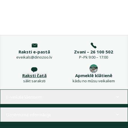
Raksti e-pastā
Zvani – 26 100 502
eveikals@dinozoo.lv
P–Pk 9:00 – 17:00
Raksti čatā
Apmeklē klātienē
sākt saraksti
kādu no mūsu veikaliem
Izvēlne kājenē
E-veikala klientiem
Uzņēmuma informācija