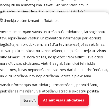
labsajūtu un apmatojuma izskatu. Ar minerālvielām un
mikroelementiem. Iespējams viegli nostiprināt būrī.
Šī tīmekļa vietne izmanto sīkdatnes
Parametri
Sastāvs un garšas
Dārzeņi, Minerālvielas
Vietnē izmantojam savas un trešo pušu sīkdatnes, lai saglabātu
Produkta svars
95 g
tavu iepirkšanās vēsturi un izmantotu informāciju par iepriekš
Zīmols
TRIXIE
iegādātajiem produktiem, lai rādītu tev interesējošas reklāmas.
Numurs katalogā
81301
Tu vari piekrist sīkdatņu izmantošanai, nospiežot
“Atļaut visas
EAN
4011905600727
sīkdatnes”
, vai noraidīt tās, nospiežot
“Noraidīt”
. Izvēloties
noraidīt visas sīkdatnes, vietnē saglabāsim tikai tehniskās
sīkdatnes, kuras nepieciešamas vietnes darbības nodrošināšanai,
un kuru lietošanai nav nepieciešama lietotāja piekrišana.
Vairāk informācijas par sīkdatņu izmantošanu, pārvaldīšanu,
piekrišanas mainīšanu vai atcelšanu atradīsi
sīkdatņu politikā
.
Atļaut visas sīkdatnes
Noraidīt