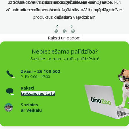
uzticamu izvēli mājdzīvnieku īpašniekiem visā pasaulē, kuri
funkcionālus risinājumus gan dzīvniekiem, gan to
piedāvāto preču klāstu.
vēlas saviem mīluļiem nodrošināt vislabāko aprūpi un dzīves
saimniekiem, nodrošinot augstu kvalitāti un pielāgotus
produktus dažādām vajadzībām.
kvalitāti.
Iepriekšējā lapa
Nākamā lapa
Dodieties uz lapu 1
Dodieties uz lapu 2
Dodieties uz lapu 3
Raksti un padomi
Nepieciešama palīdzība?
Sazinies ar mums, mēs palīdzēsim!
Zvani – 26 100 502
P–Pk 9:00 – 17:00
Raksti
tiešsaistes čatā
Sazinies
ar veikalu