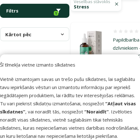
Veselības stāvoklis
Stress
Filtrs
1
Atsauksmes
Kārtot pēc
Papildbarība
dzīvniekiem 
Cure Point,
PET 5 % Oil
Šī tīmekļa vietne izmanto sīkdatnes
Without
Vietnē izmantojam savas un trešo pušu sīkdatnes, lai saglabātu
Flavoring, 1
tavu iepirkšanās vēsturi un izmantotu informāciju par iepriekš
Oriģinālā ce
25 €
A
Cena
iegādātajiem produktiem, lai rādītu tev interesējošas reklāmas.
14,98 €
Tu vari piekrist sīkdatņu izmantošanai, nospiežot
“Atļaut visas
sīkdatnes”
, vai noraidīt tās, nospiežot
“Noraidīt”
. Izvēloties
Noliktavā
Pie
noraidīt visas sīkdatnes, vietnē saglabāsim tikai tehniskās
sīkdatnes, kuras nepieciešamas vietnes darbības nodrošināšanai,
un kuru lietošanai nav nepieciešama lietotāja piekrišana.