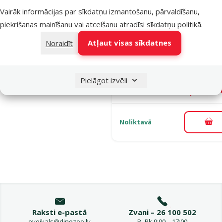
Atsauksmes
Vairāk informācijas par sīkdatņu izmantošanu, pārvaldīšanu,
Papildbarība
piekrišanas mainīšanu vai atcelšanu atradīsi
sīkdatņu politikā
.
dzīvniekiem 
Cure Point,
Atļaut visas sīkdatnes
Noraidīt
PET 5 % Oil
Tuna, 10 ml
Pielāgot izvēli
Oriģinālā ce
25 €
A
Cena
14,98 €
Noliktavā
Pie
Raksti e-pastā
Zvani – 26 100 502
eveikals@dinozoo.lv
P–Pk 9:00 – 17:00