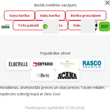
Biežāk meklētie vaicājumi
Aiz
Visu mēnesi Dino Zoo piedāvā lieliskas cenas mīluļu TOP
barībām! 🍖
→
Skatīt piedāvājumu!
Suņu barība
Kaķu barība
Barība grauzējiem
Tofu pakaiši
Foresto
Kaķu mājas
Fotokonkurss “GADA ŪSAIŅI”!
Varbūt tieši Tavs mīlulis
Mans
Mans
konts
Atbalsts
grozs
me
būs 2027. gada zvaigzne
→
Piedalīties
Mek
🔥 Akciju piedāvājumi
Populārākie zīmoli
Vasara turpinās – atlaides katrai gaumei!
Rotaļlietas, atvēsinošās preces un citas preces Tavam mīlulim.
Iepērcies izdevīgi kopā ar Dino Zoo!
Piedāvājums spēkā līdz 27.08.2026.