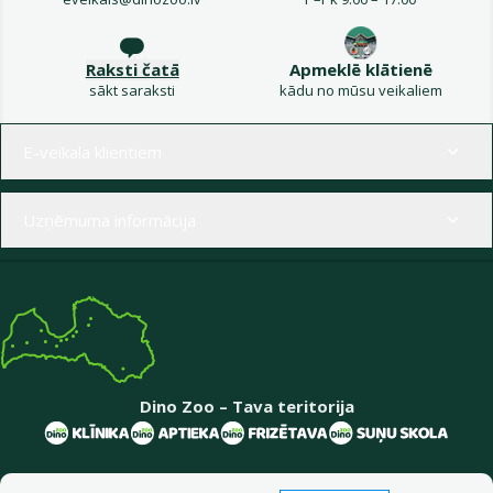
Raksti čatā
Apmeklē klātienē
sākt saraksti
kādu no mūsu veikaliem
Izvēlne kājenē
E-veikala klientiem
Uzņēmuma informācija
Dino Zoo – Tava teritorija