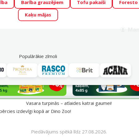
ība
Barība grauzējiem
Tofu pakaiši
Foresto
o Zoo piedāvā lieliskas cenas mīluļu TOP barībām! 🍖
→
Skat
Kaķu mājas
ADA ŪSAIŅI”!
Varbūt tieši Tavs mīlulis būs 2027. gada zvai
Man
Meklēt
als
Akciju piedāvājumi
Veikali
Pakalpojumi
P
39
Populārākie zīmoli
aumei!
Vasara turpinās – atlaides katrai gaumei!
pērcies izdevīgi kopā ar Dino Zoo!
Piedāvājums spēkā līdz 27.08.2026.