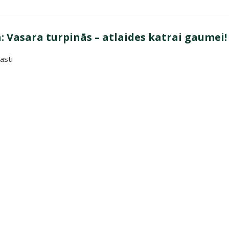
 Vasara turpinās – atlaides katrai gaumei!
asti
a turpinās – atlaides katrai gaumei!"