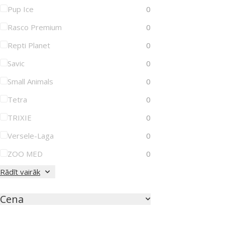
Pup Ice
0
Rasco Premium
0
Repti Planet
0
Savic
0
Small Animals
0
Tetra
0
TRIXIE
0
Versele-Laga
0
ZOO MED
0
Rādīt vairāk
Cena