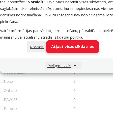
tās, nospiežot
“Noraidīt”
. Izvēloties noraidīt visas sīkdatnes, vi
saglabāsim tikai tehniskās sīkdatnes, kuras nepieciešamas vietne
Lets Play
0
darbības nodrošināšanai, un kuru lietošanai nav nepieciešama lieto
Magic Cat
0
piekrišana.
Magic Litter
0
Vairāk informācijas par sīkdatņu izmantošanu, pārvaldīšanu, piekr
Marina
0
mainīšanu vai atcelšanu atradīsi
sīkdatņu politikā
.
MISOKO
0
Atļaut visas sīkdatnes
Noraidīt
MPS2
0
Mr. Dental
0
Pielāgot izvēli
Nature Land
0
Noba
0
Ontario
0
PAWISE
0
Popote
0