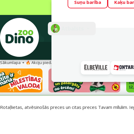
Suņu barība
Kaķu bar
Visu mēnesi Din
Fotokonkurss “G
Atbalsts
E-veik
Sākumlapa
🔥 Akciju piedāvājumi
Vasara turpinās – atlaides katrai g
Rotaļlietas, atvēsinošās preces un citas preces Tavam mīlulim. Ie