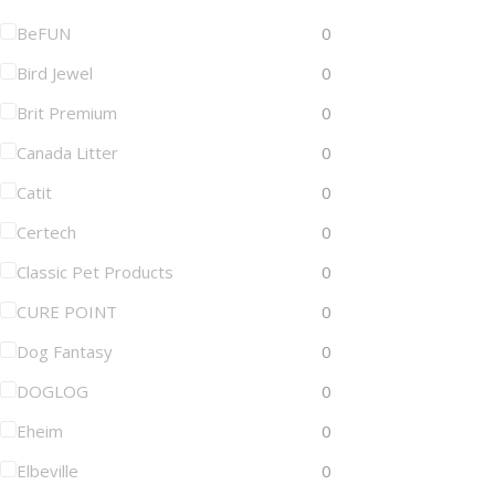
BeFUN
0
Bird Jewel
0
Brit Premium
0
Canada Litter
0
Catit
0
Certech
0
Classic Pet Products
0
CURE POINT
0
Dog Fantasy
0
DOGLOG
0
Eheim
0
Elbeville
0