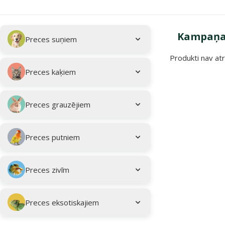
Apakškategorija
Atlasītie filtri
Kampaņa:
Preces suņiem
Produkti nav atr
Kampaņa: "Vasar
Preces kaķiem
Preces grauzējiem
Preces putniem
Preces zivīm
Preces eksotiskajiem