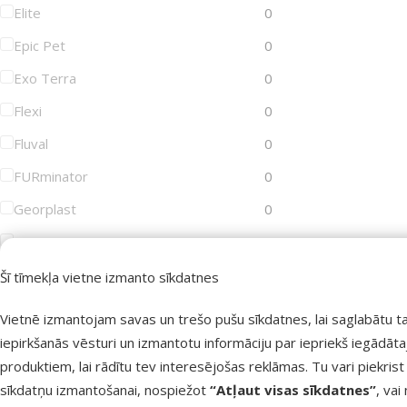
Elite
0
Epic Pet
0
Exo Terra
0
Flexi
0
Fluval
0
FURminator
0
Georplast
0
GimDog
0
Groom Professional
0
Šī tīmekļa vietne izmanto sīkdatnes
Joy&Toy
0
Vietnē izmantojam savas un trešo pušu sīkdatnes, lai saglabātu t
Juwel
0
iepirkšanās vēsturi un izmantotu informāciju par iepriekš iegādāt
produktiem, lai rādītu tev interesējošas reklāmas. Tu vari piekrist
KAY
0
sīkdatņu izmantošanai, nospiežot
“Atļaut visas sīkdatnes”
, vai
KONG
0