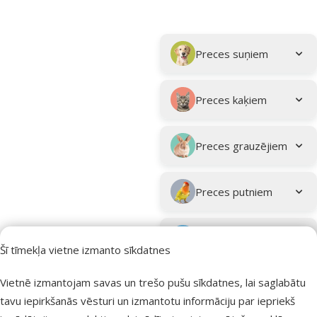
Parametriskais filtrs
Atlasītie filtri
Kampaņa: "Vasara turpinās – atlaides katrai gaumei!"
Apakškategorija
Preces suņiem
Preces kaķiem
Preces grauzējiem
Preces putniem
Preces zivīm
Šī tīmekļa vietne izmanto sīkdatnes
Preces
Vietnē izmantojam savas un trešo pušu sīkdatnes, lai saglabātu
eksotiskajiem
tavu iepirkšanās vēsturi un izmantotu informāciju par iepriekš