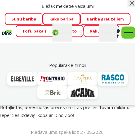
Biežāk meklētie vaicājumi
Aiz
Visu mēnesi Dino Zoo piedāvā lieliskas cenas mīluļu TOP
barībām! 🍖
→
Skatīt piedāvājumu!
Suņu barība
Kaķu barība
Barība grauzējiem
Tofu pakaiši
Foresto
Kaķu mājas
Fotokonkurss “GADA ŪSAIŅI”!
Varbūt tieši Tavs mīlulis
Mans
Mans
konts
Atbalsts
grozs
me
būs 2027. gada zvaigzne
→
Piedalīties
Mek
🔥 Akciju piedāvājumi
Populārākie zīmoli
Vasara turpinās – atlaides katrai gaumei!
Rotaļlietas, atvēsinošās preces un citas preces Tavam mīlulim.
Iepērcies izdevīgi kopā ar Dino Zoo!
Piedāvājums spēkā līdz 27.08.2026.