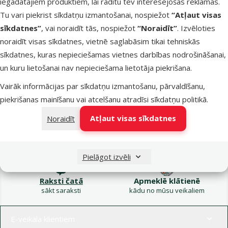
iegādātajiem produktiem, lai rādītu tev interesējošas reklāmas.
Kampaņa: Vasara
Tu vari piekrist sīkdatņu izmantošanai, nospiežot
“Atļaut visas
turpinās – atlaides katrai
Filtrs
sīkdatnes”
, vai noraidīt tās, nospiežot
“Noraidīt”
. Izvēloties
gaumei!
noraidīt visas sīkdatnes, vietnē saglabāsim tikai tehniskās
Produkti nav atrasti
sīkdatnes, kuras nepieciešamas vietnes darbības nodrošināšanai,
Kārtot pēc
un kuru lietošanai nav nepieciešama lietotāja piekrišana.
Vairāk informācijas par sīkdatņu izmantošanu, pārvaldīšanu,
piekrišanas mainīšanu vai atcelšanu atradīsi
sīkdatņu politikā
.
Atļaut visas sīkdatnes
Noraidīt
Raksti e-pastā
Zvani – 26 100 502
eveikals@dinozoo.lv
P–Pk 9:00 – 17:00
Pielāgot izvēli
Raksti čatā
Apmeklē klātienē
sākt saraksti
kādu no mūsu veikaliem
Izvēlne kājenē
E-veikala klientiem