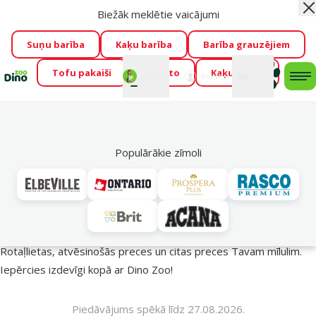
Biežāk meklētie vaicājumi
Aiz
Visu mēnesi Dino Zoo piedāvā lieliskas cenas mīluļu TOP
barībām! 🍖
→
Skatīt piedāvājumu!
Suņu barība
Kaķu barība
Barība grauzējiem
Tofu pakaiši
Foresto
Kaķu mājas
Fotokonkurss “GADA ŪSAIŅI”!
Varbūt tieši Tavs mīlulis
Mans
Mans
konts
Atbalsts
grozs
me
būs 2027. gada zvaigzne
→
Piedalīties
Mek
🔥 Akciju piedāvājumi
Populārākie zīmoli
Vasara turpinās – atlaides katrai gaumei!
Rotaļlietas, atvēsinošās preces un citas preces Tavam mīlulim.
Iepērcies izdevīgi kopā ar Dino Zoo!
Piedāvājums spēkā līdz 27.08.2026.