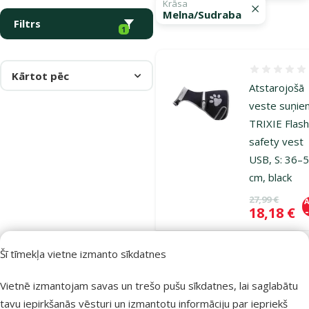
Krāsa
Melna/Sudraba
Filtrs
1
Atsauksmes
Kārtot pēc
Atstarojošā
veste suņie
TRIXIE Flas
safety vest
USB, S: 36–
cm, black
Oriģinālā ce
27,99 €
A
Cena
18,18 €
Šī tīmekļa vietne izmanto sīkdatnes
Noliktavā
Pie
Vietnē izmantojam savas un trešo pušu sīkdatnes, lai saglabātu
tavu iepirkšanās vēsturi un izmantotu informāciju par iepriekš