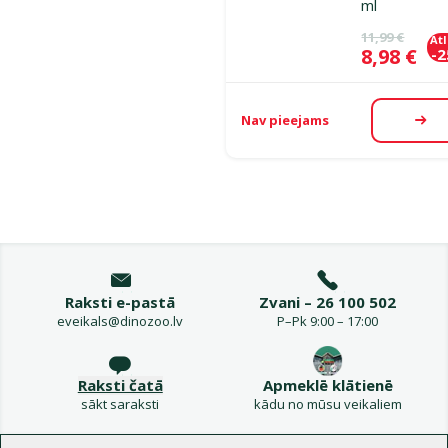
ml
Oriģinālā ce
11,99 €
At
Cena
8,98 €
-
Nav pieejams
Aps
Raksti e-pastā
Zvani – 26 100 502
eveikals@dinozoo.lv
P–Pk 9:00 – 17:00
Raksti čatā
Apmeklē klātienē
sākt saraksti
kādu no mūsu veikaliem
Izvēlne kājenē