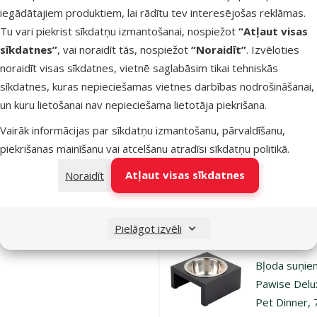
Atsauksmes
iegādātajiem produktiem, lai rādītu tev interesējošas reklāmas.
Atstarojoša
Tu vari piekrist sīkdatņu izmantošanai, nospiežot
“Atļaut visas
veste suņie
sīkdatnes”
, vai noraidīt tās, nospiežot
“Noraidīt”
. Izvēloties
TRIXIE Flas
noraidīt visas sīkdatnes, vietnē saglabāsim tikai tehniskās
safety vest
sīkdatnes, kuras nepieciešamas vietnes darbības nodrošināšanai,
USB, M: 42–
un kuru lietošanai nav nepieciešama lietotāja piekrišana.
cm, black
Vairāk informācijas par sīkdatņu izmantošanu, pārvaldīšanu,
Oriģinālā ce
29,99 €
A
Cena
19,48 €
piekrišanas mainīšanu vai atcelšanu atradīsi
sīkdatņu politikā
.
Atļaut visas sīkdatnes
Noraidīt
Nav pieejams
Aps
Pielāgot izvēli
Atsauksmes
Bļoda suņie
Pawise Delu
Pet Dinner,