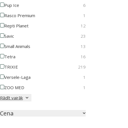
Pup Ice
6
Rasco Premium
1
Repti Planet
12
Savic
23
Small Animals
13
Tetra
16
TRIXIE
219
Versele-Laga
1
ZOO MED
1
Rādīt vairāk
Cena