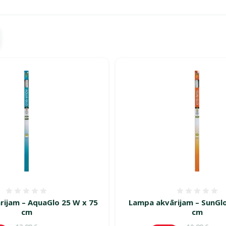
a turpinās – atlaides katrai gaumei!"
Atsauksmes 0%
Atsauk
rijam – AquaGlo 25 W x 75
Lampa akvārijam – SunGlo
cm
cm
Oriģinālā cena
Oriģinālā c