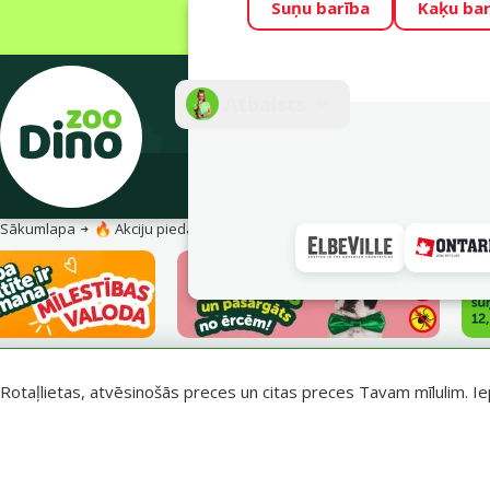
Suņu barība
Kaķu bar
Visu mēnesi Din
Fotokonkurss “G
Atbalsts
E-veik
Sākumlapa
🔥 Akciju piedāvājumi
Vasara turpinās – atlaides katrai g
Rotaļlietas, atvēsinošās preces un citas preces Tavam mīlulim. Ie