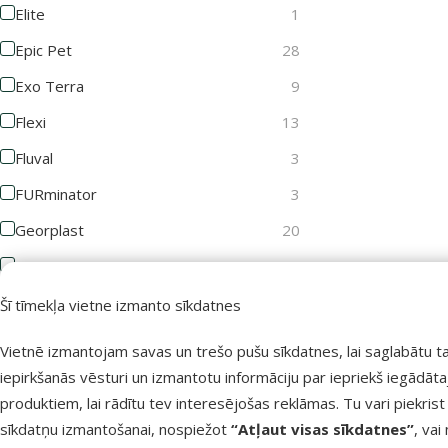
Elite
1
Epic Pet
28
Exo Terra
9
Flexi
13
Fluval
3
FURminator
3
Georplast
20
GimDog
3
Groom Professional
10
Šī tīmekļa vietne izmanto sīkdatnes
Joy&Toy
1
Vietnē izmantojam savas un trešo pušu sīkdatnes, lai saglabātu t
Juwel
11
iepirkšanās vēsturi un izmantotu informāciju par iepriekš iegādāt
produktiem, lai rādītu tev interesējošas reklāmas. Tu vari piekrist
KAY
2
sīkdatņu izmantošanai, nospiežot
“Atļaut visas sīkdatnes”
, vai
KONG
13