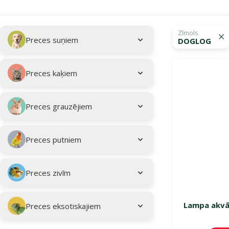
Apakškategorija
Atlasītie filtri
Zīmols
Preces suņiem
DOGLOG
Kampaņa: "Vasar
Preces kaķiem
Preces grauzējiem
Preces putniem
Preces zivīm
Lampa akvā
Preces eksotiskajiem