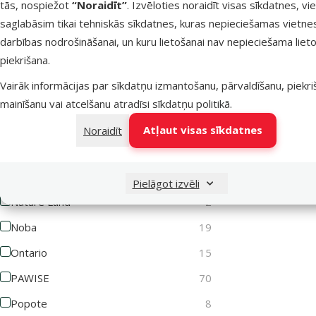
tās, nospiežot
“Noraidīt”
. Izvēloties noraidīt visas sīkdatnes, vi
saglabāsim tikai tehniskās sīkdatnes, kuras nepieciešamas vietne
Lets Play
1
darbības nodrošināšanai, un kuru lietošanai nav nepieciešama lieto
Magic Cat
62
piekrišana.
Magic Litter
3
Vairāk informācijas par sīkdatņu izmantošanu, pārvaldīšanu, piekr
Marina
10
mainīšanu vai atcelšanu atradīsi
sīkdatņu politikā
.
MISOKO
2
Atļaut visas sīkdatnes
Noraidīt
MPS2
12
Mr. Dental
6
Pielāgot izvēli
Nature Land
2
Noba
19
Ontario
15
PAWISE
70
Popote
8