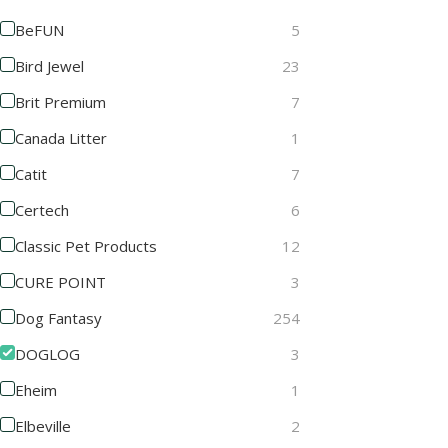
BeFUN
5
Bird Jewel
23
Brit Premium
7
Canada Litter
1
Catit
7
Certech
6
Classic Pet Products
12
CURE POINT
3
Dog Fantasy
254
DOGLOG
3
Eheim
1
Elbeville
2