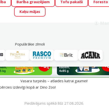
ība
Barība grauzējiem
Tofu pakaiši
Foresto
o Zoo piedāvā lieliskas cenas mīluļu TOP barībām! 🍖
→
Skat
Kaķu mājas
ADA ŪSAIŅI”!
Varbūt tieši Tavs mīlulis būs 2027. gada zvai
Man
Meklēt
als
Akciju piedāvājumi
Veikali
Pakalpojumi
P
39
Populārākie zīmoli
aumei!
Vasara turpinās – atlaides katrai gaumei!
pērcies izdevīgi kopā ar Dino Zoo!
Piedāvājums spēkā līdz 27.08.2026.