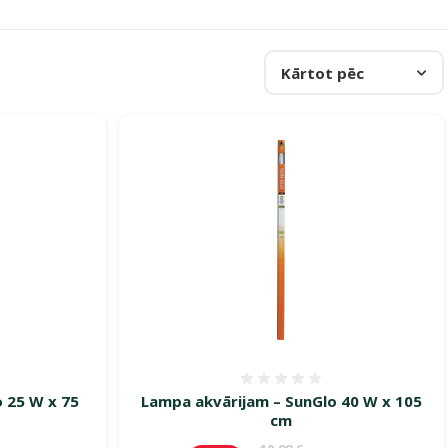
Kārtot pēc
smes 0%
Atsauksmes 0%
 25 W x 75
Lampa akvārijam – SunGlo 40 W x 105
cm
ena
Oriģinālā cena