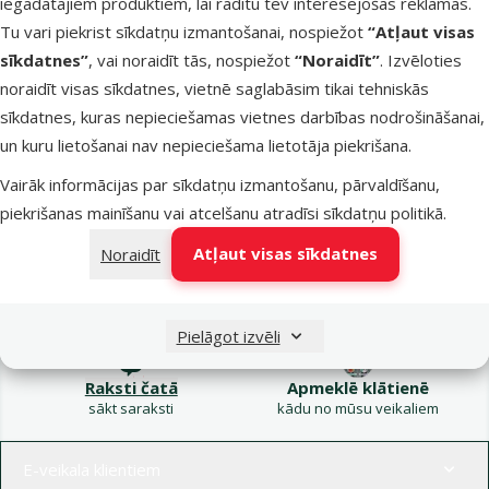
iegādātajiem produktiem, lai rādītu tev interesējošas reklāmas.
Kampaņa: Vasara
Tu vari piekrist sīkdatņu izmantošanai, nospiežot
“Atļaut visas
turpinās – atlaides katrai
Filtrs
sīkdatnes”
, vai noraidīt tās, nospiežot
“Noraidīt”
. Izvēloties
gaumei!
noraidīt visas sīkdatnes, vietnē saglabāsim tikai tehniskās
Produkti nav atrasti
sīkdatnes, kuras nepieciešamas vietnes darbības nodrošināšanai,
Kārtot pēc
un kuru lietošanai nav nepieciešama lietotāja piekrišana.
Vairāk informācijas par sīkdatņu izmantošanu, pārvaldīšanu,
piekrišanas mainīšanu vai atcelšanu atradīsi
sīkdatņu politikā
.
Atļaut visas sīkdatnes
Noraidīt
Raksti e-pastā
Zvani – 26 100 502
eveikals@dinozoo.lv
P–Pk 9:00 – 17:00
Pielāgot izvēli
Raksti čatā
Apmeklē klātienē
sākt saraksti
kādu no mūsu veikaliem
Izvēlne kājenē
E-veikala klientiem