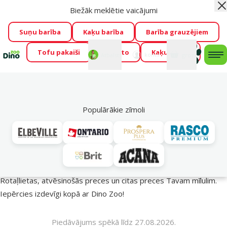
Biežāk meklētie vaicājumi
Aiz
Visu mēnesi Dino Zoo piedāvā lieliskas cenas mīluļu TOP
barībām! 🍖
→
Skatīt piedāvājumu!
Suņu barība
Kaķu barība
Barība grauzējiem
Tofu pakaiši
Foresto
Kaķu mājas
Fotokonkurss “GADA ŪSAIŅI”!
Varbūt tieši Tavs mīlulis
Mans
Mans
konts
Atbalsts
grozs
me
būs 2027. gada zvaigzne
→
Piedalīties
Mek
🔥 Akciju piedāvājumi
Populārākie zīmoli
Vasara turpinās – atlaides katrai gaumei!
Rotaļlietas, atvēsinošās preces un citas preces Tavam mīlulim.
Iepērcies izdevīgi kopā ar Dino Zoo!
Piedāvājums spēkā līdz 27.08.2026.