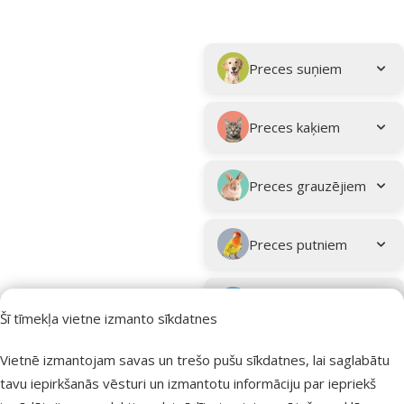
Parametriskais filtrs
Atlasītie filtri
Kampaņa: "Vasara turpinās – atlaides katrai gaumei!"
Apakškategorija
Preces suņiem
Preces kaķiem
Preces grauzējiem
Preces putniem
Preces zivīm
Šī tīmekļa vietne izmanto sīkdatnes
Preces
Vietnē izmantojam savas un trešo pušu sīkdatnes, lai saglabātu
eksotiskajiem
tavu iepirkšanās vēsturi un izmantotu informāciju par iepriekš