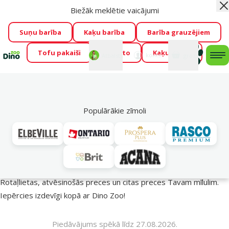
Biežāk meklētie vaicājumi
Aiz
Visu mēnesi Dino Zoo piedāvā lieliskas cenas mīluļu TOP
barībām! 🍖
→
Skatīt piedāvājumu!
Suņu barība
Kaķu barība
Barība grauzējiem
Tofu pakaiši
Foresto
Kaķu mājas
Fotokonkurss “GADA ŪSAIŅI”!
Varbūt tieši Tavs mīlulis
Mans
Mans
konts
Atbalsts
grozs
me
būs 2027. gada zvaigzne
→
Piedalīties
Mek
🔥 Akciju piedāvājumi
Populārākie zīmoli
Vasara turpinās – atlaides katrai gaumei!
Rotaļlietas, atvēsinošās preces un citas preces Tavam mīlulim.
Iepērcies izdevīgi kopā ar Dino Zoo!
Piedāvājums spēkā līdz 27.08.2026.