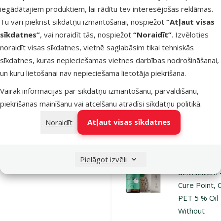
Papildbarība
iegādātajiem produktiem, lai rādītu tev interesējošas reklāmas.
dzīvniekiem 
Tu vari piekrist sīkdatņu izmantošanai, nospiežot
“Atļaut visas
Cure Point,
sīkdatnes”
, vai noraidīt tās, nospiežot
“Noraidīt”
. Izvēloties
PET 5 % Oil
noraidīt visas sīkdatnes, vietnē saglabāsim tikai tehniskās
Sausage, 10
sīkdatnes, kuras nepieciešamas vietnes darbības nodrošināšanai,
Oriģinālā ce
25 €
A
un kuru lietošanai nav nepieciešama lietotāja piekrišana.
Cena
14,98 €
Vairāk informācijas par sīkdatņu izmantošanu, pārvaldīšanu,
piekrišanas mainīšanu vai atcelšanu atradīsi
sīkdatņu politikā
.
Noliktavā
Pie
Atļaut visas sīkdatnes
Noraidīt
Atsauksmes
Papildbarība
Pielāgot izvēli
dzīvniekiem 
Cure Point,
PET 5 % Oil
Without