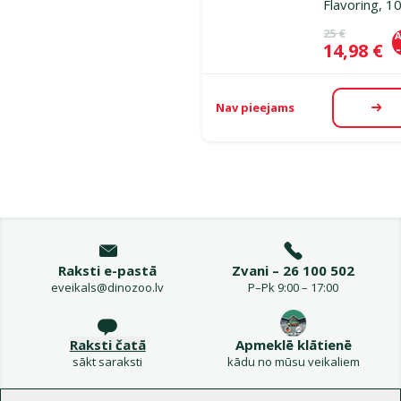
Flavoring, 1
Oriģinālā ce
25 €
A
Cena
14,98 €
Nav pieejams
Aps
Raksti e-pastā
Zvani – 26 100 502
eveikals@dinozoo.lv
P–Pk 9:00 – 17:00
Raksti čatā
Apmeklē klātienē
sākt saraksti
kādu no mūsu veikaliem
Izvēlne kājenē