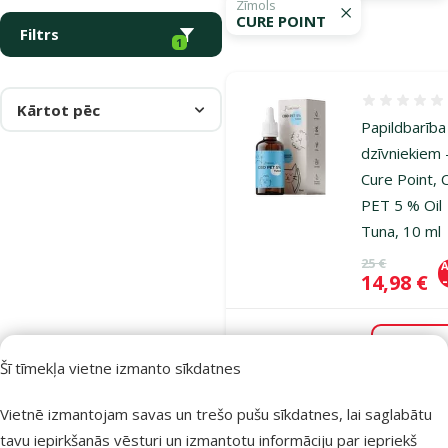
Zīmols
CURE POINT
Filtrs
1
Atsauksmes
Kārtot pēc
Papildbarība
dzīvniekiem 
Cure Point,
PET 5 % Oil
Tuna, 10 ml
Oriģinālā ce
25 €
A
Cena
14,98 €
Noliktavā
Pie
Šī tīmekļa vietne izmanto sīkdatnes
Vietnē izmantojam savas un trešo pušu sīkdatnes, lai saglabātu
Atsauksmes
tavu iepirkšanās vēsturi un izmantotu informāciju par iepriekš