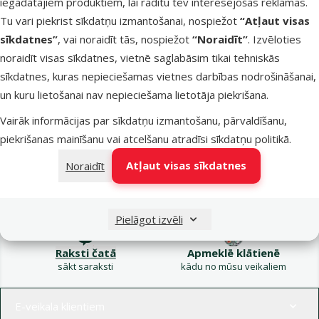
iegādātajiem produktiem, lai rādītu tev interesējošas reklāmas.
Kampaņa: Vasara
Tu vari piekrist sīkdatņu izmantošanai, nospiežot
“Atļaut visas
turpinās – atlaides katrai
Filtrs
sīkdatnes”
, vai noraidīt tās, nospiežot
“Noraidīt”
. Izvēloties
gaumei!
noraidīt visas sīkdatnes, vietnē saglabāsim tikai tehniskās
Produkti nav atrasti
sīkdatnes, kuras nepieciešamas vietnes darbības nodrošināšanai,
Kārtot pēc
un kuru lietošanai nav nepieciešama lietotāja piekrišana.
Vairāk informācijas par sīkdatņu izmantošanu, pārvaldīšanu,
piekrišanas mainīšanu vai atcelšanu atradīsi
sīkdatņu politikā
.
Atļaut visas sīkdatnes
Noraidīt
Raksti e-pastā
Zvani – 26 100 502
eveikals@dinozoo.lv
P–Pk 9:00 – 17:00
Pielāgot izvēli
Raksti čatā
Apmeklē klātienē
sākt saraksti
kādu no mūsu veikaliem
Izvēlne kājenē
E-veikala klientiem