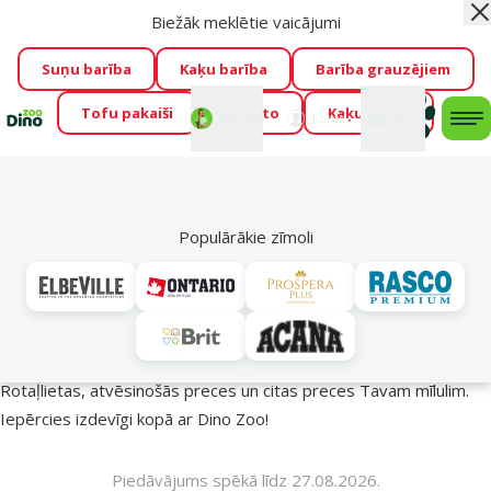
Biežāk meklētie vaicājumi
Aiz
Visu mēnesi Dino Zoo piedāvā lieliskas cenas mīluļu TOP
barībām! 🍖
→
Skatīt piedāvājumu!
Suņu barība
Kaķu barība
Barība grauzējiem
Tofu pakaiši
Foresto
Kaķu mājas
Fotokonkurss “GADA ŪSAIŅI”!
Varbūt tieši Tavs mīlulis
Mans
Mans
konts
Atbalsts
grozs
me
būs 2027. gada zvaigzne
→
Piedalīties
Mek
🔥 Akciju piedāvājumi
Populārākie zīmoli
Vasara turpinās – atlaides katrai gaumei!
Rotaļlietas, atvēsinošās preces un citas preces Tavam mīlulim.
Iepērcies izdevīgi kopā ar Dino Zoo!
Piedāvājums spēkā līdz 27.08.2026.