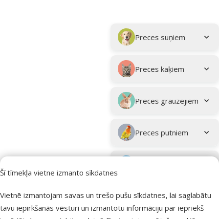
Parametriskais filtrs
Atlasītie filtri
Kampaņa: "Vasara turpinās – atlaides katrai gaumei!"
Apakškategorija
Preces suņiem
Preces kaķiem
Preces grauzējiem
Preces putniem
Preces zivīm
Šī tīmekļa vietne izmanto sīkdatnes
Preces
Vietnē izmantojam savas un trešo pušu sīkdatnes, lai saglabātu
eksotiskajiem
tavu iepirkšanās vēsturi un izmantotu informāciju par iepriekš