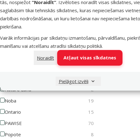
tās, nospiežot
“Noraidīt”
. Izvēloties noraidīt visas sīkdatnes, vi
saglabāsim tikai tehniskās sīkdatnes, kuras nepieciešamas vietne
Lets Play
1
darbības nodrošināšanai, un kuru lietošanai nav nepieciešama lieto
Magic Cat
62
piekrišana.
Magic Litter
3
Vairāk informācijas par sīkdatņu izmantošanu, pārvaldīšanu, piekr
Marina
10
mainīšanu vai atcelšanu atradīsi
sīkdatņu politikā
.
MISOKO
2
Atļaut visas sīkdatnes
Noraidīt
MPS2
12
Mr. Dental
6
Pielāgot izvēli
Nature Land
2
Noba
19
Ontario
15
PAWISE
70
Popote
8