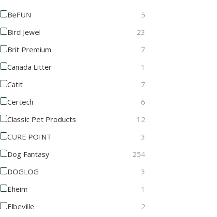
BeFUN
5
Bird Jewel
23
Brit Premium
7
Canada Litter
1
Catit
7
Certech
6
Classic Pet Products
12
CURE POINT
3
Dog Fantasy
254
DOGLOG
3
Eheim
1
Elbeville
2