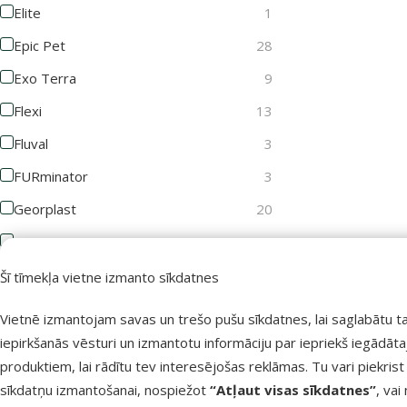
Elite
1
Epic Pet
28
Exo Terra
9
Flexi
13
Fluval
3
FURminator
3
Georplast
20
GimDog
3
Groom Professional
10
Šī tīmekļa vietne izmanto sīkdatnes
Joy&Toy
1
Vietnē izmantojam savas un trešo pušu sīkdatnes, lai saglabātu t
Juwel
11
iepirkšanās vēsturi un izmantotu informāciju par iepriekš iegādāt
produktiem, lai rādītu tev interesējošas reklāmas. Tu vari piekrist
KAY
2
sīkdatņu izmantošanai, nospiežot
“Atļaut visas sīkdatnes”
, vai
KONG
13