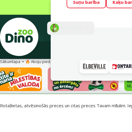
Suņu barība
Kaķu bar
Visu mēnesi Din
Fotokonkurss “G
Atbalsts
E-veik
Sākumlapa
🔥 Akciju piedāvājumi
Vasara turpinās – atlaides katrai g
Rotaļlietas, atvēsinošās preces un citas preces Tavam mīlulim. Ie