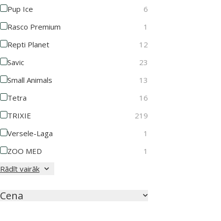
Pup Ice
6
Rasco Premium
1
Repti Planet
12
Savic
23
Small Animals
13
Tetra
16
TRIXIE
219
Versele-Laga
1
ZOO MED
1
Rādīt vairāk
Cena