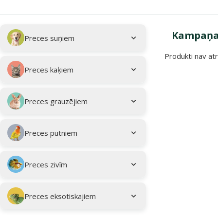
Apakškategorija
Atlasītie filtri
Kampaņa:
Preces suņiem
Produkti nav atr
Kampaņa: "Vasar
Preces kaķiem
Preces grauzējiem
Preces putniem
Preces zivīm
Preces eksotiskajiem