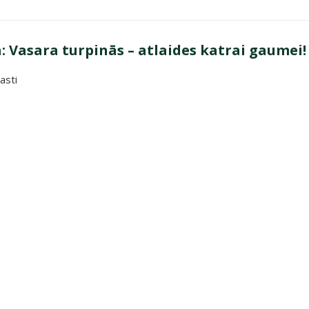
 Vasara turpinās – atlaides katrai gaumei!
asti
a turpinās – atlaides katrai gaumei!"