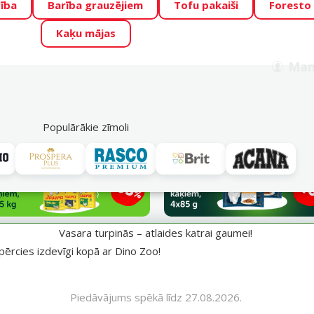
ība
Barība grauzējiem
Tofu pakaiši
Foresto
o Zoo piedāvā lieliskas cenas mīluļu TOP barībām! 🍖
→
Skat
Kaķu mājas
ADA ŪSAIŅI”!
Varbūt tieši Tavs mīlulis būs 2027. gada zvai
Man
Meklēt
als
Akciju piedāvājumi
Veikali
Pakalpojumi
P
39
Populārākie zīmoli
aumei!
Vasara turpinās – atlaides katrai gaumei!
pērcies izdevīgi kopā ar Dino Zoo!
Piedāvājums spēkā līdz 27.08.2026.