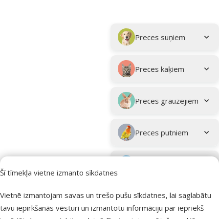
Parametriskais filtrs
Atlasītie filtri
Kampaņa: "Vasara turpinās – atlaides katrai gaumei!"
Apakškategorija
Preces suņiem
Preces kaķiem
Preces grauzējiem
Preces putniem
Preces zivīm
Šī tīmekļa vietne izmanto sīkdatnes
Preces
Vietnē izmantojam savas un trešo pušu sīkdatnes, lai saglabātu
eksotiskajiem
tavu iepirkšanās vēsturi un izmantotu informāciju par iepriekš