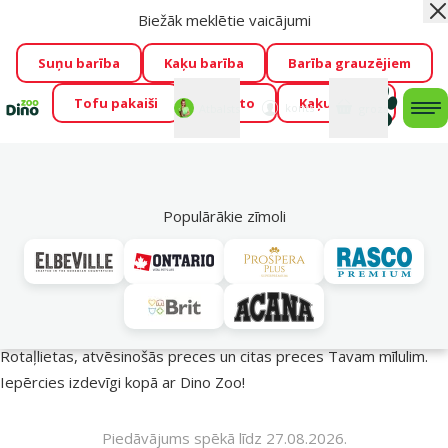
Biežāk meklētie vaicājumi
Aiz
Visu mēnesi Dino Zoo piedāvā lieliskas cenas mīluļu TOP
barībām! 🍖
→
Skatīt piedāvājumu!
Suņu barība
Kaķu barība
Barība grauzējiem
Tofu pakaiši
Foresto
Kaķu mājas
Fotokonkurss “GADA ŪSAIŅI”!
Varbūt tieši Tavs mīlulis
Mans
Mans
konts
Atbalsts
grozs
me
būs 2027. gada zvaigzne
→
Piedalīties
Mek
🔥 Akciju piedāvājumi
Populārākie zīmoli
Vasara turpinās – atlaides katrai gaumei!
Rotaļlietas, atvēsinošās preces un citas preces Tavam mīlulim.
Iepērcies izdevīgi kopā ar Dino Zoo!
Piedāvājums spēkā līdz 27.08.2026.