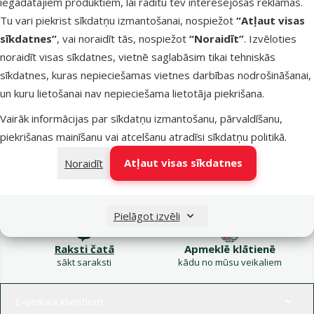
iegādātajiem produktiem, lai rādītu tev interesējošas reklāmas.
Kampaņa: Vasara
Tu vari piekrist sīkdatņu izmantošanai, nospiežot
“Atļaut visas
turpinās – atlaides katrai
Filtrs
sīkdatnes”
, vai noraidīt tās, nospiežot
“Noraidīt”
. Izvēloties
gaumei!
noraidīt visas sīkdatnes, vietnē saglabāsim tikai tehniskās
Produkti nav atrasti
sīkdatnes, kuras nepieciešamas vietnes darbības nodrošināšanai,
Kārtot pēc
un kuru lietošanai nav nepieciešama lietotāja piekrišana.
Vairāk informācijas par sīkdatņu izmantošanu, pārvaldīšanu,
piekrišanas mainīšanu vai atcelšanu atradīsi
sīkdatņu politikā
.
Atļaut visas sīkdatnes
Noraidīt
Raksti e-pastā
Zvani – 26 100 502
eveikals@dinozoo.lv
P–Pk 9:00 – 17:00
Pielāgot izvēli
Raksti čatā
Apmeklē klātienē
sākt saraksti
kādu no mūsu veikaliem
Izvēlne kājenē
E-veikala klientiem